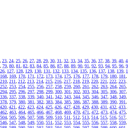
,
23
,
24
,
25
,
26
,
27
,
28
,
29
,
30
,
31
,
32
,
33
,
34
,
35
,
36
,
37
,
38
,
39
,
40
,
4
,
79
,
80
,
81
,
82
,
83
,
84
,
85
,
86
,
87
,
88
,
89
,
90
,
91
,
92
,
93
,
94
,
95
,
96
,
9
26
,
127
,
128
,
129
,
130
,
131
,
132
,
133
,
134
,
135
,
136
,
137
,
138
,
139
,
1
168
,
169
,
170
,
171
,
172
,
173
,
174
,
175
,
176
,
177
,
178
,
179
,
180
,
181
,
210
,
211
,
212
,
213
,
214
,
215
,
216
,
217
,
218
,
219
,
220
,
221
,
222
,
223
,
252
,
253
,
254
,
255
,
256
,
257
,
258
,
259
,
260
,
261
,
262
,
263
,
264
,
265
,
294
,
295
,
296
,
297
,
298
,
299
,
300
,
301
,
302
,
303
,
304
,
305
,
306
,
307
,
336
,
337
,
338
,
339
,
340
,
341
,
342
,
343
,
344
,
345
,
346
,
347
,
348
,
349
,
378
,
379
,
380
,
381
,
382
,
383
,
384
,
385
,
386
,
387
,
388
,
389
,
390
,
391
,
420
,
421
,
422
,
423
,
424
,
425
,
426
,
427
,
428
,
429
,
430
,
431
,
432
,
433
,
462
,
463
,
464
,
465
,
466
,
467
,
468
,
469
,
470
,
471
,
472
,
473
,
474
,
475
,
504
,
505
,
506
,
507
,
508
,
509
,
510
,
511
,
512
,
513
,
514
,
515
,
516
,
517
,
546
,
547
,
548
,
549
,
550
,
551
,
552
,
553
,
554
,
555
,
556
,
557
,
558
,
559
,
588
,
589
,
590
,
591
,
592
,
593
,
594
,
595
,
596
,
597
,
598
,
599
,
600
,
601
,