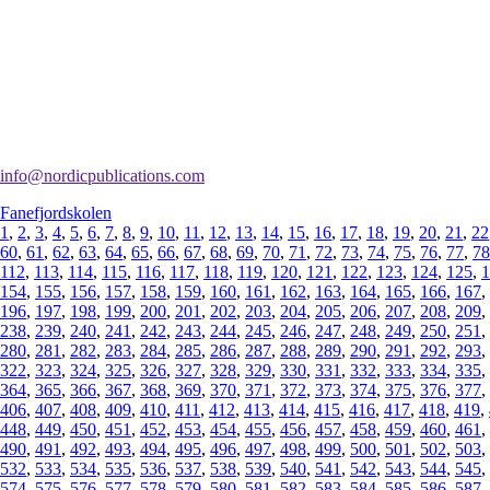
info@nordicpublications.com
Fanefjordskolen
1
,
2
,
3
,
4
,
5
,
6
,
7
,
8
,
9
,
10
,
11
,
12
,
13
,
14
,
15
,
16
,
17
,
18
,
19
,
20
,
21
,
22
60
,
61
,
62
,
63
,
64
,
65
,
66
,
67
,
68
,
69
,
70
,
71
,
72
,
73
,
74
,
75
,
76
,
77
,
78
112
,
113
,
114
,
115
,
116
,
117
,
118
,
119
,
120
,
121
,
122
,
123
,
124
,
125
,
1
154
,
155
,
156
,
157
,
158
,
159
,
160
,
161
,
162
,
163
,
164
,
165
,
166
,
167
,
196
,
197
,
198
,
199
,
200
,
201
,
202
,
203
,
204
,
205
,
206
,
207
,
208
,
209
,
238
,
239
,
240
,
241
,
242
,
243
,
244
,
245
,
246
,
247
,
248
,
249
,
250
,
251
,
280
,
281
,
282
,
283
,
284
,
285
,
286
,
287
,
288
,
289
,
290
,
291
,
292
,
293
,
322
,
323
,
324
,
325
,
326
,
327
,
328
,
329
,
330
,
331
,
332
,
333
,
334
,
335
,
364
,
365
,
366
,
367
,
368
,
369
,
370
,
371
,
372
,
373
,
374
,
375
,
376
,
377
,
406
,
407
,
408
,
409
,
410
,
411
,
412
,
413
,
414
,
415
,
416
,
417
,
418
,
419
,
448
,
449
,
450
,
451
,
452
,
453
,
454
,
455
,
456
,
457
,
458
,
459
,
460
,
461
,
490
,
491
,
492
,
493
,
494
,
495
,
496
,
497
,
498
,
499
,
500
,
501
,
502
,
503
,
532
,
533
,
534
,
535
,
536
,
537
,
538
,
539
,
540
,
541
,
542
,
543
,
544
,
545
,
574
,
575
,
576
,
577
,
578
,
579
,
580
,
581
,
582
,
583
,
584
,
585
,
586
,
587
,