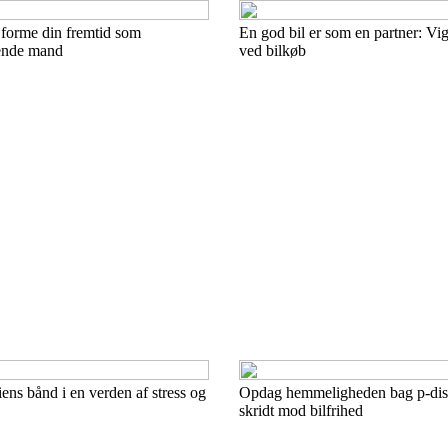
 forme din fremtid som
En god bil er som en partner: Vig
ende mand
ved bilkøb
ns bånd i en verden af stress og
Opdag hemmeligheden bag p-disk
skridt mod bilfrihed