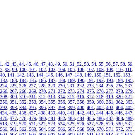
1
,
42
,
43
,
44
,
45
,
46
,
47
,
48
,
49
,
50
,
51
,
52
,
53
,
54
,
55
,
56
,
57
,
58
,
59
,
7
,
98
,
99
,
100
,
101
,
102
,
103
,
104
,
105
,
106
,
107
,
108
,
109
,
110
,
111
,
40
,
141
,
142
,
143
,
144
,
145
,
146
,
147
,
148
,
149
,
150
,
151
,
152
,
153
,
182
,
183
,
184
,
185
,
186
,
187
,
188
,
189
,
190
,
191
,
192
,
193
,
194
,
195
,
224
,
225
,
226
,
227
,
228
,
229
,
230
,
231
,
232
,
233
,
234
,
235
,
236
,
237
,
266
,
267
,
268
,
269
,
270
,
271
,
272
,
273
,
274
,
275
,
276
,
277
,
278
,
279
,
308
,
309
,
310
,
311
,
312
,
313
,
314
,
315
,
316
,
317
,
318
,
319
,
320
,
321
,
350
,
351
,
352
,
353
,
354
,
355
,
356
,
357
,
358
,
359
,
360
,
361
,
362
,
363
,
392
,
393
,
394
,
395
,
396
,
397
,
398
,
399
,
400
,
401
,
402
,
403
,
404
,
405
,
434
,
435
,
436
,
437
,
438
,
439
,
440
,
441
,
442
,
443
,
444
,
445
,
446
,
447
,
476
,
477
,
478
,
479
,
480
,
481
,
482
,
483
,
484
,
485
,
486
,
487
,
488
,
489
,
518
,
519
,
520
,
521
,
522
,
523
,
524
,
525
,
526
,
527
,
528
,
529
,
530
,
531
,
560
,
561
,
562
,
563
,
564
,
565
,
566
,
567
,
568
,
569
,
570
,
571
,
572
,
573
,
602
,
603
,
604
,
605
,
606
,
607
,
608
,
609
,
610
,
611
,
612
,
613
,
614
,
615
,