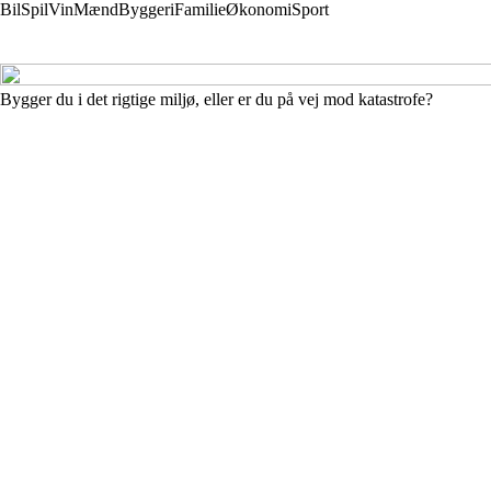
Bil
Spil
Vin
Mænd
Byggeri
Familie
Økonomi
Sport
Bygger du i det rigtige miljø, eller er du på vej mod katastrofe?