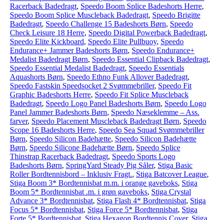
Racerback Badedragt
,
Speedo Boom Splice Badeshorts Herre
,
Speedo Boom Splice Muscleback Badedragt
,
Speedo Brigitte
Badedragt
,
Speedo Challenge 15 Badeshorts Børn
,
Speedo
Check Leisure 18 Herre
,
Speedo Digital Powerback Badedragt
,
Speedo Elite Kickboard
,
Speedo Elite Pullbuoy
,
Speedo
Endurance+ Jammer Badeshorts Børn
,
Speedo Endurance+
Medalist Badedragt Børn
,
Speedo Essential Clipback Badedragt
,
Speedo Essential Medalist Badedragt
,
Speedo Essentials
Aquashorts Børn
,
Speedo Ethno Funk Allover Badedragt
,
Speedo Fastskin Speedsocket 2 Svømmebriller
,
Speedo Fit
Graphic Badeshorts Herre
,
Speedo Fit Splice Muscleback
Badedragt
,
Speedo Logo Panel Badeshorts Børn
,
Speedo Logo
Panel Jammer Badeshorts Børn
,
Speedo Næseklemme – Ass.
farver
,
Speedo Placement Muscleback Badedragt Børn
,
Speedo
Scope 16 Badeshorts Herre
,
Speedo Sea Squad Svømmebriller
Børn
,
Speedo Silicon Badehætte
,
Speedo Silicon Badehætte
Børn
,
Speedo Silicone Badehætte Børn
,
Speedo Splice
Thinstrap Racerback Badedragt
,
Speedo Sports Logo
Badeshorts Børn
,
SpringYard Steady Pig Såler
,
Stiga Basic
Roller Bordtennisbord – Inklusiv Fragt.
,
Stiga Batcover League
,
Stiga Boom 3* Bordtennisbat m.m. i orange gaveboks
,
Stiga
Boom 5* Bordtennisbat .m. i grøn gaveboks
,
Stiga Crystal
Advance 3* Bordtennisbat
,
Stiga Flash 4* Bordtennisbat
,
Stiga
Focus 5* Bordtennisbat
,
Stiga Force 5* Bordtennisbat
,
Stiga
Forte 5* Bordtennisbat
,
Stiga Hexagon Bordtennis Cover
,
Stiga