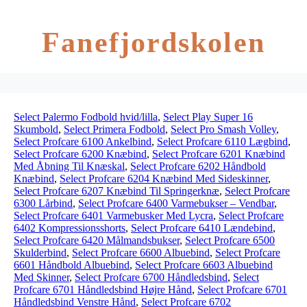
Fanefjordskolen
Select Palermo Fodbold hvid/lilla
,
Select Play Super 16
Skumbold
,
Select Primera Fodbold
,
Select Pro Smash Volley
,
Select Profcare 6100 Ankelbind
,
Select Profcare 6110 Lægbind
,
Select Profcare 6200 Knæbind
,
Select Profcare 6201 Knæbind
Med Åbning Til Knæskal
,
Select Profcare 6202 Håndbold
Knæbind
,
Select Profcare 6204 Knæbind Med Sideskinner
,
Select Profcare 6207 Knæbind Til Springerknæ
,
Select Profcare
6300 Lårbind
,
Select Profcare 6400 Varmebukser – Vendbar
,
Select Profcare 6401 Varmebusker Med Lycra
,
Select Profcare
6402 Kompressionsshorts
,
Select Profcare 6410 Lændebind
,
Select Profcare 6420 Målmandsbukser
,
Select Profcare 6500
Skulderbind
,
Select Profcare 6600 Albuebind
,
Select Profcare
6601 Håndbold Albuebind
,
Select Profcare 6603 Albuebind
Med Skinner
,
Select Profcare 6700 Håndledsbind
,
Select
Profcare 6701 Håndledsbind Højre Hånd
,
Select Profcare 6701
Håndledsbind Venstre Hånd
,
Select Profcare 6702