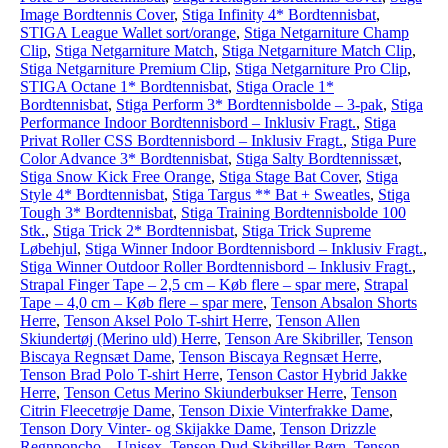
Image Bordtennis Cover
,
Stiga Infinity 4* Bordtennisbat
,
STIGA League Wallet sort/orange
,
Stiga Netgarniture Champ
Clip
,
Stiga Netgarniture Match
,
Stiga Netgarniture Match Clip
,
Stiga Netgarniture Premium Clip
,
Stiga Netgarniture Pro Clip
,
STIGA Octane 1* Bordtennisbat
,
Stiga Oracle 1*
Bordtennisbat
,
Stiga Perform 3* Bordtennisbolde – 3-pak
,
Stiga
Performance Indoor Bordtennisbord – Inklusiv Fragt.
,
Stiga
Privat Roller CSS Bordtennisbord – Inklusiv Fragt.
,
Stiga Pure
Color Advance 3* Bordtennisbat
,
Stiga Salty Bordtennissæt
,
Stiga Snow Kick Free Orange
,
Stiga Stage Bat Cover
,
Stiga
Style 4* Bordtennisbat
,
Stiga Targus ** Bat + Sweatles
,
Stiga
Tough 3* Bordtennisbat
,
Stiga Training Bordtennisbolde 100
Stk.
,
Stiga Trick 2* Bordtennisbat
,
Stiga Trick Supreme
Løbehjul
,
Stiga Winner Indoor Bordtennisbord – Inklusiv Fragt.
,
Stiga Winner Outdoor Roller Bordtennisbord – Inklusiv Fragt.
,
Strapal Finger Tape – 2,5 cm – Køb flere – spar mere
,
Strapal
Tape – 4,0 cm – Køb flere – spar mere
,
Tenson Absalon Shorts
Herre
,
Tenson Aksel Polo T-shirt Herre
,
Tenson Allen
Skiundertøj (Merino uld) Herre
,
Tenson Are Skibriller
,
Tenson
Biscaya Regnsæt Dame
,
Tenson Biscaya Regnsæt Herre
,
Tenson Brad Polo T-shirt Herre
,
Tenson Castor Hybrid Jakke
Herre
,
Tenson Cetus Merino Skiunderbukser Herre
,
Tenson
Citrin Fleecetrøje Dame
,
Tenson Dixie Vinterfrakke Dame
,
Tenson Dory Vinter- og Skijakke Dame
,
Tenson Drizzle
Regnponcho – Unisex
,
Tenson Dud Skibriller Børn
,
Tenson