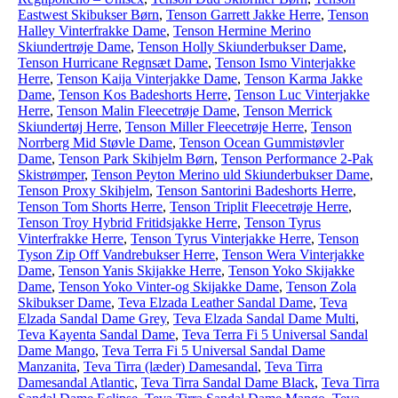
Eastwest Skibukser Børn
,
Tenson Garrett Jakke Herre
,
Tenson
Halley Vinterfrakke Dame
,
Tenson Hermine Merino
Skiundertrøje Dame
,
Tenson Holly Skiunderbukser Dame
,
Tenson Hurricane Regnsæt Dame
,
Tenson Ismo Vinterjakke
Herre
,
Tenson Kaija Vinterjakke Dame
,
Tenson Karma Jakke
Dame
,
Tenson Kos Badeshorts Herre
,
Tenson Luc Vinterjakke
Herre
,
Tenson Malin Fleecetrøje Dame
,
Tenson Merrick
Skiundertøj Herre
,
Tenson Miller Fleecetrøje Herre
,
Tenson
Norrberg Mid Støvle Dame
,
Tenson Ocean Gummistøvler
Dame
,
Tenson Park Skihjelm Børn
,
Tenson Performance 2-Pak
Skistrømper
,
Tenson Peyton Merino uld Skiunderbukser Dame
,
Tenson Proxy Skihjelm
,
Tenson Santorini Badeshorts Herre
,
Tenson Tom Shorts Herre
,
Tenson Triplit Fleecetrøje Herre
,
Tenson Troy Hybrid Fritidsjakke Herre
,
Tenson Tyrus
Vinterfrakke Herre
,
Tenson Tyrus Vinterjakke Herre
,
Tenson
Tyson Zip Off Vandrebukser Herre
,
Tenson Wera Vinterjakke
Dame
,
Tenson Yanis Skijakke Herre
,
Tenson Yoko Skijakke
Dame
,
Tenson Yoko Vinter-og Skijakke Dame
,
Tenson Zola
Skibukser Dame
,
Teva Elzada Leather Sandal Dame
,
Teva
Elzada Sandal Dame Grey
,
Teva Elzada Sandal Dame Multi
,
Teva Kayenta Sandal Dame
,
Teva Terra Fi 5 Universal Sandal
Dame Mango
,
Teva Terra Fi 5 Universal Sandal Dame
Manzanita
,
Teva Tirra (læder) Damesandal
,
Teva Tirra
Damesandal Atlantic
,
Teva Tirra Sandal Dame Black
,
Teva Tirra