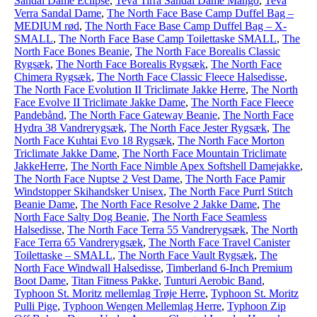
Sandal Dame Eclipse
,
Teva Tirra Sandal Dame Mango
,
Teva
Verra Sandal Dame
,
The North Face Base Camp Duffel Bag –
MEDIUM rød
,
The North Face Base Camp Duffel Bag – X-
SMALL
,
The North Face Base Camp Toilettaske SMALL
,
The
North Face Bones Beanie
,
The North Face Borealis Classic
Rygsæk
,
The North Face Borealis Rygsæk
,
The North Face
Chimera Rygsæk
,
The North Face Classic Fleece Halsedisse
,
The North Face Evolution II Triclimate Jakke Herre
,
The North
Face Evolve II Triclimate Jakke Dame
,
The North Face Fleece
Pandebånd
,
The North Face Gateway Beanie
,
The North Face
Hydra 38 Vandrerygsæk
,
The North Face Jester Rygsæk
,
The
North Face Kuhtai Evo 18 Rygsæk
,
The North Face Morton
Triclimate Jakke Dame
,
The North Face Mountain Triclimate
JakkeHerre
,
The North Face Nimble Apex Softshell Damejakke
,
The North Face Nuptse 2 Vest Dame
,
The North Face Pamir
Windstopper Skihandsker Unisex
,
The North Face Purrl Stitch
Beanie Dame
,
The North Face Resolve 2 Jakke Dame
,
The
North Face Salty Dog Beanie
,
The North Face Seamless
Halsedisse
,
The North Face Terra 55 Vandrerygsæk
,
The North
Face Terra 65 Vandrerygsæk
,
The North Face Travel Canister
Toilettaske – SMALL
,
The North Face Vault Rygsæk
,
The
North Face Windwall Halsedisse
,
Timberland 6-Inch Premium
Boot Dame
,
Titan Fitness Pakke
,
Tunturi Aerobic Band
,
Typhoon St. Moritz mellemlag Trøje Herre
,
Typhoon St. Moritz
Pulli Pige
,
Typhoon Wengen Mellemlag Herre
,
Typhoon Zip