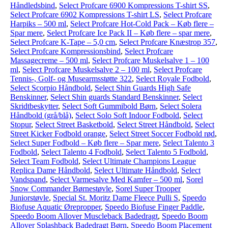
Håndledsbind
,
Select Profcare 6900 Kompressions T-shirt SS
,
Select Profcare 6902 Kompressions T-shirt LS
,
Select Profcare
Harpiks – 500 ml
,
Select Profcare Hot-Cold Pack – Køb flere –
Spar mere
,
Select Profcare Ice Pack II – Køb flere – spar mere
,
Select Profcare K-Tape – 5,0 cm
,
Select Profcare Knæstrop 357
,
Select Profcare Kompressionsbind
,
Select Profcare
Massagecreme – 500 ml
,
Select Profcare Muskelsalve 1 – 100
ml
,
Select Profcare Muskelsalve 2 – 100 ml
,
Select Profcare
Tennis-, Golf- og Musearmsstøtte 322
,
Select Royale Fodbold
,
Select Scorpio Håndbold
,
Select Shin Guards High Safe
Benskinner
,
Select Shin guards Standard Benskinner
,
Select
Skridtbeskytter
,
Select Soft Gummibold Børn
,
Select Solera
Håndbold (grå/blå)
,
Select Solo Soft Indoor Fodbold
,
Select
Stopur
,
Select Street Basketbold
,
Select Street Håndbold
,
Select
Street Kicker Fodbold orange
,
Select Street Soccer Fodbold rød
,
Select Super Fodbold – Køb flere – Spar mere
,
Select Talento 3
Fodbold
,
Select Talento 4 Fodbold
,
Select Talento 5 Fodbold
,
Select Team Fodbold
,
Select Ultimate Champions League
Replica Dame Håndbold
,
Select Ultimate Håndbold
,
Select
Vandspand
,
Select Varmesalve Med Kamfer – 500 ml
,
Sorel
Snow Commander Børnestøvle
,
Sorel Super Trooper
Juniorstøvle
,
Special St. Moritz Dame Fleece Pulli S
,
Speedo
Biofuse Aquatic Ørepropper
,
Speedo Biofuse Finger Paddle
,
Speedo Boom Allover Muscleback Badedragt
,
Speedo Boom
Allover Splashback Badedragt Børn
,
Speedo Boom Placement