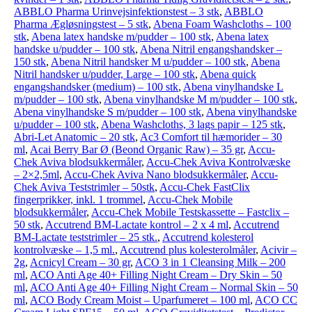
ABBLO Pharma Urinvejsinfektionstest – 3 stk
,
ABBLO
Pharma Ægløsningstest – 5 stk
,
Abena Foam Washcloths – 100
stk
,
Abena latex handske m/pudder – 100 stk
,
Abena latex
handske u/pudder – 100 stk
,
Abena Nitril engangshandsker –
150 stk
,
Abena Nitril handsker M u/pudder – 100 stk
,
Abena
Nitril handsker u/pudder, Large – 100 stk
,
Abena quick
engangshandsker (medium) – 100 stk
,
Abena vinylhandske L
m/pudder – 100 stk
,
Abena vinylhandske M m/pudder – 100 stk
,
Abena vinylhandske S m/pudder – 100 stk
,
Abena vinylhandske
u/pudder – 100 stk
,
Abena Washcloths, 3 lags papir – 125 stk
,
Abri-Let Anatomic – 20 stk
,
Ac3 Comfort til hæmorider – 30
ml
,
Acai Berry Bar Ø (Beond Organic Raw) – 35 gr
,
Accu-
Chek Aviva blodsukkermåler
,
Accu-Chek Aviva Kontrolvæske
– 2×2,5ml
,
Accu-Chek Aviva Nano blodsukkermåler
,
Accu-
Chek Aviva Teststrimler – 50stk
,
Accu-Chek FastClix
fingerprikker, inkl. 1 trommel
,
Accu-Chek Mobile
blodsukkermåler
,
Accu-Chek Mobile Testskassette – Fastclix –
50 stk
,
Accutrend BM-Lactate kontrol – 2 x 4 ml
,
Accutrend
BM-Lactate teststrimler – 25 stk.
,
Accutrend kolesterol
kontrolvæske – 1,5 ml.
,
Accutrend plus kolesterolmåler
,
Acivir –
2g
,
Acnicyl Cream – 30 gr
,
ACO 3 in 1 Cleansing Milk – 200
ml
,
ACO Anti Age 40+ Filling Night Cream – Dry Skin – 50
ml
,
ACO Anti Age 40+ Filling Night Cream – Normal Skin – 50
ml
,
ACO Body Cream Moist – Uparfumeret – 100 ml
,
ACO CC