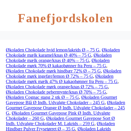
Fanefjordskolen
Økoladen Chokolade hvid lemon/lakrids Ø – 75 G
,
Økoladen
Chokolade mælk karamel/knas Ø 40% – 75 G
,
Økoladen
Chokolade mælk orange/knas Ø 40% – 75 G
,
Økoladen
Chokolade mørk 70% Ø kakaobønner fra Peru – 75 G
,
Økoladen Chokolade mørk hindbær 72% Ø – 75 G
,
Økoladen
Chokolade mørk ingefær/lemon Ø 72% – 75 G
,
Økoladen
Chokolade mørk mælk 47% Ø kakaobønner fra Peru – 75 G
,
Økoladen Chokolade mørk orange/knas Ø 72% – 75 G
,
Økoladen Chokolade pebermynte/knas Ø 70% – 75 G
,
Økoladen Cognac stang 2 stk Ø – 75 G
,
Økoladen Gourmet
Gavepose Blå Ø Indh. Udvalgte Chokolader – 245 G
,
Økoladen
Gourmet Gavepose Orange Ø Indh. Udvalgte Chokolader – 245
G
,
Økoladen Gourmet Gavepose Pink Ø Indh. Udvalgte
Chokolader – 260 G
,
Økoladen Gourmet Gavepose Sort Ø
Indh. Udvalgte Chokolader M. Lakrids – 259 G
,
Økoladen
Hindbær Pulver Frysetørret Ø – 35 G
,
Økoladen Lakrids