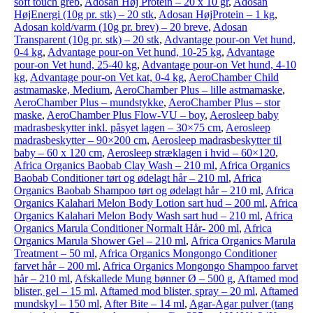
soft touch greb
,
Adosan Høj Protein – 20 x 10 gr
,
Adosan
HøjEnergi (10g pr. stk) – 20 stk
,
Adosan HøjProtein – 1 kg
,
Adosan kold/varm (10g pr. brev) – 20 breve
,
Adosan
Transparent (10g pr. stk) – 20 stk
,
Advantage pour-on Vet hund,
0-4 kg
,
Advantage pour-on Vet hund, 10-25 kg
,
Advantage
pour-on Vet hund, 25-40 kg
,
Advantage pour-on Vet hund, 4-10
kg
,
Advantage pour-on Vet kat, 0-4 kg
,
AeroChamber Child
astmamaske, Medium
,
AeroChamber Plus – lille astmamaske
,
AeroChamber Plus – mundstykke
,
AeroChamber Plus – stor
maske
,
AeroChamber Plus Flow-VU – boy
,
Aerosleep baby
madrasbeskytter inkl. påsyet lagen – 30×75 cm
,
Aerosleep
madrasbeskytter – 90×200 cm
,
Aerosleep madrasbeskytter til
baby – 60 x 120 cm
,
Aerosleep stræklagen i hvid – 60×120
,
Africa Organics Baobab Clay Wash – 210 ml
,
Africa Organics
Baobab Conditioner tørt og ødelagt hår – 210 ml
,
Africa
Organics Baobab Shampoo tørt og ødelagt hår – 210 ml
,
Africa
Organics Kalahari Melon Body Lotion sart hud – 200 ml
,
Africa
Organics Kalahari Melon Body Wash sart hud – 210 ml
,
Africa
Organics Marula Conditioner Normalt Hår- 200 ml
,
Africa
Organics Marula Shower Gel – 210 ml
,
Africa Organics Marula
Treatment – 50 ml
,
Africa Organics Mongongo Conditioner
farvet hår – 200 ml
,
Africa Organics Mongongo Shampoo farvet
hår – 210 ml
,
Afskallede Mung bønner Ø – 500 g
,
Aftamed mod
blister, gel – 15 ml
,
Aftamed mod blister, spray – 20 ml
,
Aftamed
mundskyl – 150 ml
,
After Bite – 14 ml
,
Agar-Agar pulver (tang