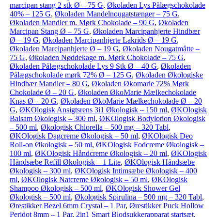
marcipan stang 2 stk Ø – 75 G
,
Økoladen Lys Pålægschokolade
40% – 125 G
,
Økoladen Mandelnougatstænger – 75 G
,
Økoladen Mandler m. Mørk Chokolade – 90 G
,
Økoladen
Marcipan Stang Ø – 75 G
,
Økoladen Marcipanhjerte Hindbær
Ø – 19 G
,
Økoladen Marcipanhjerte Lakrids Ø – 19 G
,
Økoladen Marcipanhjerte Ø – 19 G
,
Økoladen Nougatmåtte –
75 G
,
Økoladen Nøddekage m. Mørk Chokolade – 75 G
,
Økoladen Pålægschokolade Lys 9 Stk Ø – 40 G
,
Økoladen
Pålægschokolade mørk 72% Ø – 125 G
,
Økoladen Økologiske
Hindbær Mandler – 80 G
,
Økoladen Økomarie 72% Mørk
Chokolade Ø – 20 G
,
Økoladen ØkoMarie Mælkechokolade
Knas Ø – 20 G
,
Økoladen ØkoMarie Mælkechokolade Ø – 20
G
,
ØKOlogisk Ansigtsrens 3i1 Økologisk – 150 ml
,
ØKOlogisk
Balsam Økologisk – 300 ml
,
ØKOlogisk Bodylotion Økologisk
– 500 ml
,
Økologisk Chlorella – 500 mg – 320 Tabl
,
ØKOlogisk Dagcreme Økologisk – 50 ml
,
ØKOlogisk Deo
Roll-on Økologisk – 50 ml
,
ØKOlogisk Fodcreme Økologisk –
100 ml
,
ØKOlogisk Håndcreme Økologisk – 20 ml
,
ØKOlogisk
Håndsæbe Refill Økologisk – 1 Lite
,
ØKOlogisk Håndsæbe
Økologisk – 300 ml
,
ØKOlogisk Intimsæbe Økologisk – 400
ml
,
ØKOlogisk Natcreme Økologisk – 50 ml
,
ØKOlogisk
Shampoo Økologisk – 500 ml
,
ØKOlogisk Shower Gel
Økologisk – 500 ml
,
Økologisk Spirulina – 500 mg – 320 Tabl
,
Ørestikker Bezel 6mm Crystal – 1 Par
,
Ørestikker Puck Hollow
Peridot 8mm – 1 Par
,
2in1 Smart Blodsukkerapparat startsæt
,