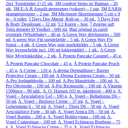
2in1 Teststrimler 2×25 stk
,
3M comfort Strips m/ Batman – 20
stk
,
3M E-A-R Aquafit ørepropper (voksen) – 1 par
,
3M EARfit
skumørepropper – 2 par
,
3M Micropore fikseringstape 5 cm x 9
m – 6 ruller
,
5 Days Deo Mænd, Roll-on – 30 ml.
,
5 Days Feet
& Body Deodorant – 32 ml
,
5:2 Kuren – bog
,
7 dværge saft
Tetra demeter Ø Voelkel – 600 ml
,
9bar original m.carob
overtræk (Wholebake) – 40 gr
,
A Green Way drivhusrens – 500
ml
,
A green Way Fitt sneglefælde – 5 stk
,
A Green Way Fly
Spiral – 4 stk
,
A Green Way gule insektfælder – 5 stk
,
A Green
Way hvepsefælde incl. 100 ml lokkemiddel – 1 stk.
,
A Green
Way Myrelokkedåse – 2 stk
,
Ã Protein Pancake Caramel – 45 g
,
Ã Protein Pancake Chocolate – 45 g
,
Ã Protein Pancake Peach
– 45 g
,
A-Creme – 120 g
,
A-derma Dermalibour+ Barrier
Protective Cream – 100 ml
,
A-Derma Exomega Cream – 50 ml
,
A-Pro Jordnøddeolie – 100 ml
,
A-Pro Mandelolie – 100 ml
,
A-
Pro Olivenolie – 100 ml
,
A-Pro Ricinusolie – 100 ml
,
A-Vitamin
1500mcg – 90 tabl.
,
A. O. Hansen 103 m. lakridsrod – 400 g
,
A.
Vogel – Aesculaforce Gel – 100 g
,
A. Vogel – Belladonna D6 –
50 ml
,
A. Vogel – Bioforce Creme – 37 ml
,
A. Vogel –
Gelsemimin 6 – 50 ml
,
A. Vogel – Thuja D6 – 50 ml
,
A. Vogel
Aesculaforce Forte – 30 tab
,
A. Vogel Arnica D6 – 50 ml
,
A.
Vogel Bambu – 200 g
,
A. Vogel Boldocynara – 100 ml
,
A.
Vogel Crataegisan – 100 ml
,
A. Vogel Echinacea Bonbons – 75
g
,
A. Vogel Echinacea Creme – 35 g
,
A. Vogel Echinacea