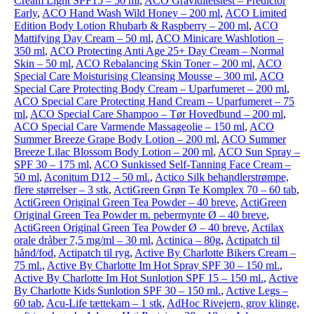
Cream Light SPF15 – 50 ml
,
ACO Graviditetstest – Predictor
Early
,
ACO Hand Wash Wild Honey – 200 ml
,
ACO Limited
Edition Body Lotion Rhubarb & Raspberry – 200 ml
,
ACO
Mattifying Day Cream – 50 ml
,
ACO Minicare Washlotion –
350 ml
,
ACO Protecting Anti Age 25+ Day Cream – Normal
Skin – 50 ml
,
ACO Rebalancing Skin Toner – 200 ml
,
ACO
Special Care Moisturising Cleansing Mousse – 300 ml
,
ACO
Special Care Protecting Body Cream – Uparfumeret – 200 ml
,
ACO Special Care Protecting Hand Cream – Uparfumeret – 75
ml
,
ACO Special Care Shampoo – Tør Hovedbund – 200 ml
,
ACO Special Care Varmende Massageolie – 150 ml
,
ACO
Summer Breeze Grape Body Lotion – 200 ml
,
ACO Summer
Breeze Lilac Blossom Body Lotion – 200 ml
,
ACO Sun Spray –
SPF 30 – 175 ml
,
ACO Sunkissed Self-Tanning Face Cream –
50 ml
,
Aconitum D12 – 50 ml.
,
Actico Silk behandlerstrømpe,
flere størrelser – 3 stk
,
ActiGreen Grøn Te Komplex 70 – 60 tab
,
ActiGreen Original Green Tea Powder – 40 breve
,
ActiGreen
Original Green Tea Powder m. pebermynte Ø – 40 breve
,
ActiGreen Original Green Tea Powder Ø – 40 breve
,
Actilax
orale dråber 7,5 mg/ml – 30 ml
,
Actinica – 80g
,
Actipatch til
hånd/fod
,
Actipatch til ryg
,
Active By Charlotte Bikers Cream –
75 ml.
,
Active By Charlotte Im Hot Spray SPF 30 – 150 ml.
,
Active By Charlotte Im Hot Sunlotion SPF 15 – 150 ml.
,
Active
By Charlotte Kids Sunlotion SPF 30 – 150 ml.
,
Active Legs –
60 tab
,
Acu-Life tættekam – 1 stk
,
AdHoc Rivejern, grov klinge,