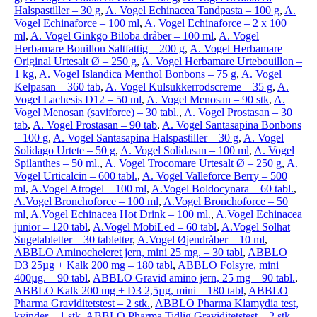
Halspastiller – 30 g
,
A. Vogel Echinacea Tandpasta – 100 g
,
A.
Vogel Echinaforce – 100 ml
,
A. Vogel Echinaforce – 2 x 100
ml
,
A. Vogel Ginkgo Biloba dråber – 100 ml
,
A. Vogel
Herbamare Bouillon Saltfattig – 200 g
,
A. Vogel Herbamare
Original Urtesalt Ø – 250 g
,
A. Vogel Herbamare Urtebouillon –
1 kg
,
A. Vogel Islandica Menthol Bonbons – 75 g
,
A. Vogel
Kelpasan – 360 tab
,
A. Vogel Kulsukkerrodscreme – 35 g
,
A.
Vogel Lachesis D12 – 50 ml
,
A. Vogel Menosan – 90 stk
,
A.
Vogel Menosan (saviforce) – 30 tabl.
,
A. Vogel Prostasan – 30
tab
,
A. Vogel Prostasan – 90 tab
,
A. Vogel Santasapina Bonbons
– 100 g
,
A. Vogel Santasapina Halspastiller – 30 g
,
A. Vogel
Solidago Urtete – 50 g
,
A. Vogel Solidasan – 100 ml
,
A. Vogel
Spilanthes – 50 ml.
,
A. Vogel Trocomare Urtesalt Ø – 250 g
,
A.
Vogel Urticalcin – 600 tabl.
,
A. Vogel Valleforce Berry – 500
ml
,
A.Vogel Atrogel – 100 ml
,
A.Vogel Boldocynara – 60 tabl.
,
A.Vogel Bronchoforce – 100 ml
,
A.Vogel Bronchoforce – 50
ml
,
A.Vogel Echinacea Hot Drink – 100 ml.
,
A.Vogel Echinacea
junior – 120 tabl
,
A.Vogel MobiLed – 60 tabl
,
A.Vogel Solhat
Sugetabletter – 30 tabletter
,
A.Vogel Øjendråber – 10 ml
,
ABBLO Aminocheleret jern, mini 25 mg. – 30 tabl
,
ABBLO
D3 25µg + Kalk 200 mg – 180 tabl
,
ABBLO Folsyre, mini
400µg. – 90 tabl
,
ABBLO Gravid amino jern, 25 mg – 90 tabl.
,
ABBLO Kalk 200 mg + D3 2,5µg, mini – 180 tabl
,
ABBLO
Pharma Graviditetstest – 2 stk.
,
ABBLO Pharma Klamydia test,
kvinder – 1 stk
,
ABBLO Pharma Tidlig Graviditetstest – 2 stk.
,