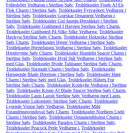
Frihedsfjer Vedhæng i Sterling Sølv
,
Troldekugler Fugle Af En
Flok Charm i Sterling Sølv
,
Troldekugler Fyrværkeri Vedhæng i
Sterling Sølv
,
Troldekugler Græskar Ornament Vedhæng i
Sterling Sølv
,
Troldekugler Gul Jasmin Ørestikker i Sterling
Sølv
,
Troldekugler Guldsmed I Havnen Sterling Sølv Charm
,
Troldekugler Guldsmed På Silke Silke Vedhæng
,
Troldekugler
Havkyst Sterling Sølv Charm
,
Troldekugler Heksesko Sterling
Sølv Charm
,
Troldekugler Hjerte Vedhæng i Sterling Sølv
,
Troldekugler Hjertefangst Vedhæng i Sterling Sølv
,
Troldekugler
Hjerterytme Sølv Charm
,
Troldekugler Humlebi Spacer Charm i
Sterling Sølv
,
Troldekugler Hvid Stål Vedhæng i Sterling Sølv
med Glas
,
Troldekugler Hvide Tulipaner Sterling Sølv Charm
,
Troldekugler Hæmatit Charm i Sterling Sølv
,
Troldekugler
Hængende Blade Øreringe i Sterling Sølv
,
Troldekugler Høst
Charm i Sterling Sølv med Glas
,
Troldekugler Håbets Frø
Sterling Sølv Charm
,
Troldekugler Konkylie Vedhæng i Sterling
Sølv
,
Troldekugler Krone Af Blade Spacer Sterling Sølv Charm
,
Troldekugler Lapis Lazuli Sterling Sølv Vedhæng med Lapis
,
Troldekugler Lokomotiv Sterling Sølv Charm
,
Troldekugler
Lysende Vision Sølv Vedhæng
,
Troldekugler Mild
Forandringsvindoval Sølv Charm
,
Troldekugler Northern Light
Charm i Sterling Sølv
,
Troldekugler Ornamentblomst Charm i
Sterling Sølv
,
Troldekugler Paradox Charm i Sterling Sølv
,
Troldekugler Peacock Perle Vedhæng i
,
Troldekugler