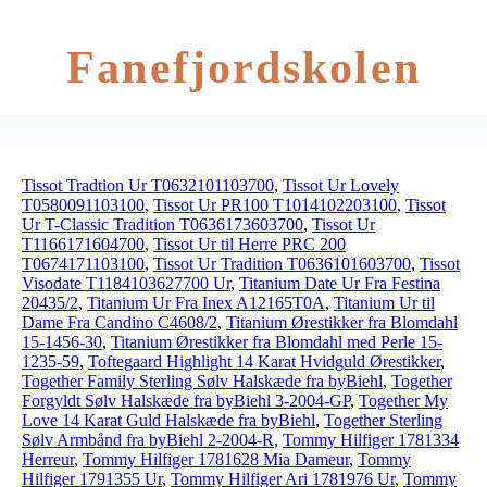
Fanefjordskolen
Tissot Tradtion Ur T0632101103700
,
Tissot Ur Lovely
T0580091103100
,
Tissot Ur PR100 T1014102203100
,
Tissot
Ur T-Classic Tradition T0636173603700
,
Tissot Ur
T1166171604700
,
Tissot Ur til Herre PRC 200
T0674171103100
,
Tissot Ur Tradition T0636101603700
,
Tissot
Visodate T1184103627700 Ur
,
Titanium Date Ur Fra Festina
20435/2
,
Titanium Ur Fra Inex A12165T0A
,
Titanium Ur til
Dame Fra Candino C4608/2
,
Titanium Ørestikker fra Blomdahl
15-1456-30
,
Titanium Ørestikker fra Blomdahl med Perle 15-
1235-59
,
Toftegaard Highlight 14 Karat Hvidguld Ørestikker
,
Together Family Sterling Sølv Halskæde fra byBiehl
,
Together
Forgyldt Sølv Halskæde fra byBiehl 3-2004-GP
,
Together My
Love 14 Karat Guld Halskæde fra byBiehl
,
Together Sterling
Sølv Armbånd fra byBiehl 2-2004-R
,
Tommy Hilfiger 1781334
Herreur
,
Tommy Hilfiger 1781628 Mia Dameur
,
Tommy
Hilfiger 1791355 Ur
,
Tommy Hilfiger Ari 1781976 Ur
,
Tommy