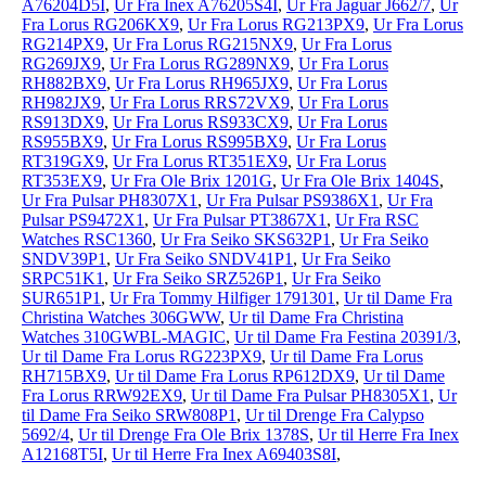
A76204D5I
,
Ur Fra Inex A76205S4I
,
Ur Fra Jaguar J662/7
,
Ur
Fra Lorus RG206KX9
,
Ur Fra Lorus RG213PX9
,
Ur Fra Lorus
RG214PX9
,
Ur Fra Lorus RG215NX9
,
Ur Fra Lorus
RG269JX9
,
Ur Fra Lorus RG289NX9
,
Ur Fra Lorus
RH882BX9
,
Ur Fra Lorus RH965JX9
,
Ur Fra Lorus
RH982JX9
,
Ur Fra Lorus RRS72VX9
,
Ur Fra Lorus
RS913DX9
,
Ur Fra Lorus RS933CX9
,
Ur Fra Lorus
RS955BX9
,
Ur Fra Lorus RS995BX9
,
Ur Fra Lorus
RT319GX9
,
Ur Fra Lorus RT351EX9
,
Ur Fra Lorus
RT353EX9
,
Ur Fra Ole Brix 1201G
,
Ur Fra Ole Brix 1404S
,
Ur Fra Pulsar PH8307X1
,
Ur Fra Pulsar PS9386X1
,
Ur Fra
Pulsar PS9472X1
,
Ur Fra Pulsar PT3867X1
,
Ur Fra RSC
Watches RSC1360
,
Ur Fra Seiko SKS632P1
,
Ur Fra Seiko
SNDV39P1
,
Ur Fra Seiko SNDV41P1
,
Ur Fra Seiko
SRPC51K1
,
Ur Fra Seiko SRZ526P1
,
Ur Fra Seiko
SUR651P1
,
Ur Fra Tommy Hilfiger 1791301
,
Ur til Dame Fra
Christina Watches 306GWW
,
Ur til Dame Fra Christina
Watches 310GWBL-MAGIC
,
Ur til Dame Fra Festina 20391/3
,
Ur til Dame Fra Lorus RG223PX9
,
Ur til Dame Fra Lorus
RH715BX9
,
Ur til Dame Fra Lorus RP612DX9
,
Ur til Dame
Fra Lorus RRW92EX9
,
Ur til Dame Fra Pulsar PH8305X1
,
Ur
til Dame Fra Seiko SRW808P1
,
Ur til Drenge Fra Calypso
5692/4
,
Ur til Drenge Fra Ole Brix 1378S
,
Ur til Herre Fra Inex
A12168T5I
,
Ur til Herre Fra Inex A69403S8I
,