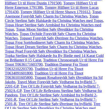
Hilfiger Ur til Herre Dustin 1791500
,
Tommy Hilfiger Ur til
Herre Emerson 1791386
,
Tommy Hilfiger Ur til Herre Lucas
1791430
,
Tommy Hilfiger Ur til Herre Shawn 1791612
,
Topas
Anemone Forgyldt Sølv Charm fra Christina Watches
,
Topas
Circle Sterling Sølv Halskæde fra Christina Watches med Topas
,
Topas Heart Sterling Sølv Armbånd fra Christina Watches med
Topas
,
Topas Moon Sterling Sølv Ørestikker fra Christina
Watches
,
Topas Orchide Forgyldt Sølv Charm fra Christina
Watches
,
Topaser Forgyldt Sølv Øreringe fra Christina Watches
,
Topaz Frog Sortrhodineret Sølv Charm fra Christina Watches
,
Topaz Heart Dream Sterling Sølv Charm fra Christina Watches
,
Topaz Pearl Forgyldt Sølv Ørestikker fra Christina Watches
,
Topka Sterling Sølv Halskæde fra By Birdie med 14 Karat Guld
og Brillanter 0,15 Carat
,
Tradition Chronograph Ur til Herre Fra
Tissot T0636171603700
,
Tradition Dameur Fra Tissot
T0632102203700
,
Tradition Ur til Herre Fra Tissot
T0634091601800
,
Tradition Ur til Herre Fra Tissot
T0636101605800
,
Trapani Rosaforgyldt Sølv Ørestikker fra Sif
Jakobs
,
Travel More Forgyldt Sølv Vedhæng fra byBiehl 7-
2201-GP
,
Tree Of Life Forgyldt Sølv Vedhæng fra byBiehl 7-
2502A-GP
,
Tree Of Life Reflexions Sterling Sølv Vedhæng fra
Pandora
,
Tree Of Life Sterling Sølv Armbånd fra byBiehl 2-
2501-R
,
Tree Of Life Sterling Sølv Vedhæng fra byBiehl 7-
2501-R
,
Tree Of Life Sterling Sølv Øreringe fra byBiehl
,
Tree
Of Life Sterling Sølv Ørestikker fra Christina Watches med