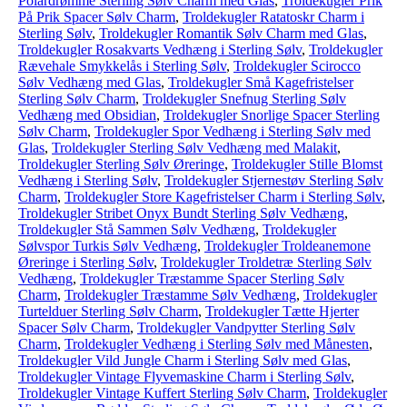
Polardrømme Sterling Sølv Charm med Glas
,
Troldekugler Prik
På Prik Spacer Sølv Charm
,
Troldekugler Ratatoskr Charm i
Sterling Sølv
,
Troldekugler Romantik Sølv Charm med Glas
,
Troldekugler Rosakvarts Vedhæng i Sterling Sølv
,
Troldekugler
Rævehale Smykkelås i Sterling Sølv
,
Troldekugler Scirocco
Sølv Vedhæng med Glas
,
Troldekugler Små Kagefristelser
Sterling Sølv Charm
,
Troldekugler Snefnug Sterling Sølv
Vedhæng med Obsidian
,
Troldekugler Snorlige Spacer Sterling
Sølv Charm
,
Troldekugler Spor Vedhæng i Sterling Sølv med
Glas
,
Troldekugler Sterling Sølv Vedhæng med Malakit
,
Troldekugler Sterling Sølv Øreringe
,
Troldekugler Stille Blomst
Vedhæng i Sterling Sølv
,
Troldekugler Stjernestøv Sterling Sølv
Charm
,
Troldekugler Store Kagefristelser Charm i Sterling Sølv
,
Troldekugler Stribet Onyx Bundt Sterling Sølv Vedhæng
,
Troldekugler Stå Sammen Sølv Vedhæng
,
Troldekugler
Sølvspor Turkis Sølv Vedhæng
,
Troldekugler Troldeanemone
Øreringe i Sterling Sølv
,
Troldekugler Troldetræ Sterling Sølv
Vedhæng
,
Troldekugler Træstamme Spacer Sterling Sølv
Charm
,
Troldekugler Træstamme Sølv Vedhæng
,
Troldekugler
Turtelduer Sterling Sølv Charm
,
Troldekugler Tætte Hjerter
Spacer Sølv Charm
,
Troldekugler Vandpytter Sterling Sølv
Charm
,
Troldekugler Vedhæng i Sterling Sølv med Månesten
,
Troldekugler Vild Jungle Charm i Sterling Sølv med Glas
,
Troldekugler Vintage Flyvemaskine Charm i Sterling Sølv
,
Troldekugler Vintage Kuffert Sterling Sølv Charm
,
Troldekugler