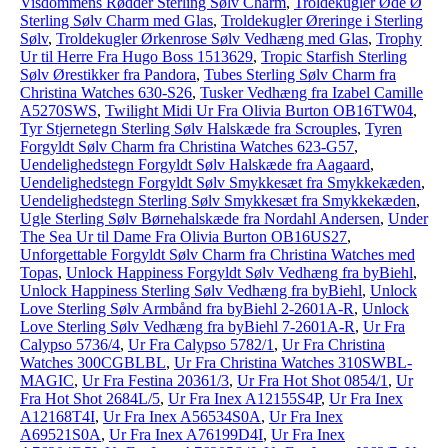
Visdommens Rødder Sterling Sølv Charm
,
Troldekugler Øde Ø
Sterling Sølv Charm med Glas
,
Troldekugler Øreringe i Sterling
Sølv
,
Troldekugler Ørkenrose Sølv Vedhæng med Glas
,
Trophy
Ur til Herre Fra Hugo Boss 1513629
,
Tropic Starfish Sterling
Sølv Ørestikker fra Pandora
,
Tubes Sterling Sølv Charm fra
Christina Watches 630-S26
,
Tusker Vedhæng fra Izabel Camille
A5270SWS
,
Twilight Midi Ur Fra Olivia Burton OB16TW04
,
Tyr Stjernetegn Sterling Sølv Halskæde fra Scrouples
,
Tyren
Forgyldt Sølv Charm fra Christina Watches 623-G57
,
Uendelighedstegn Forgyldt Sølv Halskæde fra Aagaard
,
Uendelighedstegn Forgyldt Sølv Smykkesæt fra Smykkekæden
,
Uendelighedstegn Sterling Sølv Smykkesæt fra Smykkekæden
,
Ugle Sterling Sølv Børnehalskæde fra Nordahl Andersen
,
Under
The Sea Ur til Dame Fra Olivia Burton OB16US27
,
Unforgettable Forgyldt Sølv Charm fra Christina Watches med
Topas
,
Unlock Happiness Forgyldt Sølv Vedhæng fra byBiehl
,
Unlock Happiness Sterling Sølv Vedhæng fra byBiehl
,
Unlock
Love Sterling Sølv Armbånd fra byBiehl 2-2601A-R
,
Unlock
Love Sterling Sølv Vedhæng fra byBiehl 7-2601A-R
,
Ur Fra
Calypso 5736/4
,
Ur Fra Calypso 5782/1
,
Ur Fra Christina
Watches 300CGBLBL
,
Ur Fra Christina Watches 310SWBL-
MAGIC
,
Ur Fra Festina 20361/3
,
Ur Fra Hot Shot 0854/1
,
Ur
Fra Hot Shot 2684L/5
,
Ur Fra Inex A12155S4P
,
Ur Fra Inex
A12168T4I
,
Ur Fra Inex A56534S0A
,
Ur Fra Inex
A69521S0A
,
Ur Fra Inex A76199D4I
,
Ur Fra Inex