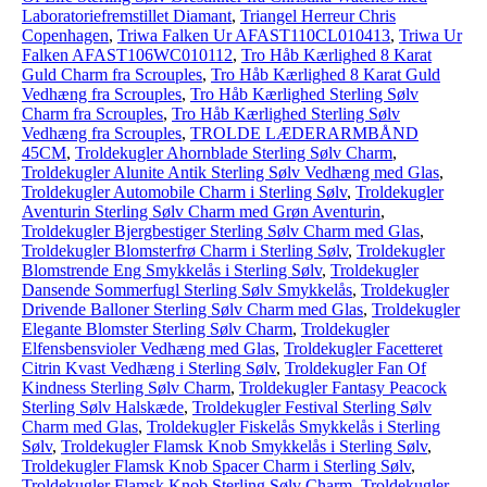
Laboratoriefremstillet Diamant
,
Triangel Herreur Chris
Copenhagen
,
Triwa Falken Ur AFAST110CL010413
,
Triwa Ur
Falken AFAST106WC010112
,
Tro Håb Kærlighed 8 Karat
Guld Charm fra Scrouples
,
Tro Håb Kærlighed 8 Karat Guld
Vedhæng fra Scrouples
,
Tro Håb Kærlighed Sterling Sølv
Charm fra Scrouples
,
Tro Håb Kærlighed Sterling Sølv
Vedhæng fra Scrouples
,
TROLDE LÆDERARMBÅND
45CM
,
Troldekugler Ahornblade Sterling Sølv Charm
,
Troldekugler Alunite Antik Sterling Sølv Vedhæng med Glas
,
Troldekugler Automobile Charm i Sterling Sølv
,
Troldekugler
Aventurin Sterling Sølv Charm med Grøn Aventurin
,
Troldekugler Bjergbestiger Sterling Sølv Charm med Glas
,
Troldekugler Blomsterfrø Charm i Sterling Sølv
,
Troldekugler
Blomstrende Eng Smykkelås i Sterling Sølv
,
Troldekugler
Dansende Sommerfugl Sterling Sølv Smykkelås
,
Troldekugler
Drivende Balloner Sterling Sølv Charm med Glas
,
Troldekugler
Elegante Blomster Sterling Sølv Charm
,
Troldekugler
Elfensbensvioler Vedhæng med Glas
,
Troldekugler Facetteret
Citrin Kvast Vedhæng i Sterling Sølv
,
Troldekugler Fan Of
Kindness Sterling Sølv Charm
,
Troldekugler Fantasy Peacock
Sterling Sølv Halskæde
,
Troldekugler Festival Sterling Sølv
Charm med Glas
,
Troldekugler Fiskelås Smykkelås i Sterling
Sølv
,
Troldekugler Flamsk Knob Smykkelås i Sterling Sølv
,
Troldekugler Flamsk Knob Spacer Charm i Sterling Sølv
,
Troldekugler Flamsk Knob Sterling Sølv Charm
,
Troldekugler