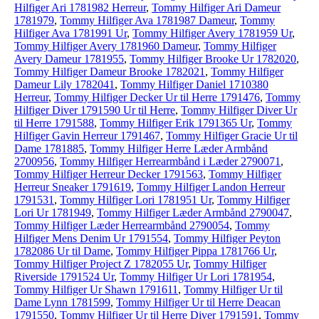
Hilfiger Ari 1781982 Herreur
,
Tommy Hilfiger Ari Dameur
1781979
,
Tommy Hilfiger Ava 1781987 Dameur
,
Tommy
Hilfiger Ava 1781991 Ur
,
Tommy Hilfiger Avery 1781959 Ur
,
Tommy Hilfiger Avery 1781960 Dameur
,
Tommy Hilfiger
Avery Dameur 1781955
,
Tommy Hilfiger Brooke Ur 1782020
,
Tommy Hilfiger Dameur Brooke 1782021
,
Tommy Hilfiger
Dameur Lily 1782041
,
Tommy Hilfiger Daniel 1710380
Herreur
,
Tommy Hilfiger Decker Ur til Herre 1791476
,
Tommy
Hilfiger Diver 1791590 Ur til Herre
,
Tommy Hilfiger Diver Ur
til Herre 1791588
,
Tommy Hilfiger Erik 1791365 Ur
,
Tommy
Hilfiger Gavin Herreur 1791467
,
Tommy Hilfiger Gracie Ur til
Dame 1781885
,
Tommy Hilfiger Herre Læder Armbånd
2700956
,
Tommy Hilfiger Herrearmbånd i Læder 2790071
,
Tommy Hilfiger Herreur Decker 1791563
,
Tommy Hilfiger
Herreur Sneaker 1791619
,
Tommy Hilfiger Landon Herreur
1791531
,
Tommy Hilfiger Lori 1781951 Ur
,
Tommy Hilfiger
Lori Ur 1781949
,
Tommy Hilfiger Læder Armbånd 2790047
,
Tommy Hilfiger Læder Herrearmbånd 2790054
,
Tommy
Hilfiger Mens Denim Ur 1791554
,
Tommy Hilfiger Peyton
1782086 Ur til Dame
,
Tommy Hilfiger Pippa 1781766 Ur
,
Tommy Hilfiger Project Z 1782055 Ur
,
Tommy Hilfiger
Riverside 1791524 Ur
,
Tommy Hilfiger Ur Lori 1781954
,
Tommy Hilfiger Ur Shawn 1791611
,
Tommy Hilfiger Ur til
Dame Lynn 1781599
,
Tommy Hilfiger Ur til Herre Deacan
1791550
,
Tommy Hilfiger Ur til Herre Diver 1791591
,
Tommy