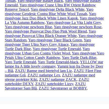
Tussah
,
Yaro ringslynge Basket Black
,
Yaro ringslynge Basket
Emerald
,
Yaro ringslynge Crane Ultra BW Orient Rainbow
Repreve Tencel
,
Yaro ringslynge Delta Black White
,
Yaro
ringslynge Geodesic Contra Blue White Wool Tussah
,
Yaro
ringslynge Jazz Duo Black White Linen Kapok
,
Yaro ringslynge
La Vita Autumn Rainbow
,
Yaro ringslynge La Vita Light Grey
,
Yaro ringslynge newborn Blue
,
Yaro ringslynge newborn Rose
,
Yaro ringslynge Pussycat Duo Fluo Pink Wool Blend
,
Yaro
ringslynge Pussycat Ultra Black Orange White
,
Yaro ringslynge
Stars Random
,
Yaro ringslynge Tiger Black Green
,
Yaro
ringslynge Tiger Ultra Navy Grey Alpace
,
Yaro ringslynge
Turtle Dark Blue
,
Yaro ringslynge Turtle Emerald
,
Yaro
ringslynge Urban Geo Contra Violet Wool
,
Yaro ringslynge Yaro
Petals Ultra Cotton Candy Rainbow
,
Yaro Turtle Dark-Blue
,
Yaro Turtle Emerald
,
Yaro Turtle Emerald-black
,
YELLOW star
lampe fra A little lovely company
,
Yummi kop fra Done by Deer
– Blå
,
ZAZU Bamse med hjertelyd lam Liz
,
ZAZU Fåret Finn
natlampe Grå
,
ZAZU natlampe Lex
,
ZAZU natlampe med
stjerne projekter Kiki
,
ZAZU natlampe ZACK
,
ZAZU
sutteholder DEXY
,
ZAZU sutteholder Lizzy
,
ZAZU
Søvntræner Sam Blå
,
ZAZU Søvntræner ur BOBBY
,