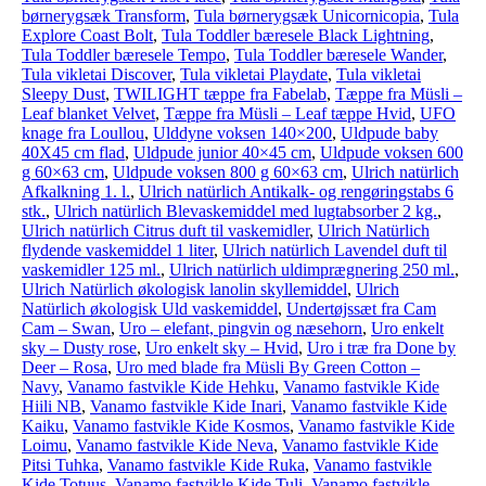
børnerygsæk Transform
,
Tula børnerygsæk Unicornicopia
,
Tula
Explore Coast Bolt
,
Tula Toddler bæresele Black Lightning
,
Tula Toddler bæresele Tempo
,
Tula Toddler bæresele Wander
,
Tula vikletai Discover
,
Tula vikletai Playdate
,
Tula vikletai
Sleepy Dust
,
TWILIGHT tæppe fra Fabelab
,
Tæppe fra Müsli –
Leaf blanket Velvet
,
Tæppe fra Müsli – Leaf tæppe Hvid
,
UFO
knage fra Loullou
,
Ulddyne voksen 140×200
,
Uldpude baby
40X45 cm flad
,
Uldpude junior 40×45 cm
,
Uldpude voksen 600
g 60×63 cm
,
Uldpude voksen 800 g 60×63 cm
,
Ulrich natürlich
Afkalkning 1. l.
,
Ulrich natürlich Antikalk- og rengøringstabs 6
stk.
,
Ulrich natürlich Blevaskemiddel med lugtabsorber 2 kg.
,
Ulrich natürlich Citrus duft til vaskemidler
,
Ulrich Natürlich
flydende vaskemiddel 1 liter
,
Ulrich natürlich Lavendel duft til
vaskemidler 125 ml.
,
Ulrich natürlich uldimprægnering 250 ml.
,
Ulrich Natürlich økologisk lanolin skyllemiddel
,
Ulrich
Natürlich økologisk Uld vaskemiddel
,
Undertøjssæt fra Cam
Cam – Swan
,
Uro – elefant, pingvin og næsehorn
,
Uro enkelt
sky – Dusty rose
,
Uro enkelt sky – Hvid
,
Uro i træ fra Done by
Deer – Rosa
,
Uro med blade fra Müsli By Green Cotton –
Navy
,
Vanamo fastvikle Kide Hehku
,
Vanamo fastvikle Kide
Hiili NB
,
Vanamo fastvikle Kide Inari
,
Vanamo fastvikle Kide
Kaiku
,
Vanamo fastvikle Kide Kosmos
,
Vanamo fastvikle Kide
Loimu
,
Vanamo fastvikle Kide Neva
,
Vanamo fastvikle Kide
Pitsi Tuhka
,
Vanamo fastvikle Kide Ruka
,
Vanamo fastvikle
Kide Totuus
,
Vanamo fastvikle Kide Tuli
,
Vanamo fastvikle