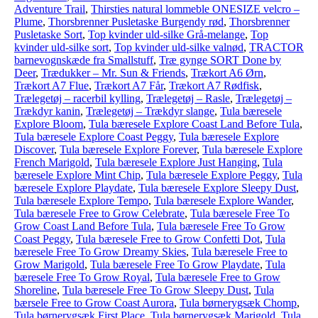
Adventure Trail
,
Thirsties natural lommeble ONESIZE velcro –
Plume
,
Thorsbrenner Pusletaske Burgendy rød
,
Thorsbrenner
Pusletaske Sort
,
Top kvinder uld-silke Grå-melange
,
Top
kvinder uld-silke sort
,
Top kvinder uld-silke valnød
,
TRACTOR
barnevognskæde fra Smallstuff
,
Træ gynge SORT Done by
Deer
,
Trædukker – Mr. Sun & Friends
,
Trækort A6 Ørn
,
Trækort A7 Flue
,
Trækort A7 Får
,
Trækort A7 Rødfisk
,
Trælegetøj – racerbil kylling
,
Trælegetøj – Rasle
,
Trælegetøj –
Trækdyr kanin
,
Trælegetøj – Trækdyr slange
,
Tula bæresele
Explore Bloom
,
Tula bæresele Explore Coast Land Before Tula
,
Tula bæresele Explore Coast Peggy
,
Tula bæresele Explore
Discover
,
Tula bæresele Explore Forever
,
Tula bæresele Explore
French Marigold
,
Tula bæresele Explore Just Hanging
,
Tula
bæresele Explore Mint Chip
,
Tula bæresele Explore Peggy
,
Tula
bæresele Explore Playdate
,
Tula bæresele Explore Sleepy Dust
,
Tula bæresele Explore Tempo
,
Tula bæresele Explore Wander
,
Tula bæresele Free to Grow Celebrate
,
Tula bæresele Free To
Grow Coast Land Before Tula
,
Tula bæresele Free To Grow
Coast Peggy
,
Tula bæresele Free to Grow Confetti Dot
,
Tula
bæresele Free To Grow Dreamy Skies
,
Tula bæresele Free to
Grow Marigold
,
Tula bæresele Free To Grow Playdate
,
Tula
bæresele Free To Grow Royal
,
Tula bæresele Free to Grow
Shoreline
,
Tula bæresele Free To Grow Sleepy Dust
,
Tula
bærsele Free to Grow Coast Aurora
,
Tula børnerygsæk Chomp
,
Tula børnerygsæk First Place
,
Tula børnerygsæk Marigold
,
Tula