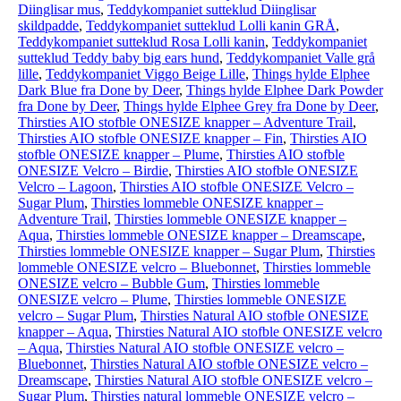
Diinglisar mus
,
Teddykompaniet sutteklud Diinglisar
skildpadde
,
Teddykompaniet sutteklud Lolli kanin GRÅ
,
Teddykompaniet sutteklud Rosa Lolli kanin
,
Teddykompaniet
sutteklud Teddy baby big ears hund
,
Teddykompaniet Valle grå
lille
,
Teddykompaniet Viggo Beige Lille
,
Things hylde Elphee
Dark Blue fra Done by Deer
,
Things hylde Elphee Dark Powder
fra Done by Deer
,
Things hylde Elphee Grey fra Done by Deer
,
Thirsties AIO stofble ONESIZE knapper – Adventure Trail
,
Thirsties AIO stofble ONESIZE knapper – Fin
,
Thirsties AIO
stofble ONESIZE knapper – Plume
,
Thirsties AIO stofble
ONESIZE Velcro – Birdie
,
Thirsties AIO stofble ONESIZE
Velcro – Lagoon
,
Thirsties AIO stofble ONESIZE Velcro –
Sugar Plum
,
Thirsties lommeble ONESIZE knapper –
Adventure Trail
,
Thirsties lommeble ONESIZE knapper –
Aqua
,
Thirsties lommeble ONESIZE knapper – Dreamscape
,
Thirsties lommeble ONESIZE knapper – Sugar Plum
,
Thirsties
lommeble ONESIZE velcro – Bluebonnet
,
Thirsties lommeble
ONESIZE velcro – Bubble Gum
,
Thirsties lommeble
ONESIZE velcro – Plume
,
Thirsties lommeble ONESIZE
velcro – Sugar Plum
,
Thirsties Natural AIO stofble ONESIZE
knapper – Aqua
,
Thirsties Natural AIO stofble ONESIZE velcro
– Aqua
,
Thirsties Natural AIO stofble ONESIZE velcro –
Bluebonnet
,
Thirsties Natural AIO stofble ONESIZE velcro –
Dreamscape
,
Thirsties Natural AIO stofble ONESIZE velcro –
Sugar Plum
,
Thirsties natural lommeble ONESIZE velcro –