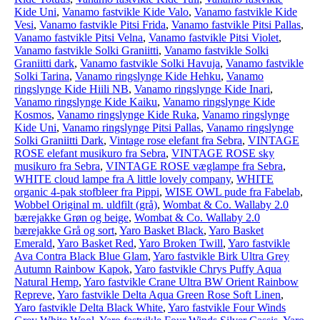
Kide Uni
,
Vanamo fastvikle Kide Valo
,
Vanamo fastvikle Kide
Vesi
,
Vanamo fastvikle Pitsi Frida
,
Vanamo fastvikle Pitsi Pallas
,
Vanamo fastvikle Pitsi Velna
,
Vanamo fastvikle Pitsi Violet
,
Vanamo fastvikle Solki Graniitti
,
Vanamo fastvikle Solki
Graniitti dark
,
Vanamo fastvikle Solki Havuja
,
Vanamo fastvikle
Solki Tarina
,
Vanamo ringslynge Kide Hehku
,
Vanamo
ringslynge Kide Hiili NB
,
Vanamo ringslynge Kide Inari
,
Vanamo ringslynge Kide Kaiku
,
Vanamo ringslynge Kide
Kosmos
,
Vanamo ringslynge Kide Ruka
,
Vanamo ringslynge
Kide Uni
,
Vanamo ringslynge Pitsi Pallas
,
Vanamo ringslynge
Solki Graniitti Dark
,
Vintage rose elefant fra Sebra
,
VINTAGE
ROSE elefant musikuro fra Sebra
,
VINTAGE ROSE sky
musikuro fra Sebra
,
VINTAGE ROSE væglampe fra Sebra
,
WHITE cloud lampe fra A little lovely company
,
WHITE
organic 4-pak stofbleer fra Pippi
,
WISE OWL pude fra Fabelab
,
Wobbel Original m. uldfilt (grå)
,
Wombat & Co. Wallaby 2.0
bærejakke Grøn og beige
,
Wombat & Co. Wallaby 2.0
bærejakke Grå og sort
,
Yaro Basket Black
,
Yaro Basket
Emerald
,
Yaro Basket Red
,
Yaro Broken Twill
,
Yaro fastvikle
Ava Contra Black Blue Glam
,
Yaro fastvikle Birk Ultra Grey
Autumn Rainbow Kapok
,
Yaro fastvikle Chrys Puffy Aqua
Natural Hemp
,
Yaro fastvikle Crane Ultra BW Orient Rainbow
Repreve
,
Yaro fastvikle Delta Aqua Green Rose Soft Linen
,
Yaro fastvikle Delta Black White
,
Yaro fastvikle Four Winds