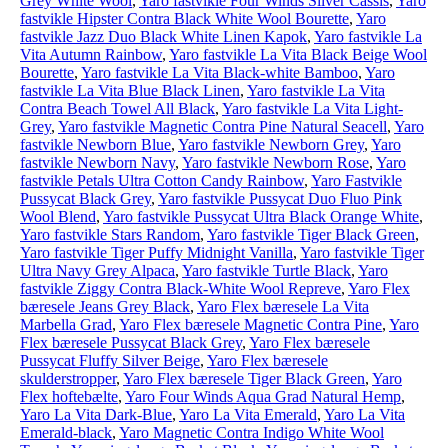
Grey White Wool
,
Yaro fastvikle Four Winds Silver Cassis
,
Yaro
fastvikle Hipster Contra Black White Wool Bourette
,
Yaro
fastvikle Jazz Duo Black White Linen Kapok
,
Yaro fastvikle La
Vita Autumn Rainbow
,
Yaro fastvikle La Vita Black Beige Wool
Bourette
,
Yaro fastvikle La Vita Black-white Bamboo
,
Yaro
fastvikle La Vita Blue Black Linen
,
Yaro fastvikle La Vita
Contra Beach Towel All Black
,
Yaro fastvikle La Vita Light-
Grey
,
Yaro fastvikle Magnetic Contra Pine Natural Seacell
,
Yaro
fastvikle Newborn Blue
,
Yaro fastvikle Newborn Grey
,
Yaro
fastvikle Newborn Navy
,
Yaro fastvikle Newborn Rose
,
Yaro
fastvikle Petals Ultra Cotton Candy Rainbow
,
Yaro Fastvikle
Pussycat Black Grey
,
Yaro fastvikle Pussycat Duo Fluo Pink
Wool Blend
,
Yaro fastvikle Pussycat Ultra Black Orange White
,
Yaro fastvikle Stars Random
,
Yaro fastvikle Tiger Black Green
,
Yaro fastvikle Tiger Puffy Midnight Vanilla
,
Yaro fastvikle Tiger
Ultra Navy Grey Alpaca
,
Yaro fastvikle Turtle Black
,
Yaro
fastvikle Ziggy Contra Black-White Wool Repreve
,
Yaro Flex
bæresele Jeans Grey Black
,
Yaro Flex bæresele La Vita
Marbella Grad
,
Yaro Flex bæresele Magnetic Contra Pine
,
Yaro
Flex bæresele Pussycat Black Grey
,
Yaro Flex bæresele
Pussycat Fluffy Silver Beige
,
Yaro Flex bæresele
skulderstropper
,
Yaro Flex bæresele Tiger Black Green
,
Yaro
Flex hoftebælte
,
Yaro Four Winds Aqua Grad Natural Hemp
,
Yaro La Vita Dark-Blue
,
Yaro La Vita Emerald
,
Yaro La Vita
Emerald-black
,
Yaro Magnetic Contra Indigo White Wool