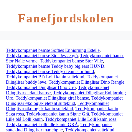
Fanefjordskolen
Teddykompaniet bamse Softies Enhjørning Estelle
,
Teddykompaniet bamse Stor Jessie grå
,
Teddykompaniet bamse
Stor Nalle varme
,
Teddykompaniet bamse Stor Ville
,
Teddykompaniet bamse Teddy baby big ears HUND
,
Teddykompaniet bamse Teddy cream stor hund
,
Teddykompaniet Blå Lolli kanin sutteklud
,
Teddykompaniet
Diinglisar buddy løve
,
Teddykompaniet Diinglisar Dino Rangle
,
Teddykompaniet Diinglisar Dino Uro
,
Teddykompaniet
Diinglisar elefant bamse
,
Teddykompaniet Diinglisar Enhjørning
Uro
,
Teddykompaniet Diinglisar giraf bamse
,
Teddykompaniet
Diinglisar økologisk elefant sutteklud
,
Teddykompaniet
Diinglisar økologisk kanin sutteklud
,
Teddykompaniet kanin
Saga rosa
,
Teddykompaniet kanin Signe Grå
,
Teddykompaniet
Lille blå Lolli kanin
,
Teddykompaniet Lille Lolli kanin rosa
,
Teddykompaniet Lolli lille kanin GRÅ
,
Teddykompaniet
sutteklud Diinglisar mariehøne
,
Teddykompaniet sutteklud