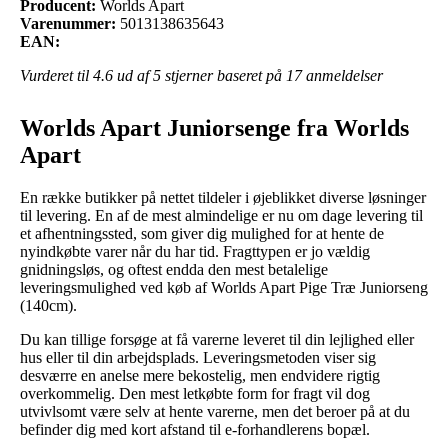
Producent:
Worlds Apart
Varenummer:
5013138635643
EAN:
Vurderet til
4.6
ud af 5 stjerner baseret på
17
anmeldelser
Worlds Apart Juniorsenge fra Worlds
Apart
En række butikker på nettet tildeler i øjeblikket diverse løsninger
til levering. En af de mest almindelige er nu om dage levering til
et afhentningssted, som giver dig mulighed for at hente de
nyindkøbte varer når du har tid. Fragttypen er jo vældig
gnidningsløs, og oftest endda den mest betalelige
leveringsmulighed ved køb af Worlds Apart Pige Træ Juniorseng
(140cm).
Du kan tillige forsøge at få varerne leveret til din lejlighed eller
hus eller til din arbejdsplads. Leveringsmetoden viser sig
desværre en anelse mere bekostelig, men endvidere rigtig
overkommelig. Den mest letkøbte form for fragt vil dog
utvivlsomt være selv at hente varerne, men det beroer på at du
befinder dig med kort afstand til e-forhandlerens bopæl.