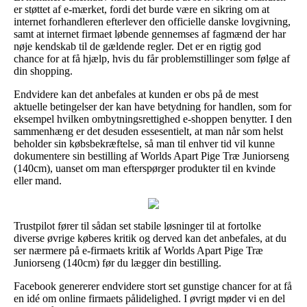
er støttet af e-mærket, fordi det burde være en sikring om at
internet forhandleren efterlever den officielle danske lovgivning,
samt at internet firmaet løbende gennemses af fagmænd der har
nøje kendskab til de gældende regler. Det er en rigtig god
chance for at få hjælp, hvis du får problemstillinger som følge af
din shopping.
Endvidere kan det anbefales at kunden er obs på de mest
aktuelle betingelser der kan have betydning for handlen, som for
eksempel hvilken ombytningsrettighed e-shoppen benytter. I den
sammenhæng er det desuden essesentielt, at man når som helst
beholder sin købsbekræftelse, så man til enhver tid vil kunne
dokumentere sin bestilling af Worlds Apart Pige Træ Juniorseng
(140cm), uanset om man efterspørger produkter til en kvinde
eller mand.
Trustpilot fører til sådan set stabile løsninger til at fortolke
diverse øvrige køberes kritik og derved kan det anbefales, at du
ser nærmere på e-firmaets kritik af Worlds Apart Pige Træ
Juniorseng (140cm) før du lægger din bestilling.
Facebook genererer endvidere stort set gunstige chancer for at få
en idé om online firmaets pålidelighed. I øvrigt møder vi en del