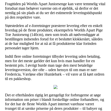
Fragttiden på Worlds Apart Juniorsenge kan være temmelig vital
forudsat man behøver varerne om et øjeblik, så derfor er det
nemlig på sin plads at du ser det estimerede leveringstidspunkt
på den respektive vare.
Størstedelen af e-forretninger præsterer levering efter en enkelt
hverdag på de fleste produkter, eksempelvis Worlds Apart Pige
Træ Juniorseng (140cm), men som trods alt nødvendiggør at
bestillingen indsendes forud for et besluttet klokkeslæt, således
at de har mulighed for at nå at få produkterne klar forinden
personalet tager hjem.
Indtil flere online forretninger tilbyder levering uden betaling,
men for det meste gælder det kun hvis man handler for en
bestemt pris. I øvrigt burde man tage den mest betalelige
leveringsversion, der ofte – uden hensyn til om man er nær
Fredericia, Værløse eller Humlebæk – vil være at få kørt ordren
til en pakkeshop.
Det er efterhånden rigtig let gængeligt for forbrugerne at søge
information om priser i blandt forskellige online forhandlere, og
for det har de fleste Worlds Apart internet varehuse været
tvunget til at sænke priserne på deres produkter – til babyer og