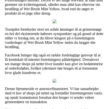
e-forretningen tilbyder. Derfor er det tillige relevant, at man altid
gemmer sin kvitteringsmail, således man altid kan eftervise sin
bestilling af Wet Brush Mini Yellow, hvad end du søger et
produkt til en pige eller dreng.
Trustpilot frembyder stort set solide løsninger til at gennemsøge
en hel del eksisterende køberes synspunkter og på grund af dette
stiller vi forslag om, at du bliver klogere på e-forretningens
vurderinger af Wet Brush Mini Yellow inden du lægger din
bestilling.
Facebook bringer dig også en række fordelagtige genveje til at
få kendskab til internet forretningens pålidelighed. Derudover
ses mange shops på nettet hvor kunder kan give en bedømmelse
af ordreforløbet, hvilket ydermere bør bruges til at fornemme
hvor glade kunderne er.
Denne hjemmeside er annoncefinansieret. Vi har samarbejder
med et hav af shops på nettet og formidler forretningernes varer,
og opnår kommission forudsat den bruger vi sender videre
gennemfører en transaktion.