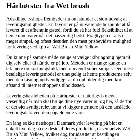
Hårbørster fra Wet brush
Adskillige e-shops frembyder nu om stunder et stort udvalg af
leveringsmuligheder. En favorit er på nuværende tidspunkt at få
leveret til et afhentningssted, fordi du så har fuld fleksibilitet til at
hente dine varer når det passer dig bedst. Fragttypen er altså
meget simpel, og oftest desuden den mest prisbevidste mulighed
for levering ved køb af Wet Brush Mini Yellow.
Du kunne på samme måde vælge at vælge udbringning hjem til
dig selv eller til når du er på job. Metoden er mange gange en
tak mere omkostningsfuld, men omvendt super simpel. Den mest
betalelige leveringsmodel er unægtelig at hente produkterne selv,
men den løsning nødvendiggør at du opholder dig med kort
afstand til internet shoppens tilholdssted.
Leveringshastigheden på Hårbørster er naturligvis meget
væsentlig når man skal bruge dine nye varer nu og her, så derfor
er det øjensynligt relevant at vi kigger nærmere på den anslåede
leveringsdato ved den pågældende vare.
En lang række netshops i Danmark yder levering på blot en
enkelt hverdag på de fleste af deres produkter, eksempelvis Wet
Brush Mini Yellow, hvilket dog forudsætter at bestillingen