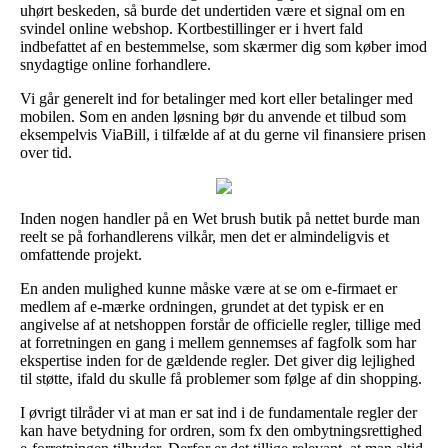
uhørt beskeden, så burde det undertiden være et signal om en
svindel online webshop. Kortbestillinger er i hvert fald
indbefattet af en bestemmelse, som skærmer dig som køber imod
snydagtige online forhandlere.
Vi går generelt ind for betalinger med kort eller betalinger med
mobilen. Som en anden løsning bør du anvende et tilbud som
eksempelvis ViaBill, i tilfælde af at du gerne vil finansiere prisen
over tid.
Inden nogen handler på en Wet brush butik på nettet burde man
reelt se på forhandlerens vilkår, men det er almindeligvis et
omfattende projekt.
En anden mulighed kunne måske være at se om e-firmaet er
medlem af e-mærke ordningen, grundet at det typisk er en
angivelse af at netshoppen forstår de officielle regler, tillige med
at forretningen en gang i mellem gennemses af fagfolk som har
ekspertise inden for de gældende regler. Det giver dig lejlighed
til støtte, ifald du skulle få problemer som følge af din shopping.
I øvrigt tilråder vi at man er sat ind i de fundamentale regler der
kan have betydning for ordren, som fx den ombytningsrettighed