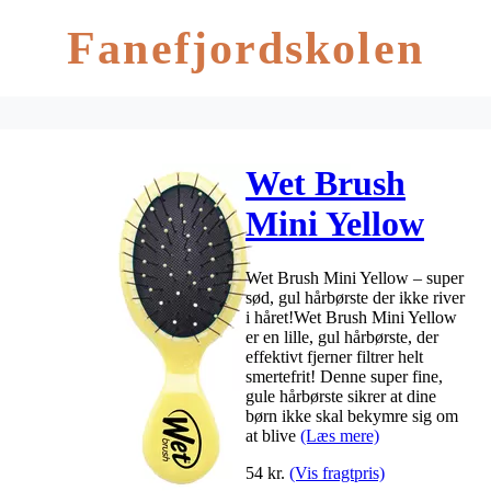
Fanefjordskolen
Wet Brush
Mini Yellow
Wet Brush Mini Yellow – super
sød, gul hårbørste der ikke river
i håret!Wet Brush Mini Yellow
er en lille, gul hårbørste, der
effektivt fjerner filtrer helt
smertefrit! Denne super fine,
gule hårbørste sikrer at dine
børn ikke skal bekymre sig om
at blive
(Læs mere)
54
kr.
(Vis fragtpris)