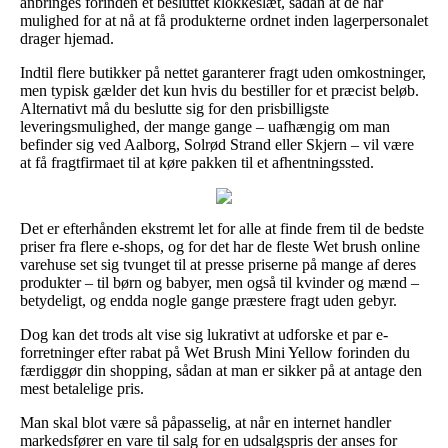
anbringes forinden et besluttet klokkeslæt, sådan at de har
mulighed for at nå at få produkterne ordnet inden lagerpersonalet
drager hjemad.
Indtil flere butikker på nettet garanterer fragt uden omkostninger,
men typisk gælder det kun hvis du bestiller for et præcist beløb.
Alternativt må du beslutte sig for den prisbilligste
leveringsmulighed, der mange gange – uafhængig om man
befinder sig ved Aalborg, Solrød Strand eller Skjern – vil være
at få fragtfirmaet til at køre pakken til et afhentningssted.
Det er efterhånden ekstremt let for alle at finde frem til de bedste
priser fra flere e-shops, og for det har de fleste Wet brush online
varehuse set sig tvunget til at presse priserne på mange af deres
produkter – til børn og babyer, men også til kvinder og mænd –
betydeligt, og endda nogle gange præstere fragt uden gebyr.
Dog kan det trods alt vise sig lukrativt at udforske et par e-
forretninger efter rabat på Wet Brush Mini Yellow forinden du
færdiggør din shopping, sådan at man er sikker på at antage den
mest betalelige pris.
Man skal blot være så påpasselig, at når en internet handler
markedsfører en vare til salg for en udsalgspris der anses for