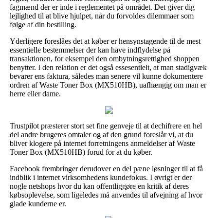
fagmænd der er inde i reglementet på området. Det giver dig
lejlighed til at blive hjulpet, når du forvoldes dilemmaer som
følge af din bestilling.
Yderligere foreslåes det at køber er hensynstagende til de mest
essentielle bestemmelser der kan have indflydelse på
transaktionen, for eksempel den ombytningsrettighed shoppen
benytter. I den relation er det også essesentielt, at man stadigvæk
bevarer ens faktura, således man senere vil kunne dokumentere
ordren af Waste Toner Box (MX510HB), uafhængig om man er
herre eller dame.
Trustpilot præsterer stort set fine genveje til at dechifrere en hel
del andre brugeres omtaler og af den grund foreslår vi, at du
bliver klogere på internet forretningens anmeldelser af Waste
Toner Box (MX510HB) forud for at du køber.
Facebook frembringer derudover en del pæne løsninger til at få
indblik i internet virksomhedens kundefokus. I øvrigt er der
nogle netshops hvor du kan offentliggøre en kritik af deres
købsoplevelse, som ligeledes må anvendes til afvejning af hvor
glade kunderne er.