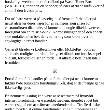
forskellige webbutikker efter tilbud på Waste Toner Box
(MX510HB) forinden du shopper, således at du er skråsikker på
at opnå den laveste pris.
Du må bare være så påpasselig, at såfremt en forhandler på
nettet afsætter deres varer for en salgspris som anses for
ekstraordinært tiltalende, så kunne det i nogle tilfælde være et
faresignal om en falsk e-butik. Kortbestillinger er på den anden
side omfattet af en lov, der værner dig som køber overfor
snydagtige internet handler.
Generelt tilråder vi kortbetalinger eller MobilePay. Som en
alternativ mulighed burde du bruge et tilbud som for eksempel
ViaBill, forudsat du ser en fordel i at afbetale betalingen ude i
fremtiden.
Forud for at folk handler på en forhandler på nettet kunne man
faktisk tyde butikkens forretningsvilkår, dog er det mange gange
ikke særlig sjovt.
En nemmere løsning kan være at se nærmere på hvorvidt
internet forretningen er e-mærket medlem, grundet at det bør
være et signal om at e-firmaet anerkender de officielle danske
regler, foruden at online forretningen af og til undersøges af