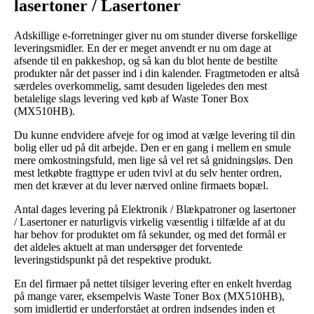
lasertoner / Lasertoner
Adskillige e-forretninger giver nu om stunder diverse forskellige
leveringsmidler. En der er meget anvendt er nu om dage at
afsende til en pakkeshop, og så kan du blot hente de bestilte
produkter når det passer ind i din kalender. Fragtmetoden er altså
særdeles overkommelig, samt desuden ligeledes den mest
betalelige slags levering ved køb af Waste Toner Box
(MX510HB).
Du kunne endvidere afveje for og imod at vælge levering til din
bolig eller ud på dit arbejde. Den er en gang i mellem en smule
mere omkostningsfuld, men lige så vel ret så gnidningsløs. Den
mest letkøbte fragttype er uden tvivl at du selv henter ordren,
men det kræver at du lever nærved online firmaets bopæl.
Antal dages levering på Elektronik / Blækpatroner og lasertoner
/ Lasertoner er naturligvis virkelig væsentlig i tilfælde af at du
har behov for produktet om få sekunder, og med det formål er
det aldeles aktuelt at man undersøger det forventede
leveringstidspunkt på det respektive produkt.
En del firmaer på nettet tilsiger levering efter en enkelt hverdag
på mange varer, eksempelvis Waste Toner Box (MX510HB),
som imidlertid er underforstået at ordren indsendes inden et