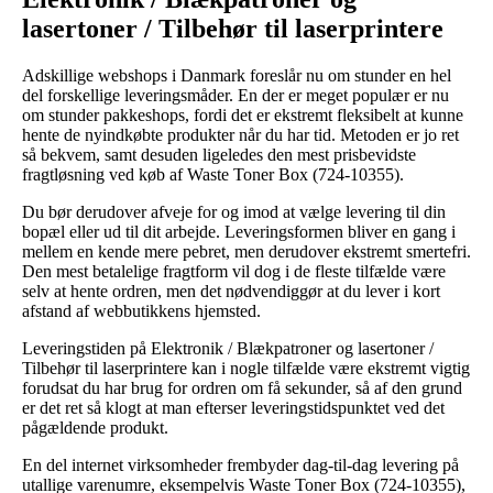
lasertoner / Tilbehør til laserprintere
Adskillige webshops i Danmark foreslår nu om stunder en hel
del forskellige leveringsmåder. En der er meget populær er nu
om stunder pakkeshops, fordi det er ekstremt fleksibelt at kunne
hente de nyindkøbte produkter når du har tid. Metoden er jo ret
så bekvem, samt desuden ligeledes den mest prisbevidste
fragtløsning ved køb af Waste Toner Box (724-10355).
Du bør derudover afveje for og imod at vælge levering til din
bopæl eller ud til dit arbejde. Leveringsformen bliver en gang i
mellem en kende mere pebret, men derudover ekstremt smertefri.
Den mest betalelige fragtform vil dog i de fleste tilfælde være
selv at hente ordren, men det nødvendiggør at du lever i kort
afstand af webbutikkens hjemsted.
Leveringstiden på Elektronik / Blækpatroner og lasertoner /
Tilbehør til laserprintere kan i nogle tilfælde være ekstremt vigtig
forudsat du har brug for ordren om få sekunder, så af den grund
er det ret så klogt at man efterser leveringstidspunktet ved det
pågældende produkt.
En del internet virksomheder frembyder dag-til-dag levering på
utallige varenumre, eksempelvis Waste Toner Box (724-10355),