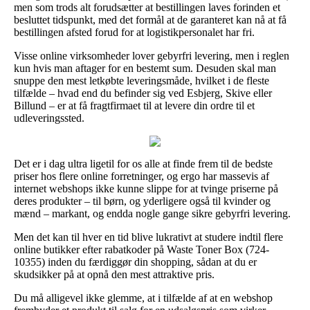
men som trods alt forudsætter at bestillingen laves forinden et
besluttet tidspunkt, med det formål at de garanteret kan nå at få
bestillingen afsted forud for at logistikpersonalet har fri.
Visse online virksomheder lover gebyrfri levering, men i reglen
kun hvis man aftager for en bestemt sum. Desuden skal man
snuppe den mest letkøbte leveringsmåde, hvilket i de fleste
tilfælde – hvad end du befinder sig ved Esbjerg, Skive eller
Billund – er at få fragtfirmaet til at levere din ordre til et
udleveringssted.
Det er i dag ultra ligetil for os alle at finde frem til de bedste
priser hos flere online forretninger, og ergo har massevis af
internet webshops ikke kunne slippe for at tvinge priserne på
deres produkter – til børn, og yderligere også til kvinder og
mænd – markant, og endda nogle gange sikre gebyrfri levering.
Men det kan til hver en tid blive lukrativt at studere indtil flere
online butikker efter rabatkoder på Waste Toner Box (724-
10355) inden du færdiggør din shopping, sådan at du er
skudsikker på at opnå den mest attraktive pris.
Du må alligevel ikke glemme, at i tilfælde af at en webshop