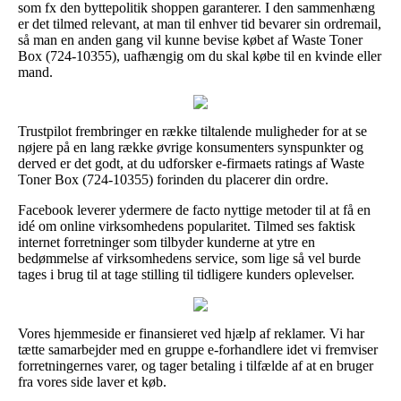
som fx den byttepolitik shoppen garanterer. I den sammenhæng
er det tilmed relevant, at man til enhver tid bevarer sin ordremail,
så man en anden gang vil kunne bevise købet af Waste Toner
Box (724-10355), uafhængig om du skal købe til en kvinde eller
mand.
Trustpilot frembringer en række tiltalende muligheder for at se
nøjere på en lang række øvrige konsumenters synspunkter og
derved er det godt, at du udforsker e-firmaets ratings af Waste
Toner Box (724-10355) forinden du placerer din ordre.
Facebook leverer ydermere de facto nyttige metoder til at få en
idé om online virksomhedens popularitet. Tilmed ses faktisk
internet forretninger som tilbyder kunderne at ytre en
bedømmelse af virksomhedens service, som lige så vel burde
tages i brug til at tage stilling til tidligere kunders oplevelser.
Vores hjemmeside er finansieret ved hjælp af reklamer. Vi har
tætte samarbejder med en gruppe e-forhandlere idet vi fremviser
forretningernes varer, og tager betaling i tilfælde af at en bruger
fra vores side laver et køb.