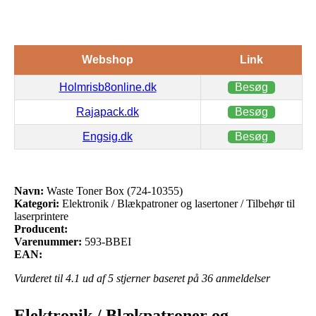
Webshop
Link
Holmrisb8online.dk
Besøg
Rajapack.dk
Besøg
Engsig.dk
Besøg
Navn:
Waste Toner Box (724-10355)
Kategori:
Elektronik / Blækpatroner og lasertoner / Tilbehør til
laserprintere
Producent:
Varenummer:
593-BBEI
EAN:
Vurderet til
4.1
ud af 5 stjerner baseret på
36
anmeldelser
Elektronik / Blækpatroner og