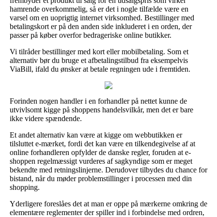
frembyder et produkt til salg for en udsalgspris som virker
hamrende overkommelig, så er det i nogle tilfælde være en
varsel om en uoprigtig internet virksomhed. Bestillinger med
betalingskort er på den anden side inkluderet i en orden, der
passer på køber overfor bedrageriske online butikker.
Vi tilråder bestillinger med kort eller mobilbetaling. Som et
alternativ bør du bruge et afbetalingstilbud fra eksempelvis
ViaBill, ifald du ønsker at betale regningen ude i fremtiden.
Forinden nogen handler i en forhandler på nettet kunne de
utvivlsomt kigge på shoppens handelsvilkår, men det er bare
ikke videre spændende.
Et andet alternativ kan være at kigge om webbutikken er
tilsluttet e-mærket, fordi det kan være en tilkendegivelse af at
online forhandleren opfylder de danske regler, foruden at e-
shoppen regelmæssigt vurderes af sagkyndige som er meget
bekendte med retningslinjerne. Derudover tilbydes du chance for
bistand, når du møder problemstillinger i processen med din
shopping.
Yderligere foreslåes det at man er oppe på mærkerne omkring de
elementære reglementer der spiller ind i forbindelse med ordren,