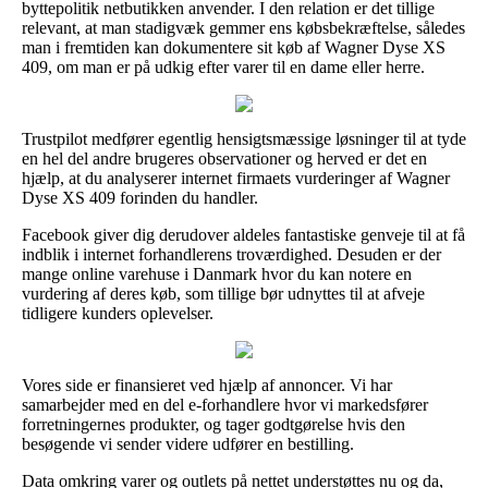
byttepolitik netbutikken anvender. I den relation er det tillige
relevant, at man stadigvæk gemmer ens købsbekræftelse, således
man i fremtiden kan dokumentere sit køb af Wagner Dyse XS
409, om man er på udkig efter varer til en dame eller herre.
Trustpilot medfører egentlig hensigtsmæssige løsninger til at tyde
en hel del andre brugeres observationer og herved er det en
hjælp, at du analyserer internet firmaets vurderinger af Wagner
Dyse XS 409 forinden du handler.
Facebook giver dig derudover aldeles fantastiske genveje til at få
indblik i internet forhandlerens troværdighed. Desuden er der
mange online varehuse i Danmark hvor du kan notere en
vurdering af deres køb, som tillige bør udnyttes til at afveje
tidligere kunders oplevelser.
Vores side er finansieret ved hjælp af annoncer. Vi har
samarbejder med en del e-forhandlere hvor vi markedsfører
forretningernes produkter, og tager godtgørelse hvis den
besøgende vi sender videre udfører en bestilling.
Data omkring varer og outlets på nettet understøttes nu og da,