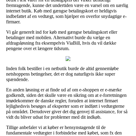
fremragende, kunne det undertiden være en varsel om en uærlig
internet butik. Køb med gængse betalingskort er heldigvis
indbefattet af en vedtægt, som hjælper en overfor snydagtige e-
firmaer.
Vi går generelt ind for køb med gængse betalingskort eller
betalinger med mobilen. Alternativt burde du vælge en
afdragsløsning fra eksempelvis ViaBill, hvis du vil dække
pengene over et længere tidsrum.
Inden folk bestiller i en netbutik burde de altid gennemløbe
netshoppens betingelser, det er dog naturligvis ikke super
spændende.
En anden løsning er at finde ud af om e-shoppen er e-mærke
godkendt, siden det skulle være en sikring om at e-forretningen
imødekommer de danske regler, foruden at internet firmaet
lejlighedsvis besøges af eksperter som er indført i vedtægterne
på området. Derudover giver det dig genvej til assistance, for så
vidt du bliver udsat for problemer med dit indkøb.
Tillige anbefaler vi at køber er hensynstagende til de
fundamentale vedtægter i forbindelse med købet, som fx den