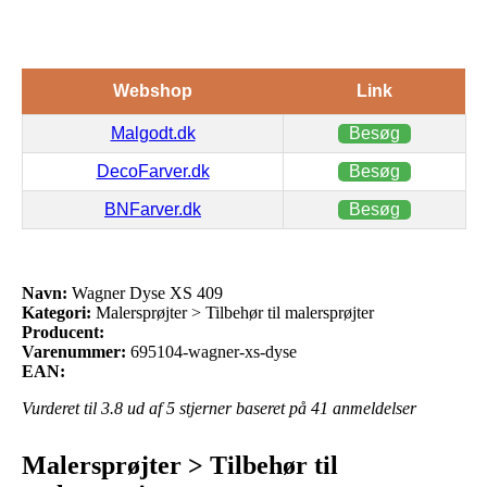
Webshop
Link
Malgodt.dk
Besøg
DecoFarver.dk
Besøg
BNFarver.dk
Besøg
Navn:
Wagner Dyse XS 409
Kategori:
Malersprøjter > Tilbehør til malersprøjter
Producent:
Varenummer:
695104-wagner-xs-dyse
EAN:
Vurderet til
3.8
ud af 5 stjerner baseret på
41
anmeldelser
Malersprøjter > Tilbehør til