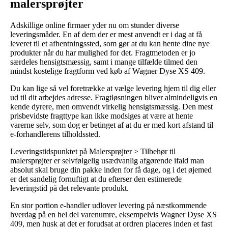
malersprøjter
Adskillige online firmaer yder nu om stunder diverse
leveringsmåder. En af dem der er mest anvendt er i dag at få
leveret til et afhentningssted, som gør at du kan hente dine nye
produkter når du har mulighed for det. Fragtmetoden er jo
særdeles hensigtsmæssig, samt i mange tilfælde tilmed den
mindst kostelige fragtform ved køb af Wagner Dyse XS 409.
Du kan lige så vel foretrække at vælge levering hjem til dig eller
ud til dit arbejdes adresse. Fragtløsningen bliver almindeligvis en
kende dyrere, men omvendt virkelig hensigtsmæssig. Den mest
prisbevidste fragttype kan ikke modsiges at være at hente
varerne selv, som dog er betinget af at du er med kort afstand til
e-forhandlerens tilholdssted.
Leveringstidspunktet på Malersprøjter > Tilbehør til
malersprøjter er selvfølgelig usædvanlig afgørende ifald man
absolut skal bruge din pakke inden for få dage, og i det øjemed
er det sandelig fornuftigt at du efterser den estimerede
leveringstid på det relevante produkt.
En stor portion e-handler udlover levering på næstkommende
hverdag på en hel del varenumre, eksempelvis Wagner Dyse XS
409, men husk at det er forudsat at ordren placeres inden et fast