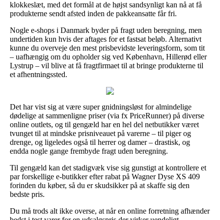
klokkeslæt, med det formål at de højst sandsynligt kan nå at få
produkterne sendt afsted inden de pakkeansatte får fri.
Nogle e-shops i Danmark byder på fragt uden beregning, men
undertiden kun hvis der aftages for et fastsat beløb. Alternativt
kunne du overveje den mest prisbevidste leveringsform, som tit
– uafhængig om du opholder sig ved København, Hillerød eller
Lystrup – vil blive at få fragtfirmaet til at bringe produkterne til
et afhentningssted.
Det har vist sig at være super gnidningsløst for almindelige
dødelige at sammenligne priser (via fx PriceRunner) på diverse
online outlets, og til gengæld har en hel del netbutikker været
tvunget til at mindske prisniveauet på varerne – til piger og
drenge, og ligeledes også til herrer og damer – drastisk, og
endda nogle gange frembyde fragt uden beregning.
Til gengæld kan det stadigvæk vise sig gunstigt at kontrollere et
par forskellige e-butikker efter rabat på Wagner Dyse XS 409
forinden du køber, så du er skudsikker på at skaffe sig den
bedste pris.
Du må trods alt ikke overse, at når en online forretning afhænder
bedst i test varer for en udsalgspris der virker uendeligt