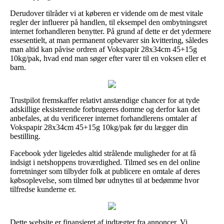
Derudover tilråder vi at køberen er vidende om de mest vitale
regler der influerer på handlen, til eksempel den ombytningsret
internet forhandleren benytter. På grund af dette er det ydermere
essesentielt, at man permanent opbevarer sin kvittering, således
man altid kan påvise ordren af Vokspapir 28x34cm 45+15g
10kg/pak, hvad end man søger efter varer til en voksen eller et
barn.
Trustpilot fremskaffer relativt anstændige chancer for at tyde
adskillige eksisterende forbrugeres domme og derfor kan det
anbefales, at du verificerer internet forhandlerens omtaler af
Vokspapir 28x34cm 45+15g 10kg/pak før du lægger din
bestilling.
Facebook yder ligeledes altid strålende muligheder for at få
indsigt i netshoppens troværdighed. Tilmed ses en del online
forretninger som tilbyder folk at publicere en omtale af deres
købsoplevelse, som tilmed bør udnyttes til at bedømme hvor
tilfredse kunderne er.
Dette website er finansieret af indtægter fra annoncer. Vi