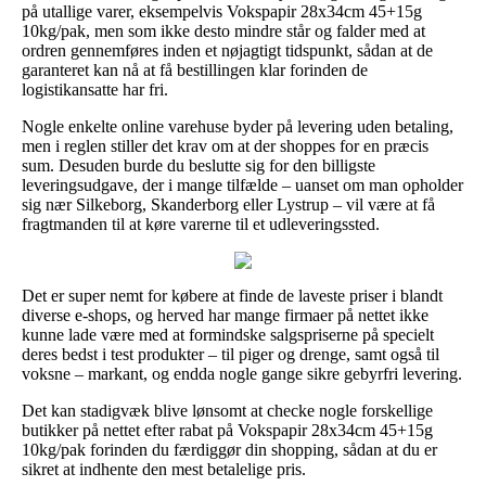
på utallige varer, eksempelvis Vokspapir 28x34cm 45+15g
10kg/pak, men som ikke desto mindre står og falder med at
ordren gennemføres inden et nøjagtigt tidspunkt, sådan at de
garanteret kan nå at få bestillingen klar forinden de
logistikansatte har fri.
Nogle enkelte online varehuse byder på levering uden betaling,
men i reglen stiller det krav om at der shoppes for en præcis
sum. Desuden burde du beslutte sig for den billigste
leveringsudgave, der i mange tilfælde – uanset om man opholder
sig nær Silkeborg, Skanderborg eller Lystrup – vil være at få
fragtmanden til at køre varerne til et udleveringssted.
Det er super nemt for købere at finde de laveste priser i blandt
diverse e-shops, og herved har mange firmaer på nettet ikke
kunne lade være med at formindske salgspriserne på specielt
deres bedst i test produkter – til piger og drenge, samt også til
voksne – markant, og endda nogle gange sikre gebyrfri levering.
Det kan stadigvæk blive lønsomt at checke nogle forskellige
butikker på nettet efter rabat på Vokspapir 28x34cm 45+15g
10kg/pak forinden du færdiggør din shopping, sådan at du er
sikret at indhente den mest betalelige pris.