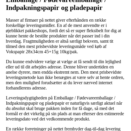
Indpakningspapir og pladepapir
Masser af firmaer på nettet giver efterhånden en række
forskellige leveringsmidler. En af de mest anvendte er i
øjeblikket pakkeshops, fordi det så er super fleksibelt for dig at
kunne hente de bestilte produkter når det passer ind i din
hverdag. Fragtmuligheden er altså særligt bekvem, samt tit
tilmed den mest prisbevidste leveringsmåde ved køb af
Vokspapir 28x34cm 45+15g 10kg/pak.
Du kunne endvidere vælge at vælge at få sendt til din lejlighed
eller ud til dit arbejdes adresse. Denne bliver undertiden en
anelse dyrere, men endda ekstremt nem. Den mest prisbevidste
leveringsmetode kan ikke benægtes at være selv at hente ordren,
men den mulighed forudsætter at du lever nærved internet
forhandlerens adresse.
Leveringsdygtigheden på Emballage / Fødevareemballage /
Indpakningspapir og pladepapir er naturligvis særligt aktuel når
du absolut skal bruge pakken inden for få dage, så med det
formål er det virkelig på sin plads at man efterser den estimerede
leveringsdato ved det vedkommende produkt.
En række forretninger på nettet frembyder dag-til-dag levering