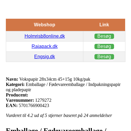
Webshop
Link
Holmrisb8online.dk
Besøg
Rajapack.dk
Besøg
Engsig.dk
Besøg
Navn:
Vokspapir 28x34cm 45+15g 10kg/pak
Kategori:
Emballage / Fødevareemballage / Indpakningspapir
og pladepapir
Producent:
Varenummer:
1279272
EAN:
5701766900423
Vurderet til
4.2
ud af 5 stjerner baseret på
24
anmeldelser
Emballage / Fødevareemballage /