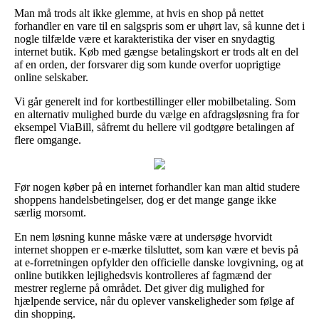
Man må trods alt ikke glemme, at hvis en shop på nettet
forhandler en vare til en salgspris som er uhørt lav, så kunne det i
nogle tilfælde være et karakteristika der viser en snydagtig
internet butik. Køb med gængse betalingskort er trods alt en del
af en orden, der forsvarer dig som kunde overfor uoprigtige
online selskaber.
Vi går generelt ind for kortbestillinger eller mobilbetaling. Som
en alternativ mulighed burde du vælge en afdragsløsning fra for
eksempel ViaBill, såfremt du hellere vil godtgøre betalingen af
flere omgange.
Før nogen køber på en internet forhandler kan man altid studere
shoppens handelsbetingelser, dog er det mange gange ikke
særlig morsomt.
En nem løsning kunne måske være at undersøge hvorvidt
internet shoppen er e-mærke tilsluttet, som kan være et bevis på
at e-forretningen opfylder den officielle danske lovgivning, og at
online butikken lejlighedsvis kontrolleres af fagmænd der
mestrer reglerne på området. Det giver dig mulighed for
hjælpende service, når du oplever vanskeligheder som følge af
din shopping.