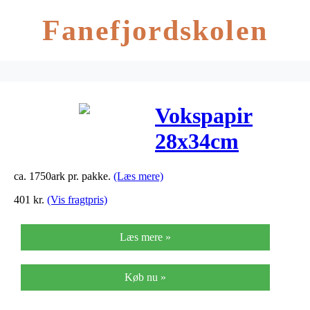
Fanefjordskolen
Vokspapir
28x34cm
45+15g
ca. 1750ark pr. pakke.
(Læs mere)
10kg/pak
401
kr.
(Vis fragtpris)
Læs mere »
Køb nu »