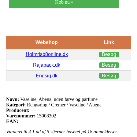
Køb nu »
Webshop
Link
Holmrisb8online.dk
Besøg
Rajapack.dk
Besøg
Engsig.dk
Besøg
Navn:
Vaseline, Abena, uden farve og parfume
Kategori:
Rengøring / Cremer / Vaseline / Abena
Producent:
Varenummer:
15008302
EAN:
Vurderet til
4.1
ud af 5 stjerner baseret på
18
anmeldelser