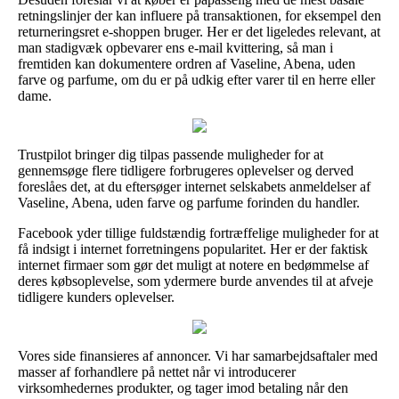
retningslinjer der kan influere på transaktionen, for eksempel den
returneringsret e-shoppen bruger. Her er det ligeledes relevant, at
man stadigvæk opbevarer ens e-mail kvittering, så man i
fremtiden kan dokumentere ordren af Vaseline, Abena, uden
farve og parfume, om du er på udkig efter varer til en herre eller
dame.
Trustpilot bringer dig tilpas passende muligheder for at
gennemsøge flere tidligere forbrugeres oplevelser og derved
foreslåes det, at du eftersøger internet selskabets anmeldelser af
Vaseline, Abena, uden farve og parfume forinden du handler.
Facebook yder tillige fuldstændig fortræffelige muligheder for at
få indsigt i internet forretningens popularitet. Her er der faktisk
internet firmaer som gør det muligt at notere en bedømmelse af
deres købsoplevelse, som ydermere burde anvendes til at afveje
tidligere kunders oplevelser.
Vores side finansieres af annoncer. Vi har samarbejdsaftaler med
masser af forhandlere på nettet når vi introducerer
virksomhedernes produkter, og tager imod betaling når den