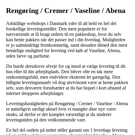
Rengøring / Cremer / Vaseline / Abena
Adskillige webshops i Danmark yder til alt held en hel del
forskellige leveringsmidler. Den mest populære er for
nærværende at få bragt ordren til en pakkeshop, hvor du selv
kan hente pakken når det passer ind i din hverdag. Muligheden
er jo ualmindeligt fremkommelig, samt desuden tilmed den mest
betalelige mulighed for levering ved køb af Vaseline, Abena,
uden farve og parfume.
Du burde derudover afveje for og imod at vælge levering til dit
hus eller til din arbejdsplads. Den bliver ofte en tak mere
omkostningsfuld, men endvidere ekstremt let gængelig. Den
billigste leveringsmanér vil dog utvivlsomt være at hente pakken
selv, som desværre forudsætter at du har bopæl i kort afstand af
internet shoppens arbejdslager.
Leveringshastigheden på Rengøring / Cremer / Vaseline / Abena
er naturligvis særligt aktuel hvis vi mangler dine nye varer
straks, så derfor er det komplet væsentligt at du studerer
leveringstiden på den vedkommende vare.
En hel del outlets på nettet stiller garanti om 1 hverdags levering