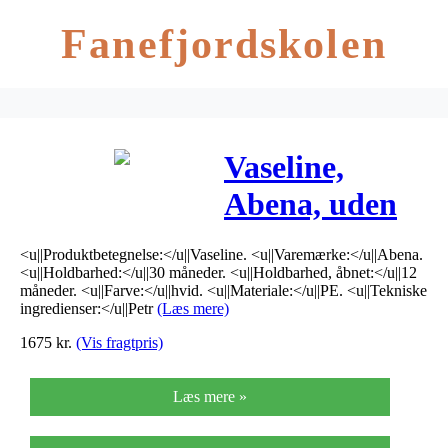
Fanefjordskolen
Vaseline,
Abena, uden
farve og
<u||Produktbetegnelse:</u||Vaseline. <u||Varemærke:</u||Abena.
parfume
<u||Holdbarhed:</u||30 måneder. <u||Holdbarhed, åbnet:</u||12
måneder. <u||Farve:</u||hvid. <u||Materiale:</u||PE. <u||Tekniske
ingredienser:</u||Petr
(Læs mere)
1675
kr.
(Vis fragtpris)
Læs mere »