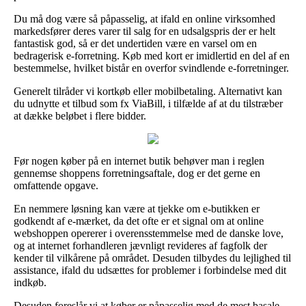
Du må dog være så påpasselig, at ifald en online virksomhed
markedsfører deres varer til salg for en udsalgspris der er helt
fantastisk god, så er det undertiden være en varsel om en
bedragerisk e-forretning. Køb med kort er imidlertid en del af en
bestemmelse, hvilket bistår en overfor svindlende e-forretninger.
Generelt tilråder vi kortkøb eller mobilbetaling. Alternativt kan
du udnytte et tilbud som fx ViaBill, i tilfælde af at du tilstræber
at dække beløbet i flere bidder.
Før nogen køber på en internet butik behøver man i reglen
gennemse shoppens forretningsaftale, dog er det gerne en
omfattende opgave.
En nemmere løsning kan være at tjekke om e-butikken er
godkendt af e-mærket, da det ofte er et signal om at online
webshoppen opererer i overensstemmelse med de danske love,
og at internet forhandleren jævnligt revideres af fagfolk der
kender til vilkårene på området. Desuden tilbydes du lejlighed til
assistance, ifald du udsættes for problemer i forbindelse med dit
indkøb.
Desuden foreslår vi at køber er påpasselig med de mest basale