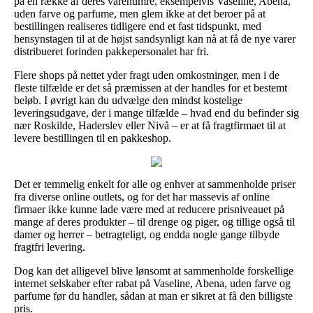
på en række af deres varenumre, eksempelvis Vaseline, Abena,
uden farve og parfume, men glem ikke at det beroer på at
bestillingen realiseres tidligere end et fast tidspunkt, med
hensynstagen til at de højst sandsynligt kan nå at få de nye varer
distribueret forinden pakkepersonalet har fri.
Flere shops på nettet yder fragt uden omkostninger, men i de
fleste tilfælde er det så præmissen at der handles for et bestemt
beløb. I øvrigt kan du udvælge den mindst kostelige
leveringsudgave, der i mange tilfælde – hvad end du befinder sig
nær Roskilde, Haderslev eller Nivå – er at få fragtfirmaet til at
levere bestillingen til en pakkeshop.
Det er temmelig enkelt for alle og enhver at sammenholde priser
fra diverse online outlets, og for det har massevis af online
firmaer ikke kunne lade være med at reducere prisniveauet på
mange af deres produkter – til drenge og piger, og tillige også til
damer og herrer – betragteligt, og endda nogle gange tilbyde
fragtfri levering.
Dog kan det alligevel blive lønsomt at sammenholde forskellige
internet selskaber efter rabat på Vaseline, Abena, uden farve og
parfume før du handler, sådan at man er sikret at få den billigste
pris.