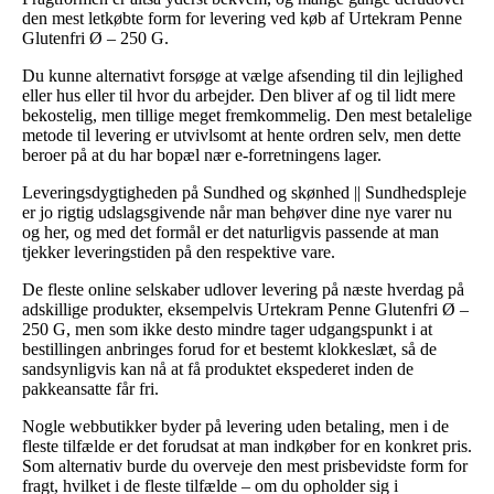
den mest letkøbte form for levering ved køb af Urtekram Penne
Glutenfri Ø – 250 G.
Du kunne alternativt forsøge at vælge afsending til din lejlighed
eller hus eller til hvor du arbejder. Den bliver af og til lidt mere
bekostelig, men tillige meget fremkommelig. Den mest betalelige
metode til levering er utvivlsomt at hente ordren selv, men dette
beroer på at du har bopæl nær e-forretningens lager.
Leveringsdygtigheden på Sundhed og skønhed || Sundhedspleje
er jo rigtig udslagsgivende når man behøver dine nye varer nu
og her, og med det formål er det naturligvis passende at man
tjekker leveringstiden på den respektive vare.
De fleste online selskaber udlover levering på næste hverdag på
adskillige produkter, eksempelvis Urtekram Penne Glutenfri Ø –
250 G, men som ikke desto mindre tager udgangspunkt i at
bestillingen anbringes forud for et bestemt klokkeslæt, så de
sandsynligvis kan nå at få produktet ekspederet inden de
pakkeansatte får fri.
Nogle webbutikker byder på levering uden betaling, men i de
fleste tilfælde er det forudsat at man indkøber for en konkret pris.
Som alternativ burde du overveje den mest prisbevidste form for
fragt, hvilket i de fleste tilfælde – om du opholder sig i