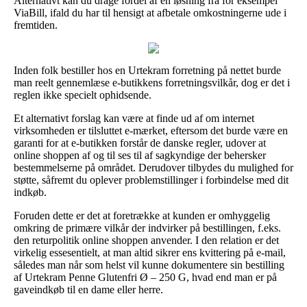
Alternativt kan du drage fordel af en løsning fra for eksempel
ViaBill, ifald du har til hensigt at afbetale omkostningerne ude i
fremtiden.
Inden folk bestiller hos en Urtekram forretning på nettet burde
man reelt gennemlæse e-butikkens forretningsvilkår, dog er det i
reglen ikke specielt ophidsende.
Et alternativt forslag kan være at finde ud af om internet
virksomheden er tilsluttet e-mærket, eftersom det burde være en
garanti for at e-butikken forstår de danske regler, udover at
online shoppen af og til ses til af sagkyndige der behersker
bestemmelserne på området. Derudover tilbydes du mulighed for
støtte, såfremt du oplever problemstillinger i forbindelse med dit
indkøb.
Foruden dette er det at foretrække at kunden er omhyggelig
omkring de primære vilkår der indvirker på bestillingen, f.eks.
den returpolitik online shoppen anvender. I den relation er det
virkelig essesentielt, at man altid sikrer ens kvittering på e-mail,
således man når som helst vil kunne dokumentere sin bestilling
af Urtekram Penne Glutenfri Ø – 250 G, hvad end man er på
gaveindkøb til en dame eller herre.