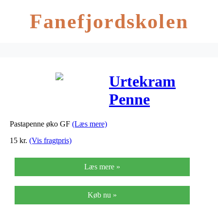
Fanefjordskolen
Urtekram
Penne
Glutenfri Ø –
Pastapenne øko GF
(Læs mere)
250 G
15
kr.
(Vis fragtpris)
Læs mere »
Køb nu »