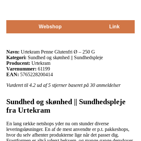
Webshop
Link
Navn:
Urtekram Penne Glutenfri Ø – 250 G
Kategori:
Sundhed og skønhed || Sundhedspleje
Producent:
Urtekram
Varenummer:
61199
EAN:
5765228200414
Vurderet til
4.2
ud af 5 stjerner baseret på
30
anmeldelser
Sundhed og skønhed || Sundhedspleje
fra Urtekram
En lang række netshops yder nu om stunder diverse
leveringsløsninger. En af de mest anvendte er p.t. pakkeshops,
hvor du selv afhenter produkterne lige når det passer dig.
Fragtformen er altså yderst bekvem, og mange gange derudover