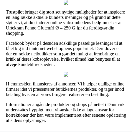
Trustpilot bringer dig stort set nyttige muligheder for at inspicere
en lang række aktuelle kunders meninger og på grund af dette
støtter vi, at du studerer online virksomhedens bedømmelser af
Urtekram Penne Glutenfri Ø – 250 G før du færdiggør din
shopping.
Facebook byder på desuden adskillige passelige løsninger til at
få et kig ind i internet webshoppens popularitet. Derudover er
der en række netbutikker som gør det muligt at frembringe en
kritik af deres købsoplevelse, hvilket tilmed kan benyttes til at
afveje kundetilfredsheden.
Hjemmesiden finansieres af annoncer. Vi hjælper utallige online
firmaer idet vi præsenterer butikkernes produkter, og tager imod
betaling hvis en af vores brugere realiserer en bestilling.
Informationer angående produkter og shops på nettet i Danmark
understøttes hyppigt, men vi ønsker ikke at tage ansvar for
korrektioner der kan være implementeret efter seneste opdatering
af sidens oplysninger.