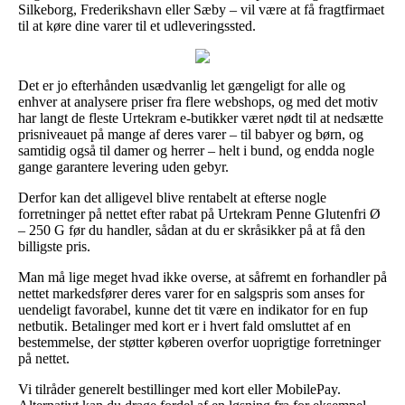
Silkeborg, Frederikshavn eller Sæby – vil være at få fragtfirmaet
til at køre dine varer til et udleveringssted.
Det er jo efterhånden usædvanlig let gængeligt for alle og
enhver at analysere priser fra flere webshops, og med det motiv
har langt de fleste Urtekram e-butikker været nødt til at nedsætte
prisniveauet på mange af deres varer – til babyer og børn, og
samtidig også til damer og herrer – helt i bund, og endda nogle
gange garantere levering uden gebyr.
Derfor kan det alligevel blive rentabelt at efterse nogle
forretninger på nettet efter rabat på Urtekram Penne Glutenfri Ø
– 250 G før du handler, sådan at du er skråsikker på at få den
billigste pris.
Man må lige meget hvad ikke overse, at såfremt en forhandler på
nettet markedsfører deres varer for en salgspris som anses for
uendeligt favorabel, kunne det tit være en indikator for en fup
netbutik. Betalinger med kort er i hvert fald omsluttet af en
bestemmelse, der støtter køberen overfor uoprigtige forretninger
på nettet.
Vi tilråder generelt bestillinger med kort eller MobilePay.