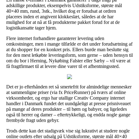
adskillige produkter, eksempelvis Udstiksforme, største mål
40×40 mm, rund, 3stk., hvilket dog er forudsat at ordren
placeres inden et angivent klokkeslæt, således at de har
mulighed for at nå at få produkterne pakket forud for at de
logistikansatte tager hjem.
Flere internet forhandlere garanterer levering uden
omkostninger, men i mange tilfælde er det under forudsætning af
at du shopper for en konkret pris. Ellers burde man beslutte sig
for den mest letkøbte leveringsform, som gerne – uden hensyn til
om du bor i Herning, Nykøbing Falster eller Sæby – vil være at
få fragtfirmaet til at levere dine varer til et afhentningssted.
Det er jo efterhånden ret så smertefrit for almindelige mennesker
at sammenligne priser (via fx PriceRunner) på tværs af online
virksomheder, og ergo har utallige Creativ Company internet
handler i Danmark fundet det uundgåeligt at presse prisniveauet
på mange af deres produkter – til børn og babyer, og ligeledes
også til herrer og damer – eftertrykkeligt, og endda nogle gange
frembyde fragt uden gebyr.
Trods dette kan det stadigvæk vise sig lukrativt at studere nogle
online outlets efter udsalg på Udstiksforme, største mål 40×40