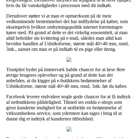
hvis du får vanskeligheder i processen med dit indkøb.
Derudover støtter vi at man er opmærksom på de mest
vedkommende bestemmelser der har indflydelse på købet, som
eksempelvis hvilken ombytningspolitik internet forretningen
kører med. På grund af dette er det virkelig essesentielt, at man
altid beholder sin kvittering på e-mail, således man altid kan
bevidne handlen af Udstiksforme, største mål 40×40 mm, rund,
3stk., uanset om man er på indkøb til en pige eller dreng.
Trustpilot byder på immervæk habile chancer for at læse flere
øvrige brugeres oplevelser og på grund af dette kan det
anbefales, at du kigger på e-butikkens bedømmelser af
Udstiksforme, største mål 40×40 mm, rund, 3stk. før du køber.
Facebook leverer endvidere nogle gode chancer for at få indtryk
af netbutikkens pålidelighed. Tilmed ses endda e-shops som
giver kunderne mulighed for at nedfælde en bedømmelse af
virksomhedens service, som ydermere kan tages i brug til at
danne dig et indtryk af kundernes tilfredshed.