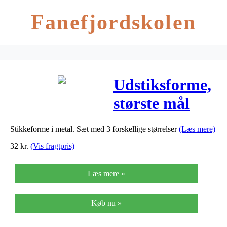
Fanefjordskolen
Udstiksforme,
største mål
40×40 mm,
Stikkeforme i metal. Sæt med 3 forskellige størrelser
(Læs mere)
rund, 3stk.
32
kr.
(Vis fragtpris)
Læs mere »
Køb nu »