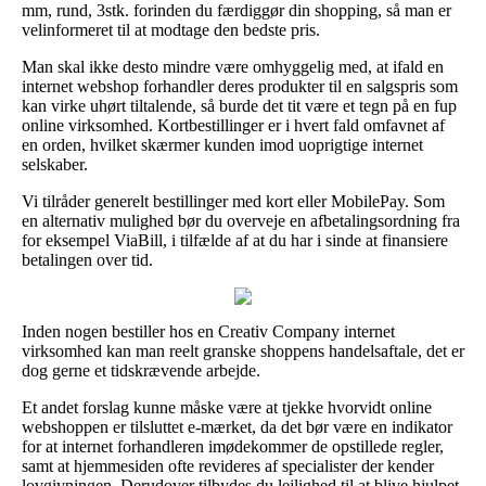
mm, rund, 3stk. forinden du færdiggør din shopping, så man er
velinformeret til at modtage den bedste pris.
Man skal ikke desto mindre være omhyggelig med, at ifald en
internet webshop forhandler deres produkter til en salgspris som
kan virke uhørt tiltalende, så burde det tit være et tegn på en fup
online virksomhed. Kortbestillinger er i hvert fald omfavnet af
en orden, hvilket skærmer kunden imod uoprigtige internet
selskaber.
Vi tilråder generelt bestillinger med kort eller MobilePay. Som
en alternativ mulighed bør du overveje en afbetalingsordning fra
for eksempel ViaBill, i tilfælde af at du har i sinde at finansiere
betalingen over tid.
Inden nogen bestiller hos en Creativ Company internet
virksomhed kan man reelt granske shoppens handelsaftale, det er
dog gerne et tidskrævende arbejde.
Et andet forslag kunne måske være at tjekke hvorvidt online
webshoppen er tilsluttet e-mærket, da det bør være en indikator
for at internet forhandleren imødekommer de opstillede regler,
samt at hjemmesiden ofte revideres af specialister der kender
lovgivningen. Derudover tilbydes du lejlighed til at blive hjulpet,