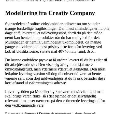
Modellering fra Creativ Company
Størstedelen af online virksomheder udlover nu om stunder
mange forskellige fragtløsninger. Den mest almindelige er nu om
dage at få leveret til et udleveringssted, fordi du på den måde
nemt kan hente dine produkter når du har mulighed for det.
Muligheden er nemlig ualmindeligt ukompliceret, og mange
gange endvidere den mest prisbevidste form for levering ved
køb af Udstiksforme, største mål 40×40 mm, rund, 3stk..
Du kunne endvidere prøve at få ordren leveret til dit hus eller til
dit arbejdes adresse. Den viser sig af og til en sjat mere
omkostningsfuld, men ydermere yderst let gængelig. Den mest
letkøbte leveringsversion vil dog til enhver tid være at hente
varerne selv, som dog nødvendiggør at du fysisk befinder dig i
kort afstand af e-forretningens adresse.
Leveringstiden på Modellering kan være ret så vital ifald man
skal bruge varen fluks, så i det øjemed er det selvfølgelig
relevant at man ser nærmere på den estimerede leveringstid for
den vedkommende vare.
En masse e-firmaer i Danmark garanterer 1 dags fragt på