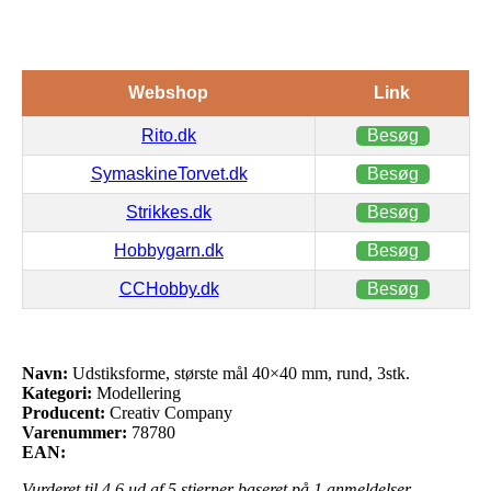
Webshop
Link
Rito.dk
Besøg
SymaskineTorvet.dk
Besøg
Strikkes.dk
Besøg
Hobbygarn.dk
Besøg
CCHobby.dk
Besøg
Navn:
Udstiksforme, største mål 40×40 mm, rund, 3stk.
Kategori:
Modellering
Producent:
Creativ Company
Varenummer:
78780
EAN:
Vurderet til
4.6
ud af 5 stjerner baseret på
1
anmeldelser