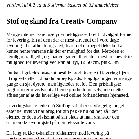
Vurderet til
4.2
ud af 5 stjerner baseret på
32
anmeldelser
Stof og skind fra Creativ Company
Mange internet varehuse yder heldigvis et bredt udvalg af former
for levering. En af dem der er mest anvendt er i vore dage
levering til et afhentningssted, hvor det er meget fleksibelt at
kunne hente varerne når der er mulighed for det. Metoden er
nemlig ultra ligetil, og mange gange tillige den mest prisbevidste
mulighed for levering ved køb af Tyl, B: 50 cm, pink, 5m.
Du kan ligeledes prøve at bestille produkterne til levering hjem
til dig selv eller ud på din arbejdsplads. Fragtløsningen er mange
gange en sjat dyrere, men ligeledes ret let. Den prisbilligste
fragtform er utvivlsomt at hente produkterne selv, men dette
afhænger af at du lever lige ved online forhandlerens hjemsted.
Leveringshastigheden på Stof og skind er selvfølgelig meget
essentiel hvis vi har brug for din pakke nu og her, så i det
øjemed er det utvivlsomt på sin plads at man gransker den
estimerede leveringstid på den relevante vare.
En lang række e-handler reklamerer med levering på
næstkommende hverdag på deres primære varenumre,