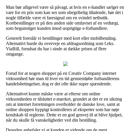
Man bør alligevel være så påvagt, at hvis en e-handler sælger en
vare for en pris som kan ses som ubegribelig tiltalende, bør det i
nogle tilfælde være et faresignal om en svindel netbutik.
Kortbestillinger er på den anden side omfavnet af en vedtægt,
som begunstiger kunden imod uoprigtige e-forhandlere.
Generelt foreslår vi bestillinger med kort eller mobilbetaling.
Alternativt burde du overveje en afdragsordning som f.eks.
ViaBill, forudsat du har i sinde at dække prisen af flere
omgange.
Forud for at nogen shopper på en Creativ Company internet
virksomhed bør man til hver en tid gennemløbe forhandlerens
handelsbetingelser, dog er det ofte ikke super spændende.
Alternativet kunne måske være at efterse om online
virksomheden er tilsluttet e-mærket, grundet at det er en sikring
om at internet forretningen overholder de danske love, samt at
online shoppen hyppigt kontrolleres af eksperter som har nøje
kendskab til reglerne. Dette er en god genvej til at blive hjulpet,
når du skulle få vanskeligheder ved din bestilling.
Desuden anbefaler vi at kunden er vidende om de mest