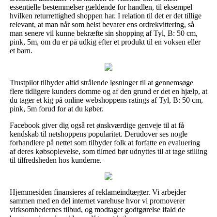
essentielle bestemmelser gældende for handlen, til eksempel
hvilken returrettighed shoppen har. I relation til det er det tillige
relevant, at man når som helst bevarer ens ordrekvittering, så
man senere vil kunne bekræfte sin shopping af Tyl, B: 50 cm,
pink, 5m, om du er på udkig efter et produkt til en voksen eller
et barn.
Trustpilot tilbyder altid strålende løsninger til at gennemsøge
flere tidligere kunders domme og af den grund er det en hjælp, at
du tager et kig på online webshoppens ratings af Tyl, B: 50 cm,
pink, 5m forud for at du køber.
Facebook giver dig også ret ønskværdige genveje til at få
kendskab til netshoppens popularitet. Derudover ses nogle
forhandlere på nettet som tilbyder folk at forfatte en evaluering
af deres købsoplevelse, som tilmed bør udnyttes til at tage stilling
til tilfredsheden hos kunderne.
Hjemmesiden finansieres af reklameindtægter. Vi arbejder
sammen med en del internet varehuse hvor vi promoverer
virksomhedernes tilbud, og modtager godtgørelse ifald de