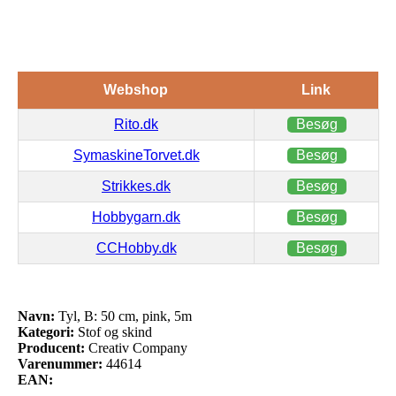
Webshop
Link
Rito.dk
Besøg
SymaskineTorvet.dk
Besøg
Strikkes.dk
Besøg
Hobbygarn.dk
Besøg
CCHobby.dk
Besøg
Navn:
Tyl, B: 50 cm, pink, 5m
Kategori:
Stof og skind
Producent:
Creativ Company
Varenummer:
44614
EAN: