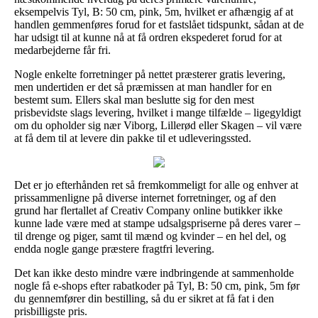
eksempelvis Tyl, B: 50 cm, pink, 5m, hvilket er afhængig af at
handlen gemmenføres forud for et fastslået tidspunkt, sådan at de
har udsigt til at kunne nå at få ordren ekspederet forud for at
medarbejderne får fri.
Nogle enkelte forretninger på nettet præsterer gratis levering,
men undertiden er det så præmissen at man handler for en
bestemt sum. Ellers skal man beslutte sig for den mest
prisbevidste slags levering, hvilket i mange tilfælde – ligegyldigt
om du opholder sig nær Viborg, Lillerød eller Skagen – vil være
at få dem til at levere din pakke til et udleveringssted.
Det er jo efterhånden ret så fremkommeligt for alle og enhver at
prissammenligne på diverse internet forretninger, og af den
grund har flertallet af Creativ Company online butikker ikke
kunne lade være med at stampe udsalgspriserne på deres varer –
til drenge og piger, samt til mænd og kvinder – en hel del, og
endda nogle gange præstere fragtfri levering.
Det kan ikke desto mindre være indbringende at sammenholde
nogle få e-shops efter rabatkoder på Tyl, B: 50 cm, pink, 5m før
du gennemfører din bestilling, så du er sikret at få fat i den
prisbilligste pris.