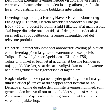
Den mindst kostelige leveringsmetode vil dog altid vise sig at
være selv at hente ordren, men den løsning afhænger af at du
lever i kort afstand af online butikkens arbejdslager.
Leveringstidspunktet på Hus og Have > Have > Blomsterløg >
Frø og løg > Tulipan, Darwin hybrider Apeldoorn s Elite (nr.
E56) > 55 er jo yderst betydningsfuld i tilfælde af at man absolut
skal bruge din ordre om kort tid, så af den grund er det altså
essentielt at vi dobbelttjekker leveringstidspunktet ved det
relevante produkt.
En hel del internet virksomheder annoncerer levering på blot en
enkelt hverdag på en lang række varenumre, eksempelvis
Tulipan, Darwin hybrider Apeldoorn s Elite (nr. E56) –
Tulips…, hvilket er betinget af at du når at bestille forinden et
nøjagtigt klokkeslæt, så at de sandsynligvis kan nå at få varerne
hen til fragtfirmaet før lagerpersonalet tager hjem.
Nogle enkelte butikker på nettet yder gratis fragt, men i mange
tilfælde er det påkrævet at du shopper for et bestemt beløb.
Derudover kunne du gribe den billigste leveringsmulighed, som
gerne – uden hensyn til om man opholder sig tæt på Aarhus,
Aabenraa eller Vojens – er at få fragtfirmaet til at levere dine
varer til en pakkeshop.