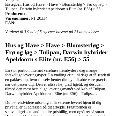
Kategori:
Hus og Have > Have > Blomsterløg > Frø og løg >
Tulipan, Darwin hybrider Apeldoorn s Elite (nr. E56) > 55
Producent:
Varenummer:
PT-20334
EAN:
Vurderet til
3.9
ud af 5 stjerner baseret på
23
anmeldelser
Hus og Have > Have > Blomsterløg >
Frø og løg > Tulipan, Darwin hybrider
Apeldoorn s Elite (nr. E56) > 55
En stor portion internet varehuse frembyder i dag mange
forskellige leveringstyper. En yndling er nu til dags at få sendt til
en pakkeshop, hvor du selv henter din nyindkøbte vare præcis
når det passer dig. Den er altså i høj grad ligetil, og desuden
tilmed den mest betalelige leveringsmanér ved køb af Tulipan,
Darwin hybrider Apeldoorn s Elite (nr. E56) – Tulips….
Du bør endvidere udse dig at få varerne leveret hjem til dig
privat eller til adressen på dit arbejde. Fragtformen er
sædvanligvis en tand mindre prisbillig, men også ret så smart.