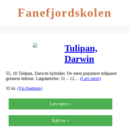
Fanefjordskolen
Tulipan,
Darwin
hybrider
55, 10 Tulipan, Darwin hybrider. De mest populære tulipaner
Apeldoorn s
gennem tiderne. Løgstørrelse: 11 – 12…
(Læs mere)
Elite (nr. E56)
35
kr.
(Vis fragtpris)
– Tulips…
Læs mere »
Køb nu »