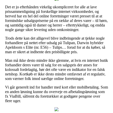
Det er jo efterhånden virkelig ukompliceret for alle at lave
prissammenligning på forskellige internet virksomheder, og
herved har en hel del online forretninger været presset til at at
formindske udsalgspriserne på en række af deres varer – til børn,
og samtidig også til damer og herrer – eftertrykkeligt, og endda
nogle gange sikre levering uden omkostninger.
Trods dette kan det alligevel blive indbringende at tjekke nogle
forhandlere på nettet efter udsalg på Tulipan, Darwin hybrider
Apeldoorn s Elite (nr. E56) – Tulips… forud for at du køber, så
man er sikret at indhente den prisbilligste pris.
Man må ikke desto mindre ikke glemme, at hvis en internet butik
forhandler deres varer til salg for en salgspris der anses for
kolossalt fordelagtig, bør det ofte være en indikator for en falsk
netshop. Kortkøb er ikke desto mindre omfavnet af et regulativ,
som værner folk imod uærlige online forretninger.
Vi går generelt ind for handler med kort eller mobilbetaling. Som
en anden løsning kunne du overveje en afbetalingsløsning som
fx ViaBill, såfremt du foretrækker at godtgøre pengene over
flere uger.