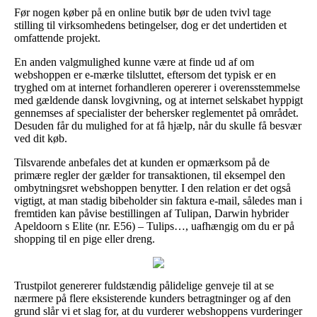
Før nogen køber på en online butik bør de uden tvivl tage
stilling til virksomhedens betingelser, dog er det undertiden et
omfattende projekt.
En anden valgmulighed kunne være at finde ud af om
webshoppen er e-mærke tilsluttet, eftersom det typisk er en
tryghed om at internet forhandleren opererer i overensstemmelse
med gældende dansk lovgivning, og at internet selskabet hyppigt
gennemses af specialister der behersker reglementet på området.
Desuden får du mulighed for at få hjælp, når du skulle få besvær
ved dit køb.
Tilsvarende anbefales det at kunden er opmærksom på de
primære regler der gælder for transaktionen, til eksempel den
ombytningsret webshoppen benytter. I den relation er det også
vigtigt, at man stadig bibeholder sin faktura e-mail, således man i
fremtiden kan påvise bestillingen af Tulipan, Darwin hybrider
Apeldoorn s Elite (nr. E56) – Tulips…, uafhængig om du er på
shopping til en pige eller dreng.
Trustpilot genererer fuldstændig pålidelige genveje til at se
nærmere på flere eksisterende kunders betragtninger og af den
grund slår vi et slag for, at du vurderer webshoppens vurderinger