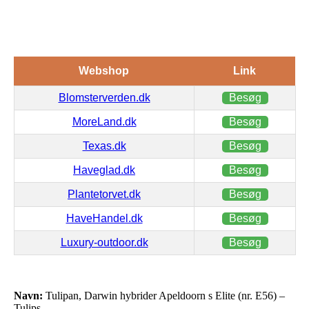
Webshop
Link
Blomsterverden.dk
Besøg
MoreLand.dk
Besøg
Texas.dk
Besøg
Haveglad.dk
Besøg
Plantetorvet.dk
Besøg
HaveHandel.dk
Besøg
Luxury-outdoor.dk
Besøg
Navn:
Tulipan, Darwin hybrider Apeldoorn s Elite (nr. E56) –
Tulips…