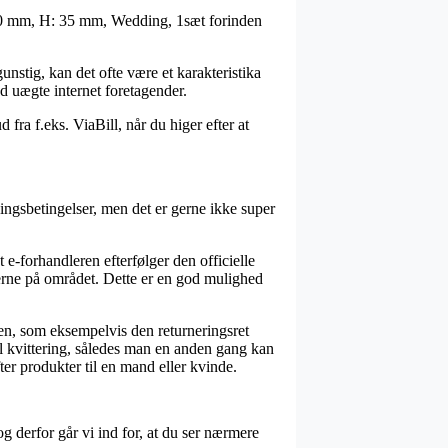
. 30 mm, H: 35 mm, Wedding, 1sæt forinden
unstig, kan det ofte være et karakteristika
d uægte internet foretagender.
 fra f.eks. ViaBill, når du higer efter at
ngsbetingelser, men det er gerne ikke super
e-forhandleren efterfølger den officielle
serne på området. Dette er en god mulighed
dren, som eksempelvis den returneringsret
il kvittering, således man en anden gang kan
r produkter til en mand eller kvinde.
g derfor går vi ind for, at du ser nærmere