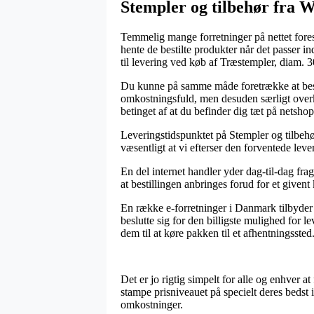
Stempler og tilbehør fra 
Temmelig mange forretninger på nettet fores
hente de bestilte produkter når det passer 
til levering ved køb af Træstempler, diam
Du kunne på samme måde foretrække at bestill
omkostningsfuld, men desuden særligt overk
betinget af at du befinder dig tæt på netsho
Leveringstidspunktet på Stempler og tilbehør
væsentligt at vi efterser den forventede leve
En del internet handler yder dag-til-dag f
at bestillingen anbringes forud for et givent
En række e-forretninger i Danmark tilbyder p
beslutte sig for den billigste mulighed for l
dem til at køre pakken til et afhentningssted
Det er jo rigtig simpelt for alle og enhver at
stampe prisniveauet på specielt deres bedst 
omkostninger.