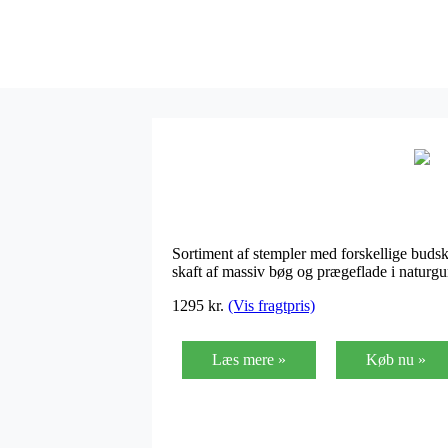
Sortiment af stempler med forskellige budska
skaft af massiv bøg og prægeflade i natur
1295
kr.
(Vis fragtpris)
Læs mere »
Køb nu »