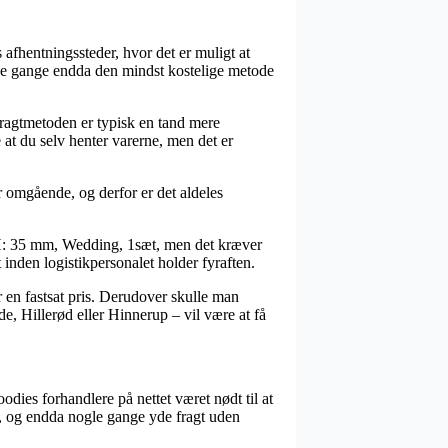
afhentningssteder, hvor det er muligt at
nge gange endda den mindst kostelige metode
 Fragtmetoden er typisk en tand mere
at du selv henter varerne, men det er
r omgående, og derfor er det aldeles
, H: 35 mm, Wedding, 1sæt, men det kræver
t inden logistikpersonalet holder fyraften.
r en fastsat pris. Derudover skulle man
de, Hillerød eller Hinnerup – vil være at få
oodies forhandlere på nettet været nødt til at
nt, og endda nogle gange yde fragt uden