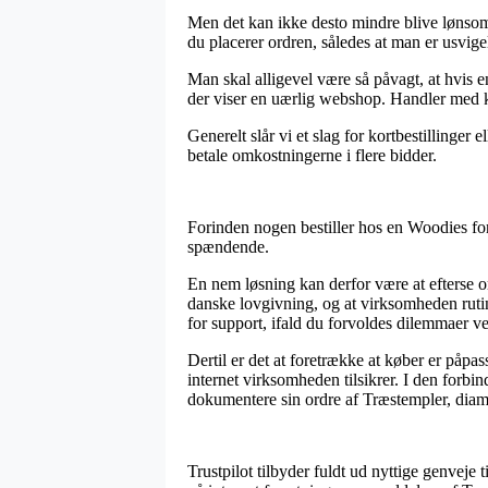
Men det kan ikke desto mindre blive lønsom
du placerer ordren, således at man er usvigeli
Man skal alligevel være så påvagt, at hvis en
der viser en uærlig webshop. Handler med ko
Generelt slår vi et slag for kortbestillinger
betale omkostningerne i flere bidder.
Forinden nogen bestiller hos en Woodies for
spændende.
En nem løsning kan derfor være at efterse o
danske lovgivning, og at virksomheden rutin
for support, ifald du forvoldes dilemmaer ve
Dertil er det at foretrække at køber er påpa
internet virksomheden tilsikrer. I den forbi
dokumentere sin ordre af Træstempler, dia
Trustpilot tilbyder fuldt ud nyttige genveje