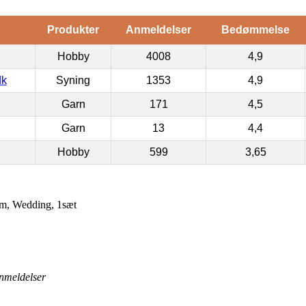
Produkter
Anmeldelser
Bedømmelse
Hobby
4008
4,9
dk
Syning
1353
4,9
Garn
171
4,5
Garn
13
4,4
Hobby
599
3,65
m, Wedding, 1sæt
nmeldelser