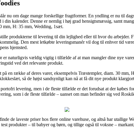
Woodies
lår nu om dage mange forskellige fragtformer. En yndling er nu til dags 
ind i din kalender. Denne er nemlig i høj grad hensigtsmæssig, samt ma
. 30 mm, H: 35 mm, Wedding, 1sæt.
e produkterne til levering til din lejlighed eller til hvor du arbejder.
ommelig. Den mest letkøbte leveringsmanér vil dog til enhver tid være 
ppens hjemsted.
 er naturligvis vældig vigtig i tilfælde af at man mangler dine nye vare
ringstid ved det relevante produkt.
ragt på en række af deres varer, eksempelvis Træstempler, diam. 30 mm
 klokkeslæt, så de højst sandsynligt kan nå at få dit nye produkt klargjor
ortofri levering, men i de fleste tilfælde er det forudsat at der købes fo
evering, som i de fleste tilfælde – uanset om man befinder sig ved Roskil
.
 finde de laveste priser hos flere online varehuse, og altså har utallige W
i test produkter – til babyer og børn, og tillige også til voksne – marka