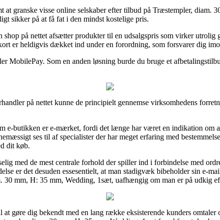
t at granske visse online selskaber efter tilbud på Træstempler, diam
gt sikker på at få fat i den mindst kostelige pris.
 shop på nettet afsætter produkter til en udsalgspris som virker utrolig g
rt er heldigvis dækket ind under en forordning, som forsvarer dig imo
 eller MobilePay. Som en anden løsning burde du bruge et afbetalingstilbud
handler på nettet kunne de principielt gennemse virksomhedens forretni
m e-butikken er e-mærket, fordi det længe har været en indikation om at 
emæssigt ses til af specialister der har meget erfaring med bestemmel
d dit køb.
sselig med de mest centrale forhold der spiller ind i forbindelse med or
ndelse er det desuden essesentielt, at man stadigvæk bibeholder sin e-ma
m. 30 mm, H: 35 mm, Wedding, 1sæt, uafhængig om man er på udkig efte
 til at gøre dig bekendt med en lang række eksisterende kunders omtaler o