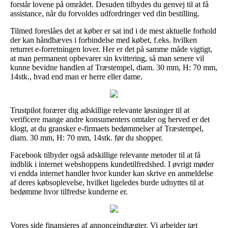
forstår lovene på området. Desuden tilbydes du genvej til at få
assistance, når du forvoldes udfordringer ved din bestilling.
Tilmed foreslåes det at køber er sat ind i de mest aktuelle forhold
der kan håndhæves i forbindelse med købet, f.eks. hvilken
returret e-forretningen lover. Her er det på samme måde vigtigt,
at man permanent opbevarer sin kvittering, så man senere vil
kunne bevidne handlen af Træstempel, diam. 30 mm, H: 70 mm,
14stk., hvad end man er herre eller dame.
Trustpilot forærer dig adskillige relevante løsninger til at
verificere mange andre konsumenters omtaler og herved er det
klogt, at du gransker e-firmaets bedømmelser af Træstempel,
diam. 30 mm, H: 70 mm, 14stk. før du shopper.
Facebook tilbyder også adskillige relevante metoder til at få
indblik i internet webshoppens kundetilfredshed. I øvrigt møder
vi endda internet handler hvor kunder kan skrive en anmeldelse
af deres købsoplevelse, hvilket ligeledes burde udnyttes til at
bedømme hvor tilfredse kunderne er.
Vores side finansieres af annonceindtægter. Vi arbejder tæt