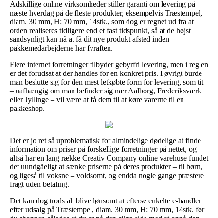
Adskillige online virksomheder stiller garanti om levering på
næste hverdag på de fleste produkter, eksempelvis Træstempel,
diam. 30 mm, H: 70 mm, 14stk., som dog er regnet ud fra at
orden realiseres tidligere end et fast tidspunkt, så at de højst
sandsynligt kan nå at få dit nye produkt afsted inden
pakkemedarbejderne har fyraften.
Flere internet forretninger tilbyder gebyrfri levering, men i reglen
er det forudsat at der handles for en konkret pris. I øvrigt burde
man beslutte sig for den mest letkøbte form for levering, som tit
– uafhængig om man befinder sig nær Aalborg, Frederiksværk
eller Jyllinge – vil være at få dem til at køre varerne til en
pakkeshop.
Det er jo ret så uproblematisk for almindelige dødelige at finde
information om priser på forskellige forretninger på nettet, og
altså har en lang række Creativ Company online varehuse fundet
det uundgåeligt at sænke priserne på deres produkter – til børn,
og ligeså til voksne – voldsomt, og endda nogle gange præstere
fragt uden betaling.
Det kan dog trods alt blive lønsomt at efterse enkelte e-handler
efter udsalg på Træstempel, diam. 30 mm, H: 70 mm, 14stk. før