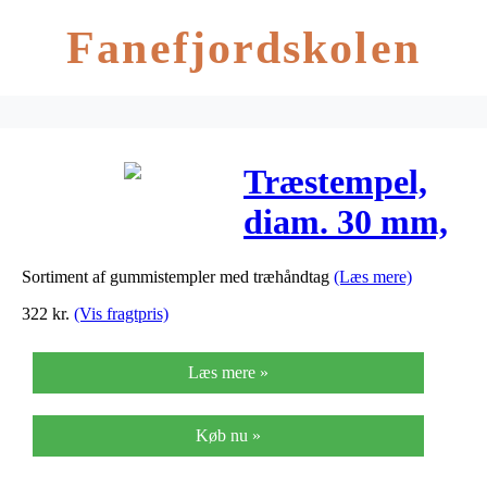
Fanefjordskolen
Træstempel,
diam. 30 mm,
H: 70 mm,
Sortiment af gummistempler med træhåndtag
(Læs mere)
14stk.
322
kr.
(Vis fragtpris)
Læs mere »
Køb nu »