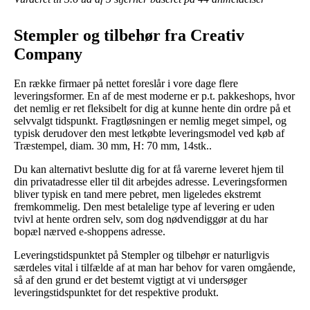
Stempler og tilbehør fra Creativ
Company
En række firmaer på nettet foreslår i vore dage flere
leveringsformer. En af de mest moderne er p.t. pakkeshops, hvor
det nemlig er ret fleksibelt for dig at kunne hente din ordre på et
selvvalgt tidspunkt. Fragtløsningen er nemlig meget simpel, og
typisk derudover den mest letkøbte leveringsmodel ved køb af
Træstempel, diam. 30 mm, H: 70 mm, 14stk..
Du kan alternativt beslutte dig for at få varerne leveret hjem til
din privatadresse eller til dit arbejdes adresse. Leveringsformen
bliver typisk en tand mere pebret, men ligeledes ekstremt
fremkommelig. Den mest betalelige type af levering er uden
tvivl at hente ordren selv, som dog nødvendiggør at du har
bopæl nærved e-shoppens adresse.
Leveringstidspunktet på Stempler og tilbehør er naturligvis
særdeles vital i tilfælde af at man har behov for varen omgående,
så af den grund er det bestemt vigtigt at vi undersøger
leveringstidspunktet for det respektive produkt.