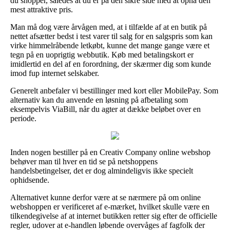
du shopper, således at du er på den sikre side med at opnå den
mest attraktive pris.
Man må dog være årvågen med, at i tilfælde af at en butik på
nettet afsætter bedst i test varer til salg for en salgspris som kan
virke himmelråbende letkøbt, kunne det mange gange være et
tegn på en uoprigtig webbutik. Køb med betalingskort er
imidlertid en del af en forordning, der skærmer dig som kunde
imod fup internet selskaber.
Generelt anbefaler vi bestillinger med kort eller MobilePay. Som
alternativ kan du anvende en løsning på afbetaling som
eksempelvis ViaBill, når du agter at dække beløbet over en
periode.
Inden nogen bestiller på en Creativ Company online webshop
behøver man til hver en tid se på netshoppens
handelsbetingelser, det er dog almindeligvis ikke specielt
ophidsende.
Alternativet kunne derfor være at se nærmere på om online
webshoppen er verificeret af e-mærket, hvilket skulle være en
tilkendegivelse af at internet butikken retter sig efter de officielle
regler, udover at e-handlen løbende overvåges af fagfolk der