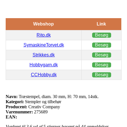
Webshop
Link
Rito.dk
Besøg
SymaskineTorvet.dk
Besøg
Strikkes.dk
Besøg
Hobbygarn.dk
Besøg
CCHobby.dk
Besøg
Navn:
Træstempel, diam. 30 mm, H: 70 mm, 14stk.
Kategori:
Stempler og tilbehør
Producent:
Creativ Company
Varenummer:
275689
EAN:
Vurderet til
3.6
ud af 5 stjerner baseret på
44
anmeldelser