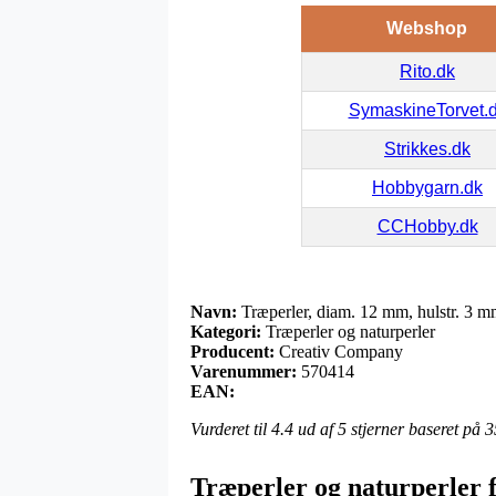
Webshop
Rito.dk
SymaskineTorvet.
Strikkes.dk
Hobbygarn.dk
CCHobby.dk
Navn:
Træperler, diam. 12 mm, hulstr. 3 mm
Kategori:
Træperler og naturperler
Producent:
Creativ Company
Varenummer:
570414
EAN:
Vurderet til
4.4
ud af 5 stjerner baseret på
3
Træperler og naturperler