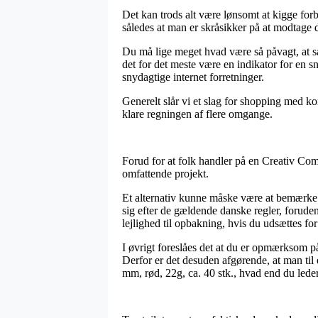
Det kan trods alt være lønsomt at kigge forbi
således at man er skråsikker på at modtage d
Du må lige meget hvad være så påvagt, at så
det for det meste være en indikator for en 
snydagtige internet forretninger.
Generelt slår vi et slag for shopping med ko
klare regningen af flere omgange.
Forud for at folk handler på en Creativ Com
omfattende projekt.
Et alternativ kunne måske være at bemærke h
sig efter de gældende danske regler, foruden
lejlighed til opbakning, hvis du udsættes for
I øvrigt foreslåes det at du er opmærksom på
Derfor er det desuden afgørende, at man til 
mm, rød, 22g, ca. 40 stk., hvad end du leder