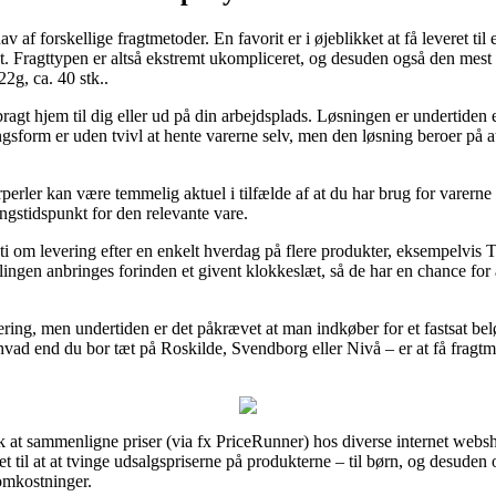
av af forskellige fragtmetoder. En favorit er i øjeblikket at få leveret ti
det. Fragttypen er altså ekstremt ukompliceret, og desuden også den mest
2g, ca. 40 stk..
ragt hjem til dig eller ud på din arbejdsplads. Løsningen er undertiden
ngsform er uden tvivl at hente varerne selv, men den løsning beroer på at
rler kan være temmelig aktuel i tilfælde af at du har brug for varerne ø
ringstidspunkt for den relevante vare.
ranti om levering efter en enkelt hverdag på flere produkter, eksempelvis
llingen anbringes forinden et givent klokkeslæt, så de har en chance for 
evering, men undertiden er det påkrævet at man indkøber for et fastsat 
 hvad end du bor tæt på Roskilde, Svendborg eller Nivå – er at få fragtma
lk at sammenligne priser (via fx PriceRunner) hos diverse internet webs
 til at at tvinge udsalgspriserne på produkterne – til børn, og desuden o
omkostninger.