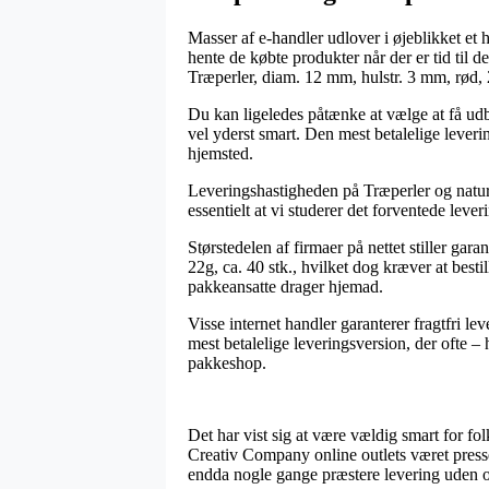
Masser af e-handler udlover i øjeblikket et h
hente de købte produkter når der er tid til 
Træperler, diam. 12 mm, hulstr. 3 mm, rød, 2
Du kan ligeledes påtænke at vælge at få udb
vel yderst smart. Den mest betalelige leveri
hjemsted.
Leveringshastigheden på Træperler og naturpe
essentielt at vi studerer det forventede leve
Størstedelen af firmaer på nettet stiller ga
22g, ca. 40 stk., hvilket dog kræver at besti
pakkeansatte drager hjemad.
Visse internet handler garanterer fragtfri l
mest betalelige leveringsversion, der ofte –
pakkeshop.
Det har vist sig at være vældig smart for fo
Creativ Company online outlets været presset
endda nogle gange præstere levering uden 