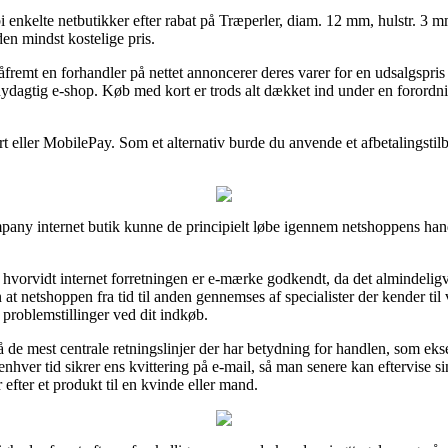
 enkelte netbutikker efter rabat på Træperler, diam. 12 mm, hulstr. 3 mm,
en mindst kostelige pris.
fremt en forhandler på nettet annoncerer deres varer for en udsalgspris
snydagtig e-shop. Køb med kort er trods alt dækket ind under en forord
rt eller MobilePay. Som et alternativ burde du anvende et afbetalingstilb
pany internet butik kunne de principielt løbe igennem netshoppens hand
vorvidt internet forretningen er e-mærke godkendt, da det almindeligvi
 at netshoppen fra tid til anden gennemses af specialister der kender t
 problemstillinger ved dit indkøb.
 de mest centrale retningslinjer der har betydning for handlen, som eks
enhver tid sikrer ens kvittering på e-mail, så man senere kan eftervise s
 efter et produkt til en kvinde eller mand.