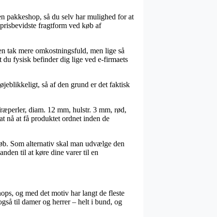
l en pakkeshop, så du selv har mulighed for at
 prisbevidste fragtform ved køb af
 en tak mere omkostningsfuld, men lige så
 du fysisk befinder dig lige ved e-firmaets
jeblikkeligt, så af den grund er det faktisk
 Træperler, diam. 12 mm, hulstr. 3 mm, rød,
at nå at få produktet ordnet inden de
beløb. Som alternativ skal man udvælge den
nden til at køre dine varer til en
hops, og med det motiv har langt de fleste
gså til damer og herrer – helt i bund, og