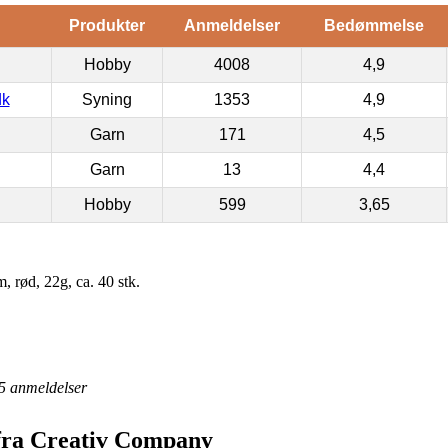
Produkter
Anmeldelser
Bedømmelse
Hobby
4008
4,9
dk
Syning
1353
4,9
Garn
171
4,5
Garn
13
4,4
Hobby
599
3,65
, rød, 22g, ca. 40 stk.
5
anmeldelser
 fra Creativ Company