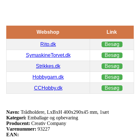
Webshop
Link
Rito.dk
Besøg
SymaskineTorvet.dk
Besøg
Strikkes.dk
Besøg
Hobbygarn.dk
Besøg
CCHobby.dk
Besøg
Navn:
Trådholdere, LxBxH 400x290x45 mm, 1sæt
Kategori:
Emballage og opbevaring
Producent:
Creativ Company
Varenummer:
93227
EAN: