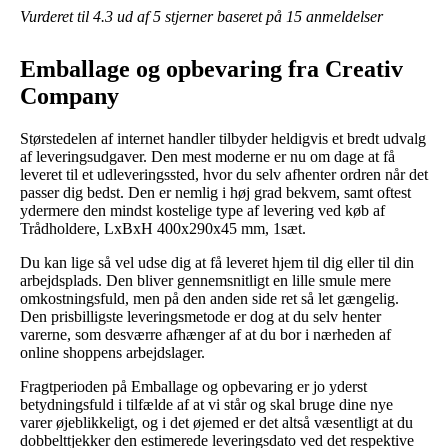
Vurderet til
4.3
ud af 5 stjerner baseret på
15
anmeldelser
Emballage og opbevaring fra Creativ
Company
Størstedelen af internet handler tilbyder heldigvis et bredt udvalg
af leveringsudgaver. Den mest moderne er nu om dage at få
leveret til et udleveringssted, hvor du selv afhenter ordren når det
passer dig bedst. Den er nemlig i høj grad bekvem, samt oftest
ydermere den mindst kostelige type af levering ved køb af
Trådholdere, LxBxH 400x290x45 mm, 1sæt.
Du kan lige så vel udse dig at få leveret hjem til dig eller til din
arbejdsplads. Den bliver gennemsnitligt en lille smule mere
omkostningsfuld, men på den anden side ret så let gængelig.
Den prisbilligste leveringsmetode er dog at du selv henter
varerne, som desværre afhænger af at du bor i nærheden af
online shoppens arbejdslager.
Fragtperioden på Emballage og opbevaring er jo yderst
betydningsfuld i tilfælde af at vi står og skal bruge dine nye
varer øjeblikkeligt, og i det øjemed er det altså væsentligt at du
dobbelttjekker den estimerede leveringsdato ved det respektive