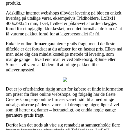
produkt.
Adskillige internet webshops tilbyder levering på blot en enkelt
hverdag på utallige varer, eksempelvis Trådholdere, LxBxH
400x290x45 mm, 1sæt, hvilket er påkrævet at ordren lægges
forud for et nøjagtigt klokkeslæt, med det formål at de kan nå at
få varerne pakket forud for at lagerpersonalet får fri.
Enkelte online firmaer garanterer gratis fragt, men i de fleste
tilfælde er det forudsat at du aftager for en fastsat pris. Ellers må
man udse dig den mindst kostelige metode til levering, som
mange gange – hvad end man er ved Silkeborg, Rønne eller
Struer – vil være at få dem til at bringe pakken til et
udleveringssted.
Det er jo efterhånden rigtig smart for købere at finde information
om priser fra flere online webshops, og følgelig har de fleste
Creativ Company online firmaer været nødt til at nedbringe
udsalgspriserne på deres varer – til drenge og piger, lige så vel
som til herrer og damer – betragteligt, og endda nogle gange
garantere gratis fragt.
Derfor kan det trods alt vise sig rentabelt at sammenholde flere