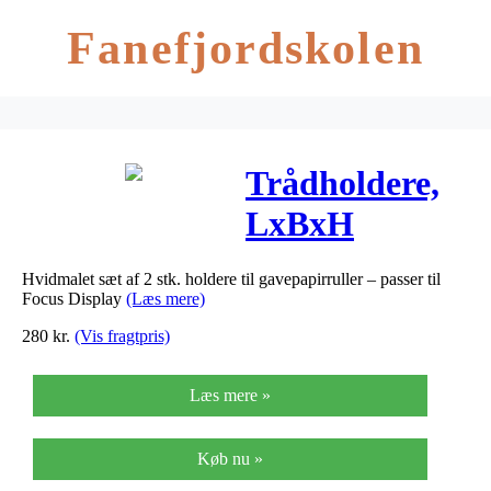
Fanefjordskolen
Trådholdere,
LxBxH
400x290x45
Hvidmalet sæt af 2 stk. holdere til gavepapirruller – passer til
mm, 1sæt
Focus Display
(Læs mere)
280
kr.
(Vis fragtpris)
Læs mere »
Køb nu »