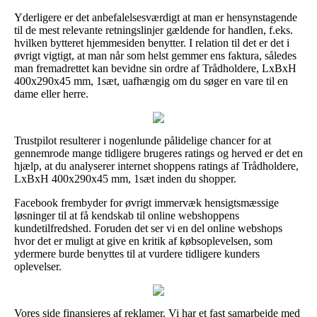
Yderligere er det anbefalelsesværdigt at man er hensynstagende
til de mest relevante retningslinjer gældende for handlen, f.eks.
hvilken bytteret hjemmesiden benytter. I relation til det er det i
øvrigt vigtigt, at man når som helst gemmer ens faktura, således
man fremadrettet kan bevidne sin ordre af Trådholdere, LxBxH
400x290x45 mm, 1sæt, uafhængig om du søger en vare til en
dame eller herre.
Trustpilot resulterer i nogenlunde pålidelige chancer for at
gennemrode mange tidligere brugeres ratings og herved er det en
hjælp, at du analyserer internet shoppens ratings af Trådholdere,
LxBxH 400x290x45 mm, 1sæt inden du shopper.
Facebook frembyder for øvrigt immervæk hensigtsmæssige
løsninger til at få kendskab til online webshoppens
kundetilfredshed. Foruden det ser vi en del online webshops
hvor det er muligt at give en kritik af købsoplevelsen, som
ydermere burde benyttes til at vurdere tidligere kunders
oplevelser.
Vores side finansieres af reklamer. Vi har et fast samarbejde med