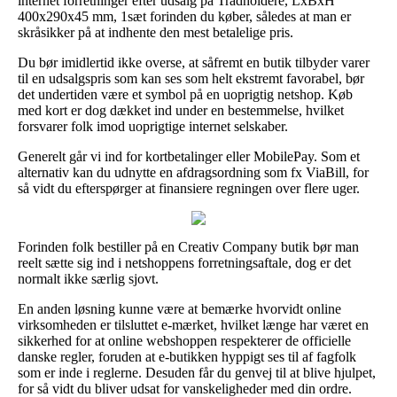
internet forretninger efter udsalg på Trådholdere, LxBxH
400x290x45 mm, 1sæt forinden du køber, således at man er
skråsikker på at indhente den mest betalelige pris.
Du bør imidlertid ikke overse, at såfremt en butik tilbyder varer
til en udsalgspris som kan ses som helt ekstremt favorabel, bør
det undertiden være et symbol på en uoprigtig netshop. Køb
med kort er dog dækket ind under en bestemmelse, hvilket
forsvarer folk imod uoprigtige internet selskaber.
Generelt går vi ind for kortbetalinger eller MobilePay. Som et
alternativ kan du udnytte en afdragsordning som fx ViaBill, for
så vidt du efterspørger at finansiere regningen over flere uger.
Forinden folk bestiller på en Creativ Company butik bør man
reelt sætte sig ind i netshoppens forretningsaftale, dog er det
normalt ikke særlig sjovt.
En anden løsning kunne være at bemærke hvorvidt online
virksomheden er tilsluttet e-mærket, hvilket længe har været en
sikkerhed for at online webshoppen respekterer de officielle
danske regler, foruden at e-butikken hyppigt ses til af fagfolk
som er inde i reglerne. Desuden får du genvej til at blive hjulpet,
for så vidt du bliver udsat for vanskeligheder med din ordre.