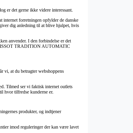
dog er det gerne ikke videre interessant.
t internet forretningen opfylder de danske
iver dig anledning til at blive hjulpet, hvis
ikken anvender. I den forbindelse er det
rdren af TISSOT TRADITION AUTOMATIC
slår vi, at du betragter webshoppens
.
 Tilmed ser vi faktisk internet outlets
l hvor tilfredse kunderne er.
ningernes produkter, og indtjener
rantier imod reguleringer der kan være lavet