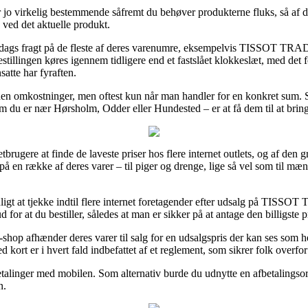
o virkelig bestemmende såfremt du behøver produkterne fluks, så af de
 ved det aktuelle produkt.
er 1 dags fragt på de fleste af deres varenumre, eksempelvis T
ingen køres igennem tidligere end et fastslået klokkeslæt, med det form
satte har fyraften.
uden omkostninger, men oftest kun når man handler for en konkret sum. 
t om du er nær Hørsholm, Odder eller Hundested – er at få dem til at bring
etbrugere at finde de laveste priser hos flere internet outlets, og af den
 på en række af deres varer – til piger og drenge, lige så vel som til m
gavnligt at tjekke indtil flere internet foretagender efter udsalg p
u bestiller, således at man er sikker på at antage den billigste pr
hop afhænder deres varer til salg for en udsalgspris der kan ses som hel
kort er i hvert fald indbefattet af et reglement, som sikrer folk overfor
betalinger med mobilen. Som alternativ burde du udnytte en afbetalings
n.