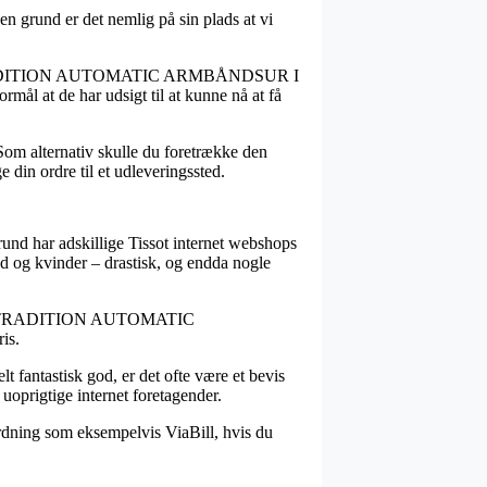
n grund er det nemlig på sin plads at vi
ISSOT TRADITION AUTOMATIC ARMBÅNDSUR I
ål at de har udsigt til at kunne nå at få
Som alternativ skulle du foretrække den
e din ordre til et udleveringssted.
 grund har adskillige Tissot internet webshops
ænd og kvinder – drastisk, og endda nogle
å TISSOT TRADITION AUTOMATIC
is.
t fantastisk god, er det ofte være et bevis
 uoprigtige internet foretagender.
ordning som eksempelvis ViaBill, hvis du