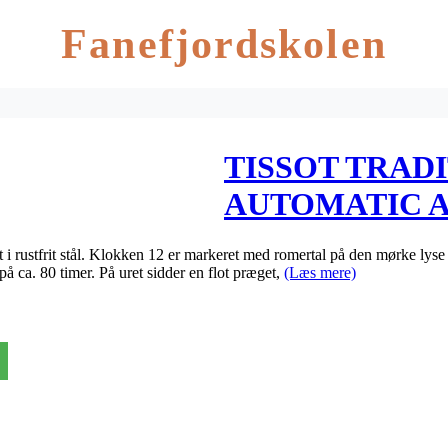
Fanefjordskolen
TISSOT TRAD
AUTOMATIC 
STÅL MED R
 i rustfrit stål. Klokken 12 er markeret med romertal på den mørke lyse sk
å ca. 80 timer. På uret sidder en flot præget,
(Læs mere)