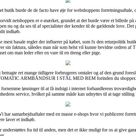
rnet butik burde de de facto have øje for webshoppens forretningsaftale, 
vidt netshoppen er e-mærket, grundet at det burde være et billede på a
en nu og da ses til af specialister der kender til de gældende love. Det g
dit indkøb.
de mest basale regler der influerer på købet, som fx den returpolitik but
bevarer sin faktura, således man når som helst vil kunne bevidne o
an leder efter en vare til en dreng eller pige.
 at betragte ret mange tidligere forbrugeres omtaler og af den grund fore
UTOMATIC ARMBÅNDSUR I STÅL MED REM forinden du shopper
nemme løsninger til at få indsigt i internet forhandlerens troværdighed.
dens service, hvilket på samme måde kan udnyttes til at tage stilling ti
 Vi har samarbejdsaftaler med en masse e-shops hvor vi publicerer forret
ere laver et indkøb.
 understøttes fra tid til anden, men det er ikke muligt for os at give ga
er.