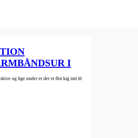
ITION
ARMBÅNDSUR I
EM
ive og lige under er der et flot kig ind til