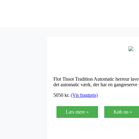
Flot Tissot Tradition Automatic herreur lavet
det automatic værk, der har en gangreserve p
5050
kr.
(Vis fragtpris)
Læs mere »
Køb nu »