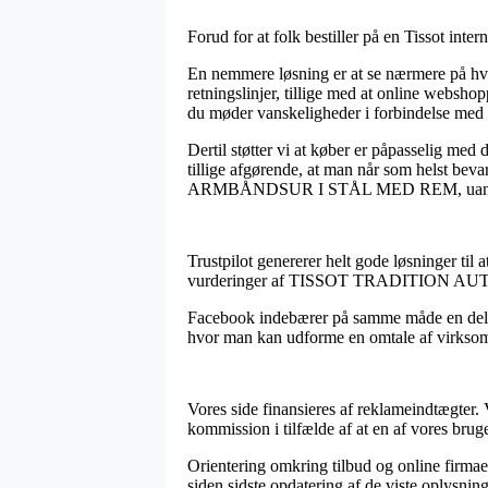
Forud for at folk bestiller på en Tissot inte
En nemmere løsning er at se nærmere på hvor
retningslinjer, tillige med at online webshopp
du møder vanskeligheder i forbindelse med 
Dertil støtter vi at køber er påpasselig med 
tillige afgørende, at man når som helst 
ARMBÅNDSUR I STÅL MED REM, uanset om m
Trustpilot genererer helt gode løsninger til
vurderinger af TISSOT TRADITION A
Facebook indebærer på samme måde en del for
hvor man kan udforme en omtale af virksomhe
Vores side finansieres af reklameindtægter.
kommission i tilfælde af at en af vores brug
Orientering omkring tilbud og online firmaer
siden sidste opdatering af de viste oplysning