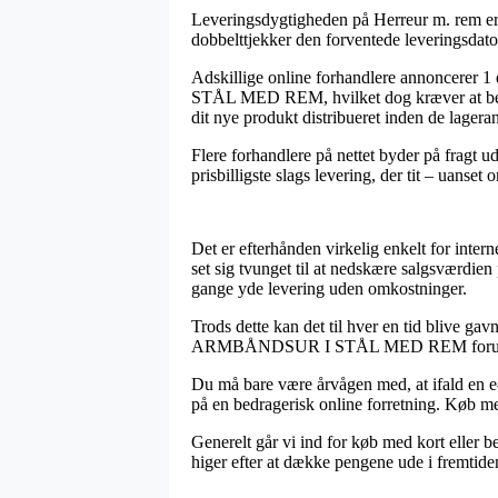
Leveringsdygtigheden på Herreur m. rem er j
dobbelttjekker den forventede leveringsdato
Adskillige online forhandlere annoncer
STÅL MED REM, hvilket dog kræver at bestill
dit nye produkt distribueret inden de lageran
Flere forhandlere på nettet byder på fragt 
prisbilligste slags levering, der tit – uanse
Det er efterhånden virkelig enkelt for intern
set sig tvunget til at nedskære salgsværdien
gange yde levering uden omkostninger.
Trods dette kan det til hver en tid blive 
ARMBÅNDSUR I STÅL MED REM forud for at d
Du må bare være årvågen med, at ifald en e-s
på en bedragerisk online forretning. Køb med 
Generelt går vi ind for køb med kort eller 
higer efter at dække pengene ude i fremtide