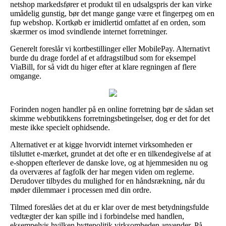
netshop markedsfører et produkt til en udsalgspris der kan virke
umådelig gunstig, bør det mange gange være et fingerpeg om en
fup webshop. Kortkøb er imidlertid omfattet af en orden, som
skærmer os imod svindlende internet forretninger.
Generelt foreslår vi kortbestillinger eller MobilePay. Alternativt
burde du drage fordel af et afdragstilbud som for eksempel
ViaBill, for så vidt du higer efter at klare regningen af flere
omgange.
Forinden nogen handler på en online forretning bør de sådan set
skimme webbutikkens forretningsbetingelser, dog er det for det
meste ikke specielt ophidsende.
Alternativet er at kigge hvorvidt internet virksomheden er
tilsluttet e-mærket, grundet at det ofte er en tilkendegivelse af at
e-shoppen efterlever de danske love, og at hjemmesiden nu og
da overværes af fagfolk der har megen viden om reglerne.
Derudover tilbydes du mulighed for en håndsrækning, når du
møder dilemmaer i processen med din ordre.
Tilmed foreslåes det at du er klar over de mest betydningsfulde
vedtægter der kan spille ind i forbindelse med handlen,
eksempelvis hvilken byttepolitik virksomheden anvender. På