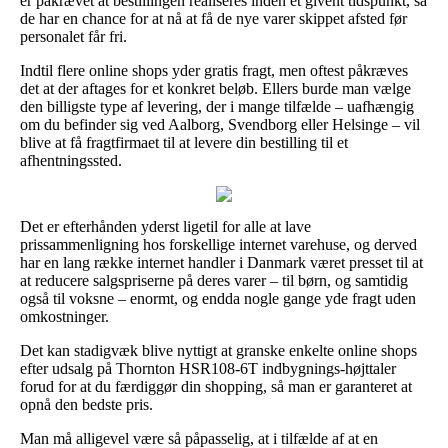
er påkrævet at bestillingen realiseres inden et givent tidspunkt, så
de har en chance for at nå at få de nye varer skippet afsted før
personalet får fri.
Indtil flere online shops yder gratis fragt, men oftest påkræves
det at der aftages for et konkret beløb. Ellers burde man vælge
den billigste type af levering, der i mange tilfælde – uafhængig
om du befinder sig ved Aalborg, Svendborg eller Helsinge – vil
blive at få fragtfirmaet til at levere din bestilling til et
afhentningssted.
Det er efterhånden yderst ligetil for alle at lave
prissammenligning hos forskellige internet varehuse, og derved
har en lang række internet handler i Danmark været presset til at
at reducere salgspriserne på deres varer – til børn, og samtidig
også til voksne – enormt, og endda nogle gange yde fragt uden
omkostninger.
Det kan stadigvæk blive nyttigt at granske enkelte online shops
efter udsalg på Thornton HSR108-6T indbygnings-højttaler
forud for at du færdiggør din shopping, så man er garanteret at
opnå den bedste pris.
Man må alligevel være så påpasselig, at i tilfælde af at en