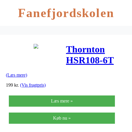
Fanefjordskolen
Thornton
HSR108-6T
indbygnings-
(Læs mere)
højttaler
199
kr.
(Vis fragtpris)
Læs mere »
Køb nu »