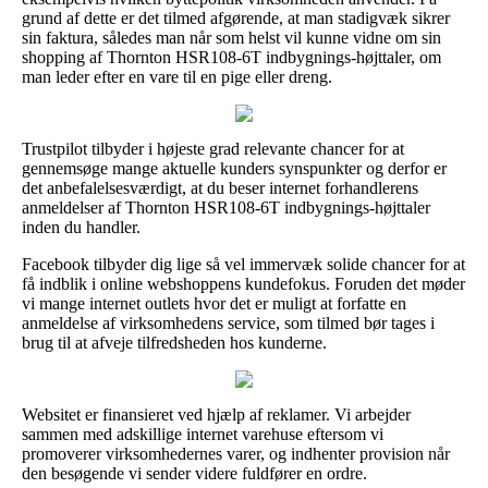
grund af dette er det tilmed afgørende, at man stadigvæk sikrer
sin faktura, således man når som helst vil kunne vidne om sin
shopping af Thornton HSR108-6T indbygnings-højttaler, om
man leder efter en vare til en pige eller dreng.
Trustpilot tilbyder i højeste grad relevante chancer for at
gennemsøge mange aktuelle kunders synspunkter og derfor er
det anbefalelsesværdigt, at du beser internet forhandlerens
anmeldelser af Thornton HSR108-6T indbygnings-højttaler
inden du handler.
Facebook tilbyder dig lige så vel immervæk solide chancer for at
få indblik i online webshoppens kundefokus. Foruden det møder
vi mange internet outlets hvor det er muligt at forfatte en
anmeldelse af virksomhedens service, som tilmed bør tages i
brug til at afveje tilfredsheden hos kunderne.
Websitet er finansieret ved hjælp af reklamer. Vi arbejder
sammen med adskillige internet varehuse eftersom vi
promoverer virksomhedernes varer, og indhenter provision når
den besøgende vi sender videre fuldfører en ordre.