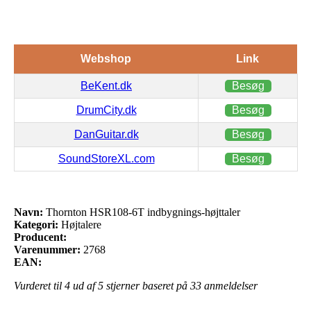
Webshop
Link
BeKent.dk
Besøg
DrumCity.dk
Besøg
DanGuitar.dk
Besøg
SoundStoreXL.com
Besøg
Navn:
Thornton HSR108-6T indbygnings-højttaler
Kategori:
Højtalere
Producent:
Varenummer:
2768
EAN:
Vurderet til
4
ud af 5 stjerner baseret på
33
anmeldelser