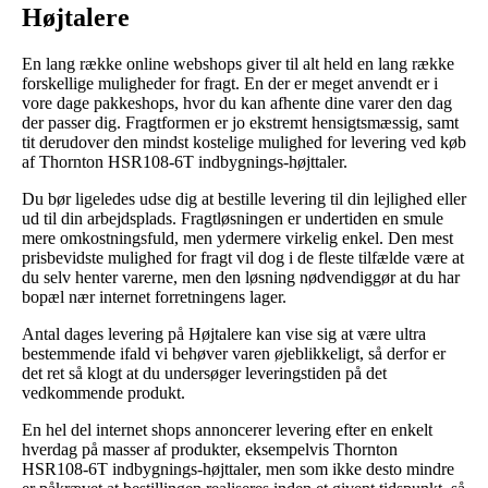
Højtalere
En lang række online webshops giver til alt held en lang række
forskellige muligheder for fragt. En der er meget anvendt er i
vore dage pakkeshops, hvor du kan afhente dine varer den dag
der passer dig. Fragtformen er jo ekstremt hensigtsmæssig, samt
tit derudover den mindst kostelige mulighed for levering ved køb
af Thornton HSR108-6T indbygnings-højttaler.
Du bør ligeledes udse dig at bestille levering til din lejlighed eller
ud til din arbejdsplads. Fragtløsningen er undertiden en smule
mere omkostningsfuld, men ydermere virkelig enkel. Den mest
prisbevidste mulighed for fragt vil dog i de fleste tilfælde være at
du selv henter varerne, men den løsning nødvendiggør at du har
bopæl nær internet forretningens lager.
Antal dages levering på Højtalere kan vise sig at være ultra
bestemmende ifald vi behøver varen øjeblikkeligt, så derfor er
det ret så klogt at du undersøger leveringstiden på det
vedkommende produkt.
En hel del internet shops annoncerer levering efter en enkelt
hverdag på masser af produkter, eksempelvis Thornton
HSR108-6T indbygnings-højttaler, men som ikke desto mindre