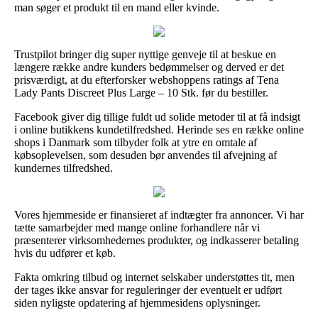
man søger et produkt til en mand eller kvinde.
Trustpilot bringer dig super nyttige genveje til at beskue en
længere række andre kunders bedømmelser og derved er det
prisværdigt, at du efterforsker webshoppens ratings af Tena
Lady Pants Discreet Plus Large – 10 Stk. før du bestiller.
Facebook giver dig tillige fuldt ud solide metoder til at få indsigt
i online butikkens kundetilfredshed. Herinde ses en række online
shops i Danmark som tilbyder folk at ytre en omtale af
købsoplevelsen, som desuden bør anvendes til afvejning af
kundernes tilfredshed.
Vores hjemmeside er finansieret af indtægter fra annoncer. Vi har
tætte samarbejder med mange online forhandlere når vi
præsenterer virksomhedernes produkter, og indkasserer betaling
hvis du udfører et køb.
Fakta omkring tilbud og internet selskaber understøttes tit, men
der tages ikke ansvar for reguleringer der eventuelt er udført
siden nyligste opdatering af hjemmesidens oplysninger.