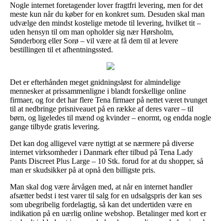
Nogle internet foretagender lover fragtfri levering, men for det
meste kun når du køber for en konkret sum. Desuden skal man
udvælge den mindst kostelige metode til levering, hvilket tit –
uden hensyn til om man opholder sig nær Hørsholm,
Sønderborg eller Sorø – vil være at få dem til at levere
bestillingen til et afhentningssted.
Det er efterhånden meget gnidningsløst for almindelige
mennesker at prissammenligne i blandt forskellige online
firmaer, og for det har flere Tena firmaer på nettet været tvunget
til at nedbringe prisniveauet på en række af deres varer – til
børn, og ligeledes til mænd og kvinder – enormt, og endda nogle
gange tilbyde gratis levering.
Det kan dog alligevel være nyttigt at se nærmere på diverse
internet virksomheder i Danmark efter tilbud på Tena Lady
Pants Discreet Plus Large – 10 Stk. forud for at du shopper, så
man er skudsikker på at opnå den billigste pris.
Man skal dog være årvågen med, at når en internet handler
afsætter bedst i test varer til salg for en udsalgspris der kan ses
som ubegribelig fordelagtig, så kan det undertiden være en
indikation på en uærlig online webshop. Betalinger med kort er