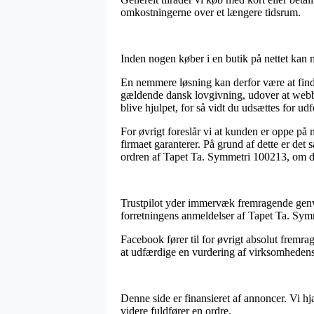
omkostningerne over et længere tidsrum.
Inden nogen køber i en butik på nettet kan m
En nemmere løsning kan derfor være at finde
gældende dansk lovgivning, udover at webbuti
blive hjulpet, for så vidt du udsættes for ud
For øvrigt foreslår vi at kunden er oppe på 
firmaet garanterer. På grund af dette er de
ordren af Tapet Ta. Symmetri 100213, om du s
Trustpilot yder immervæk fremragende genvej
forretningens anmeldelser af Tapet Ta. Sym
Facebook fører til for øvrigt absolut fremrag
at udfærdige en vurdering af virksomhedens s
Denne side er finansieret af annoncer. Vi hj
videre fuldfører en ordre.