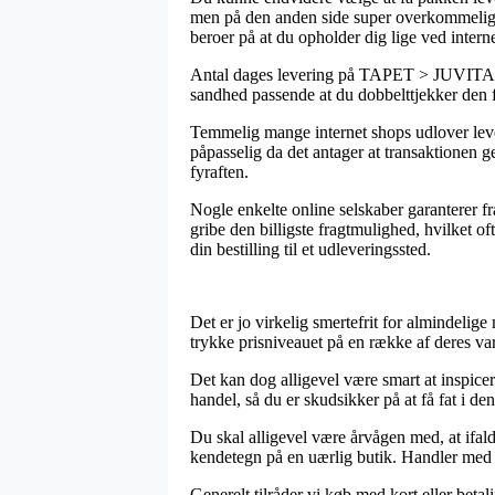
men på den anden side super overkommelig. D
beroer på at du opholder dig lige ved interne
Antal dages levering på TAPET > JUVITA T
sandhed passende at du dobbelttjekker den f
Temmelig mange internet shops udlover le
påpasselig da det antager at transaktionen ge
fyraften.
Nogle enkelte online selskaber garanterer f
gribe den billigste fragtmulighed, hvilket o
din bestilling til et udleveringssted.
Det er jo virkelig smertefrit for almindelige
trykke prisniveauet på en række af deres var
Det kan dog alligevel være smart at inspice
handel, så du er skudsikker på at få fat i den
Du skal alligevel være årvågen med, at ifald
kendetegn på en uærlig butik. Handler med k
Generelt tilråder vi køb med kort eller betal