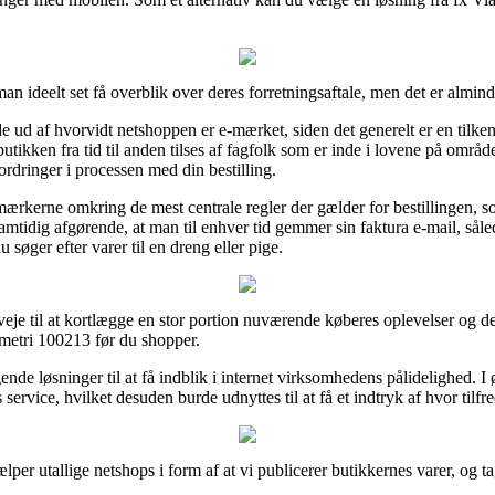
an ideelt set få overblik over deres forretningsaftale, men det er almind
 ud af hvorvidt netshoppen er e-mærket, siden det generelt er en tilken
kken fra tid til anden tilses af fagfolk som er inde i lovene på område
fordringer i processen med din bestilling.
mærkerne omkring de mest centrale regler der gælder for bestillingen, s
t samtidig afgørende, at man til enhver tid gemmer sin faktura e-mail, 
øger efter varer til en dreng eller pige.
e til at kortlægge en stor portion nuværende køberes oplevelser og derf
metri 100213 før du shopper.
ende løsninger til at få indblik i internet virksomhedens pålidelighed. I
ervice, hvilket desuden burde udnyttes til at få et indtryk af hvor tilfr
ælper utallige netshops i form af at vi publicerer butikkernes varer, og 