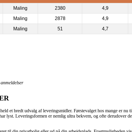
Maling
2380
4,9
Maling
2878
4,9
Maling
51
4,7
anmeldelser
TER
lt held et bredt udvalg af leveringsmidler. Førstevalget hos mange er nu ti
u har lyst. Leveringsformen er nemlig ultra bekvem, og ofte derudover de
et til din privatbolig eller ud på din arbejdsplads. Fragtmuligheden vis