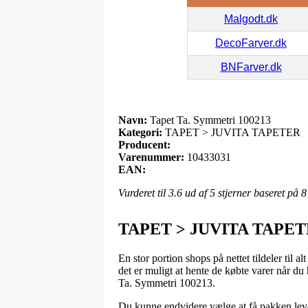
Malgodt.dk
DecoFarver.dk
BNFarver.dk
Navn:
Tapet Ta. Symmetri 100213
Kategori:
TAPET > JUVITA TAPETER
Producent:
Varenummer:
10433031
EAN:
Vurderet til
3.6
ud af 5 stjerner baseret på
8
TAPET > JUVITA TAPE
En stor portion shops på nettet tildeler til a
det er muligt at hente de købte varer når d
Ta. Symmetri 100213.
Du kunne endvidere vælge at få pakken lever