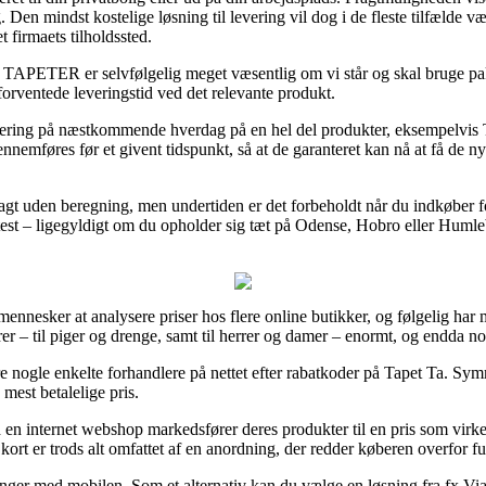
en mindst kostelige løsning til levering vil dog i de fleste tilfælde væ
t firmaets tilholdssted.
APETER er selvfølgelig meget væsentlig om vi står og skal bruge pak
orventede leveringstid ved det relevante produkt.
vering på næstkommende hverdag på en hel del produkter, eksempelvis
nnemføres før et givent tidspunkt, så at de garanteret kan nå at få de ny
ragt uden beregning, men undertiden er det forbeholdt når du indkøber f
ftest – ligegyldigt om du opholder sig tæt på Odense, Hobro eller Humlebæ
 mennesker at analysere priser hos flere online butikker, og følgelig har m
er – til piger og drenge, samt til herrer og damer – enormt, og endda n
re nogle enkelte forhandlere på nettet efter rabatkoder på Tapet Ta. S
 mest betalelige pris.
 en internet webshop markedsfører deres produkter til en pris som virke
ort er trods alt omfattet af en anordning, der redder køberen overfor f
inger med mobilen. Som et alternativ kan du vælge en løsning fra fx ViaBi