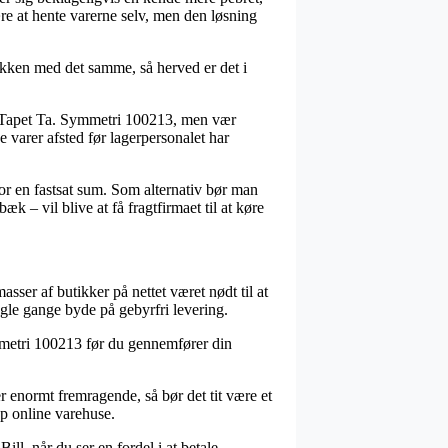
re at hente varerne selv, men den løsning
ken med det samme, så herved er det i
 Tapet Ta. Symmetri 100213, men vær
e varer afsted før lagerpersonalet har
or en fastsat sum. Som alternativ bør man
k – vil blive at få fragtfirmaet til at køre
asser af butikker på nettet været nødt til at
ogle gange byde på gebyrfri levering.
ymmetri 100213 før du gennemfører din
r enormt fremragende, så bør det tit være et
up online varehuse.
ll, når du ser en fordel i at betale