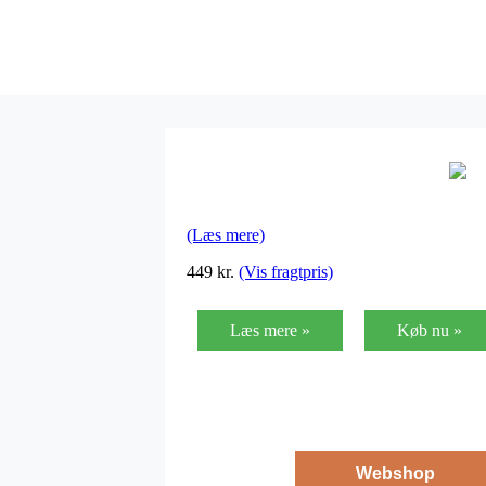
(Læs mere)
449
kr.
(Vis fragtpris)
Læs mere »
Køb nu »
Webshop