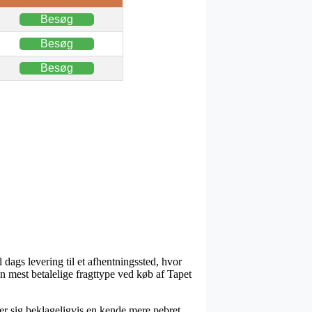
Besøg
Besøg
Besøg
l dags levering til et afhentningssted, hvor
n mest betalelige fragttype ved køb af Tapet
er sig beklageligvis en kende mere pebret,