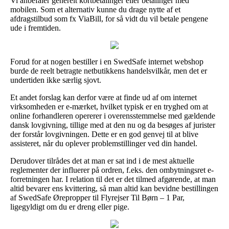
Vi anbefaler generelt kortbetalinger eller betalinger med
mobilen. Som et alternativ kunne du drage nytte af et
afdragstilbud som fx ViaBill, for så vidt du vil betale pengene
ude i fremtiden.
Forud for at nogen bestiller i en SwedSafe internet webshop
burde de reelt betragte netbutikkens handelsvilkår, men det er
undertiden ikke særlig sjovt.
Et andet forslag kan derfor være at finde ud af om internet
virksomheden er e-mærket, hvilket typisk er en tryghed om at
online forhandleren opererer i overensstemmelse med gældende
dansk lovgivning, tillige med at den nu og da besøges af jurister
der forstår lovgivningen. Dette er en god genvej til at blive
assisteret, når du oplever problemstillinger ved din handel.
Derudover tilrådes det at man er sat ind i de mest aktuelle
reglementer der influerer på ordren, f.eks. den ombytningsret e-
forretningen har. I relation til det er det tilmed afgørende, at man
altid bevarer ens kvittering, så man altid kan bevidne bestillingen
af SwedSafe Ørepropper til Flyrejser Til Børn – 1 Par,
ligegyldigt om du er dreng eller pige.