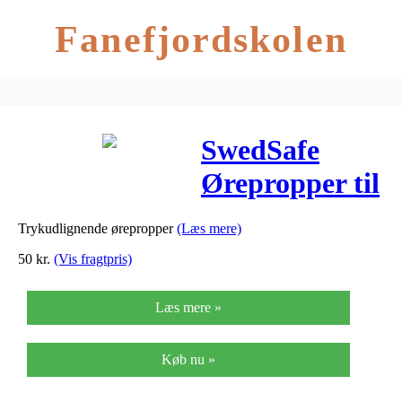
Fanefjordskolen
SwedSafe
Ørepropper til
Flyrejser Til
Trykudlignende ørepropper
(Læs mere)
Børn – 1 Par
50
kr.
(Vis fragtpris)
Læs mere »
Køb nu »