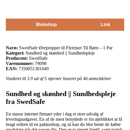
Webshop
Link
Navn:
SwedSafe Ørepropper til Flyrejser Til Børn – 1 Par
Kategori:
Sundhed og skønhed || Sundhedspleje
Producent:
SwedSafe
Varenummer:
79098
EAN:
7350051301049
Vurderet til
3.9
ud af 5 stjerner baseret på
46
anmeldelser
Sundhed og skønhed || Sundhedspleje
fra SwedSafe
En masse internet firmaer yder i dag et stort udvalg af
leveringsudgaver. En af de mest benyttede er for øjeblikket at få
bragt ordren til en pakkeshop, og så kan du blot hente de købte
produkter når det passer dig. Den er jo meget ligetil, samt typisk