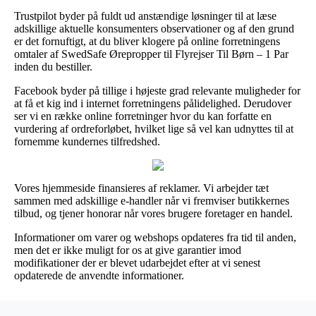
Trustpilot byder på fuldt ud anstændige løsninger til at læse
adskillige aktuelle konsumenters observationer og af den grund
er det fornuftigt, at du bliver klogere på online forretningens
omtaler af SwedSafe Ørepropper til Flyrejser Til Børn – 1 Par
inden du bestiller.
Facebook byder på tillige i højeste grad relevante muligheder for
at få et kig ind i internet forretningens pålidelighed. Derudover
ser vi en række online forretninger hvor du kan forfatte en
vurdering af ordreforløbet, hvilket lige så vel kan udnyttes til at
fornemme kundernes tilfredshed.
Vores hjemmeside finansieres af reklamer. Vi arbejder tæt
sammen med adskillige e-handler når vi fremviser butikkernes
tilbud, og tjener honorar når vores brugere foretager en handel.
Informationer om varer og webshops opdateres fra tid til anden,
men det er ikke muligt for os at give garantier imod
modifikationer der er blevet udarbejdet efter at vi senest
opdaterede de anvendte informationer.