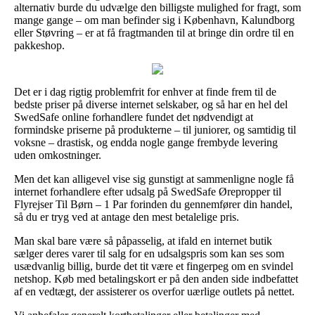
alternativ burde du udvælge den billigste mulighed for fragt, som
mange gange – om man befinder sig i København, Kalundborg
eller Støvring – er at få fragtmanden til at bringe din ordre til en
pakkeshop.
Det er i dag rigtig problemfrit for enhver at finde frem til de
bedste priser på diverse internet selskaber, og så har en hel del
SwedSafe online forhandlere fundet det nødvendigt at
formindske priserne på produkterne – til juniorer, og samtidig til
voksne – drastisk, og endda nogle gange frembyde levering
uden omkostninger.
Men det kan alligevel vise sig gunstigt at sammenligne nogle få
internet forhandlere efter udsalg på SwedSafe Ørepropper til
Flyrejser Til Børn – 1 Par forinden du gennemfører din handel,
så du er tryg ved at antage den mest betalelige pris.
Man skal bare være så påpasselig, at ifald en internet butik
sælger deres varer til salg for en udsalgspris som kan ses som
usædvanlig billig, burde det tit være et fingerpeg om en svindel
netshop. Køb med betalingskort er på den anden side indbefattet
af en vedtægt, der assisterer os overfor uærlige outlets på nettet.