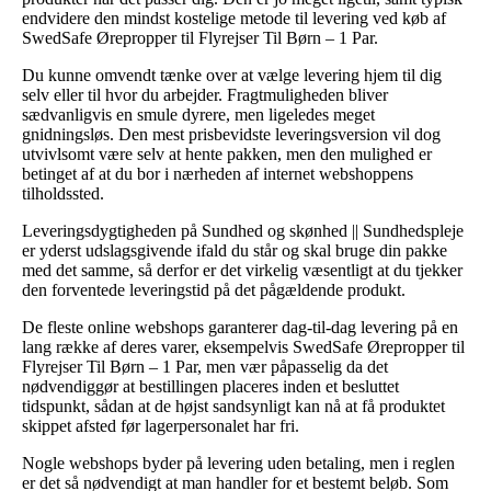
endvidere den mindst kostelige metode til levering ved køb af
SwedSafe Ørepropper til Flyrejser Til Børn – 1 Par.
Du kunne omvendt tænke over at vælge levering hjem til dig
selv eller til hvor du arbejder. Fragtmuligheden bliver
sædvanligvis en smule dyrere, men ligeledes meget
gnidningsløs. Den mest prisbevidste leveringsversion vil dog
utvivlsomt være selv at hente pakken, men den mulighed er
betinget af at du bor i nærheden af internet webshoppens
tilholdssted.
Leveringsdygtigheden på Sundhed og skønhed || Sundhedspleje
er yderst udslagsgivende ifald du står og skal bruge din pakke
med det samme, så derfor er det virkelig væsentligt at du tjekker
den forventede leveringstid på det pågældende produkt.
De fleste online webshops garanterer dag-til-dag levering på en
lang række af deres varer, eksempelvis SwedSafe Ørepropper til
Flyrejser Til Børn – 1 Par, men vær påpasselig da det
nødvendiggør at bestillingen placeres inden et besluttet
tidspunkt, sådan at de højst sandsynligt kan nå at få produktet
skippet afsted før lagerpersonalet har fri.
Nogle webshops byder på levering uden betaling, men i reglen
er det så nødvendigt at man handler for et bestemt beløb. Som