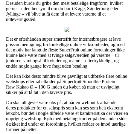
Desuden burde du gribe den mest betalelige fragtform, hvilket
gerne – uden hensyn til om du bor i Køge, Sønderborg eller
Jyllinge – vil blive at få dem til at levere varerne til et
udleveringssted.
Det er efterhånden super smertefrit for internetbrugere at lave
prissammenligning fra forskellige online virksomheder, og med
det motiv har langt de fleste SuperFruit online forretninger ikke
kunne lade være med at tvinge salgsværdien på varerne – til
juniorer, samt også til kvinder og mænd – eftertrykkeligt, og
endda nogle gange love fragt uden betaling.
Det kan ikke desto mindre blive gavnligt at udforske flere online
webshops efter rabatkoder på Superfruit Smoothie Protein –
Raw Kakao Ø – 100 G inden du køber, så man er usvigeligt
sikker på at få fat i den laveste pris.
Du skal alligevel være obs på, at når en webbutik afhænder
deres produkter for en salgspris som kan ses som helt ekstremt
letkøbt, bør det i nogle tilfælde være et karakteristika der viser en
uoprigtig webshop. Køb med betalingskort er på den anden side
dækket ind under en forordning, hvilket redder os imod uærlige
firmaer på nettet.