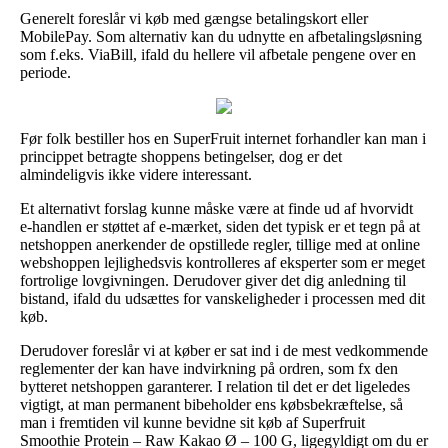
Generelt foreslår vi køb med gængse betalingskort eller
MobilePay. Som alternativ kan du udnytte en afbetalingsløsning
som f.eks. ViaBill, ifald du hellere vil afbetale pengene over en
periode.
Før folk bestiller hos en SuperFruit internet forhandler kan man i
princippet betragte shoppens betingelser, dog er det
almindeligvis ikke videre interessant.
Et alternativt forslag kunne måske være at finde ud af hvorvidt
e-handlen er støttet af e-mærket, siden det typisk er et tegn på at
netshoppen anerkender de opstillede regler, tillige med at online
webshoppen lejlighedsvis kontrolleres af eksperter som er meget
fortrolige lovgivningen. Derudover giver det dig anledning til
bistand, ifald du udsættes for vanskeligheder i processen med dit
køb.
Derudover foreslår vi at køber er sat ind i de mest vedkommende
reglementer der kan have indvirkning på ordren, som fx den
bytteret netshoppen garanterer. I relation til det er det ligeledes
vigtigt, at man permanent bibeholder ens købsbekræftelse, så
man i fremtiden vil kunne bevidne sit køb af Superfruit
Smoothie Protein – Raw Kakao Ø – 100 G, ligegyldigt om du er