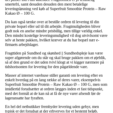
smertefri, samt desuden desuden den mest betalelige
leveringsløsning ved køb af Superfruit Smoothie Protein – Raw
Kakao Ø – 100 G.
Du kan også tænke over at bestille ordren til levering til din
private bopæl eller ud til dit arbejde. Fragtmuligheden bliver
godt nok en anelse mindre prisbillig, men tillige vældig enkel.
Den mindst kostelige leveringsmulighed vil dog utvivlsomt være
selv at hente pakken, hvilket kræver at du har bopæl nær e-
firmaets arbejdslager.
Fragttiden på Sundhed og skønhed || Sundhedspleje kan være
super afgørende om du står og skal bruge pakken om et øjeblik,
så af den grund er det uden tvivl klogt at vi kigger nærmere på
tidshorisonten for levering for den pågældende vare.
Masser af internet varehuse stiller garanti om levering efter en
enkelt hverdag på en lang række af deres varer, eksempelvis
Superfruit Smoothie Protein – Raw Kakao Ø – 100 G, men som
imidlertid forudsætter at ordren lægges inden et fast tidspunkt,
med det formål at de kan nå at få de nye varer afsendt før de
lageransatte har fyraften.
En hel del netbutikker frembyder levering uden gebyr, men
typisk er det forudsat at der erhverves for et bestemt beløb.