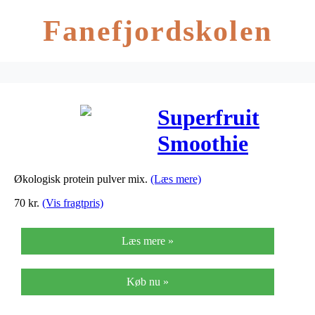
Fanefjordskolen
Superfruit
Smoothie
Protein – Raw
Økologisk protein pulver mix.
(Læs mere)
Kakao Ø – 100
70
kr.
(Vis fragtpris)
G
Læs mere »
Køb nu »