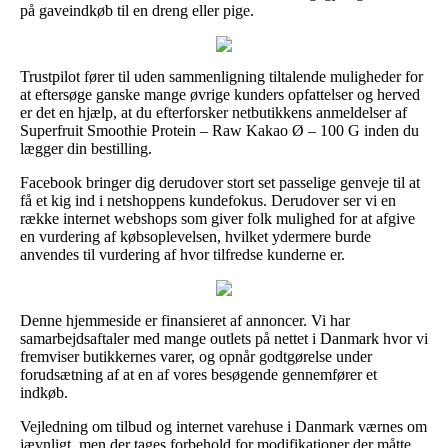
på gaveindkøb til en dreng eller pige.
Trustpilot fører til uden sammenligning tiltalende muligheder for
at eftersøge ganske mange øvrige kunders opfattelser og herved
er det en hjælp, at du efterforsker netbutikkens anmeldelser af
Superfruit Smoothie Protein – Raw Kakao Ø – 100 G inden du
lægger din bestilling.
Facebook bringer dig derudover stort set passelige genveje til at
få et kig ind i netshoppens kundefokus. Derudover ser vi en
række internet webshops som giver folk mulighed for at afgive
en vurdering af købsoplevelsen, hvilket ydermere burde
anvendes til vurdering af hvor tilfredse kunderne er.
Denne hjemmeside er finansieret af annoncer. Vi har
samarbejdsaftaler med mange outlets på nettet i Danmark hvor vi
fremviser butikkernes varer, og opnår godtgørelse under
forudsætning af at en af vores besøgende gennemfører et
indkøb.
Vejledning om tilbud og internet varehuse i Danmark værnes om
jævnligt, men der tages forbehold for modifikationer der måtte