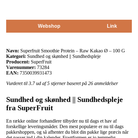
Webshop
Link
Navn:
Superfruit Smoothie Protein – Raw Kakao Ø – 100 G
Kategori:
Sundhed og skønhed || Sundhedspleje
Producent:
SuperFruit
Varenummer:
73284
EAN:
7350039931473
Vurderet til
3.7
ud af 5 stjerner baseret på
26
anmeldelser
Sundhed og skønhed || Sundhedspleje
fra SuperFruit
En række online forhandlere tilbyder nu til dags et hav af
forskellige leveringsmåder. Den mest populære er nu til dags
pakkeshoppen, og så afhenter du blot din pakke lige præcis når
det passer ind i din kalender. Fragtformen er jo temmelig