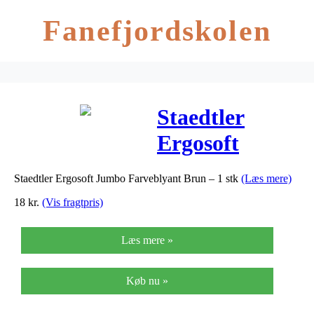
Fanefjordskolen
Staedtler
Ergosoft
Jumbo
Staedtler Ergosoft Jumbo Farveblyant Brun – 1 stk
(Læs mere)
Farveblyant
18
kr.
(Vis fragtpris)
Brun – 1 stk
Læs mere »
Køb nu »