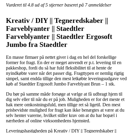
Vurderet til
4.8
ud af 5 stjerner baseret på
7
anmeldelser
Kreativ / DIY || Tegneredskaber ||
Farveblyanter || Staedtler
Farveblyanter || Staedtler Ergosoft
Jumbo fra Staedtler
En masse firmaer på nettet giver i dag en hel del forskellige
former for fragt. En der er meget anvendt er p.t. levering til en
pakkeshop, fordi du så har fuld fleksibilitet til at hente de
nyindkøbte varer når det passer dig. Fragttypen er nemlig rigtig
simpel, samt endda tillige den mest letkøbte leveringsudgave ved
køb af Staedtler Ergosoft Jumbo Farveblyant Brun – 1 stk.
Du bør på samme måde forsøge at vælge at få udbragt hjem til
dig selv eller til når du er på job. Muligheden er for det meste et
hak mere omkostningsfuld, men tillige ret så ligetil. Den mest
prisbevidste mulighed for fragt kan ikke benægtes at være at du
selv henter varerne, hvilket stiller krav om at du har bopæl i
nærheden af online virksomhedens hjemsted.
Leveringshastigheden på Kreativ / DIY || Tegneredskaber ||