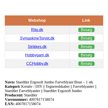
Webshop
Link
Rito.dk
Besøg
SymaskineTorvet.dk
Besøg
Strikkes.dk
Besøg
Hobbygarn.dk
Besøg
CCHobby.dk
Besøg
Navn:
Staedtler Ergosoft Jumbo Farveblyant Brun – 1 stk
Kategori:
Kreativ / DIY || Tegneredskaber || Farveblyanter ||
Staedtler Farveblyanter || Staedtler Ergosoft Jumbo
Producent:
Staedtler
Varenummer:
4007817158074
EAN:
4007817158074