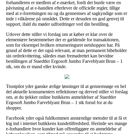
forhandleren er medlem af e-mærket, fordi det burde være en
påvisning af at e-handlen efterlever de officielle regler, tillige
med at e-forretningen nu og da gennemses af sagkyndige som er
inde i vilkårene på området. Dette er desuden en god genvej til
support, ifald du møder udfordringer ved din bestilling.
Udover dette stiller vi forslag om at køber er klar over de
elementære bestemmelser der er gældende for transaktionen,
som for eksempel hvilken returneringsret netshoppen har. På
grund af dette er det også relevant, at man permanent bibeholder
sin ordrekvittering, således man fremadrettet kan bevidne
bestillingen af Staedtler Ergosoft Jumbo Farveblyant Brun – 1
stk, om du er mand eller kvinde.
Trustpilot yder ganske ærlige løsninger til at gennemsøge en hel
del aktuelle konsumenters reflektioner og derved stiller vi forslag
om, at du tjekker online butikkens anmeldelser af Staedtler
Ergosoft Jumbo Farveblyant Brun – 1 stk forud for at du
shopper.
Facebook yder også fuldkommen anstændige metoder til at få et
kig ind i internet butikkens kundetilfredshed. Herinde ses mange
e-forhandlere hvor kunder kan offentliggøre en anmeldelse af