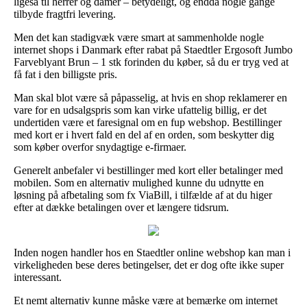
ligeså til herrer og damer – betydeligt, og endda nogle gange
tilbyde fragtfri levering.
Men det kan stadigvæk være smart at sammenholde nogle
internet shops i Danmark efter rabat på Staedtler Ergosoft Jumbo
Farveblyant Brun – 1 stk forinden du køber, så du er tryg ved at
få fat i den billigste pris.
Man skal blot være så påpasselig, at hvis en shop reklamerer en
vare for en udsalgspris som kan virke ufattelig billig, er det
undertiden være et faresignal om en fup webshop. Bestillinger
med kort er i hvert fald en del af en orden, som beskytter dig
som køber overfor snydagtige e-firmaer.
Generelt anbefaler vi bestillinger med kort eller betalinger med
mobilen. Som en alternativ mulighed kunne du udnytte en
løsning på afbetaling som fx ViaBill, i tilfælde af at du higer
efter at dække betalingen over et længere tidsrum.
Inden nogen handler hos en Staedtler online webshop kan man i
virkeligheden bese deres betingelser, det er dog ofte ikke super
interessant.
Et nemt alternativ kunne måske være at bemærke om internet