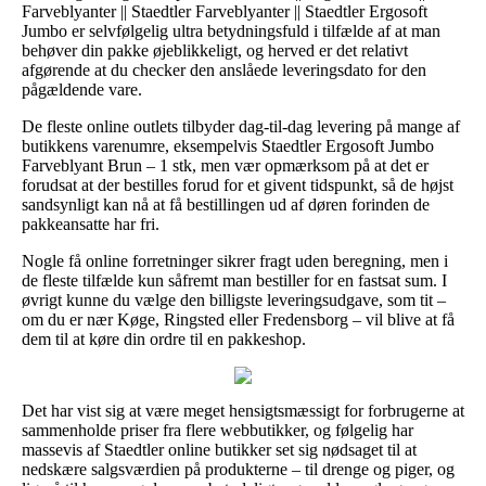
Farveblyanter || Staedtler Farveblyanter || Staedtler Ergosoft
Jumbo er selvfølgelig ultra betydningsfuld i tilfælde af at man
behøver din pakke øjeblikkeligt, og herved er det relativt
afgørende at du checker den anslåede leveringsdato for den
pågældende vare.
De fleste online outlets tilbyder dag-til-dag levering på mange af
butikkens varenumre, eksempelvis Staedtler Ergosoft Jumbo
Farveblyant Brun – 1 stk, men vær opmærksom på at det er
forudsat at der bestilles forud for et givent tidspunkt, så de højst
sandsynligt kan nå at få bestillingen ud af døren forinden de
pakkeansatte har fri.
Nogle få online forretninger sikrer fragt uden beregning, men i
de fleste tilfælde kun såfremt man bestiller for en fastsat sum. I
øvrigt kunne du vælge den billigste leveringsudgave, som tit –
om du er nær Køge, Ringsted eller Fredensborg – vil blive at få
dem til at køre din ordre til en pakkeshop.
Det har vist sig at være meget hensigtsmæssigt for forbrugerne at
sammenholde priser fra flere webbutikker, og følgelig har
massevis af Staedtler online butikker set sig nødsaget til at
nedskære salgsværdien på produkterne – til drenge og piger, og