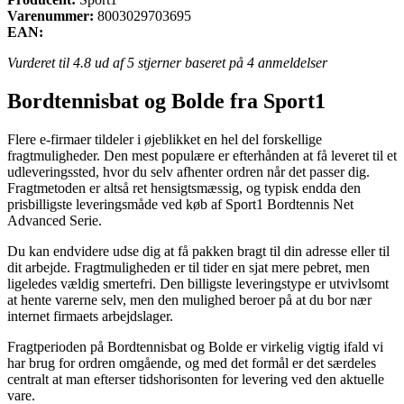
Varenummer:
8003029703695
EAN:
Vurderet til
4.8
ud af 5 stjerner baseret på
4
anmeldelser
Bordtennisbat og Bolde fra Sport1
Flere e-firmaer tildeler i øjeblikket en hel del forskellige
fragtmuligheder. Den mest populære er efterhånden at få leveret til et
udleveringssted, hvor du selv afhenter ordren når det passer dig.
Fragtmetoden er altså ret hensigtsmæssig, og typisk endda den
prisbilligste leveringsmåde ved køb af Sport1 Bordtennis Net
Advanced Serie.
Du kan endvidere udse dig at få pakken bragt til din adresse eller til
dit arbejde. Fragtmuligheden er til tider en sjat mere pebret, men
ligeledes vældig smertefri. Den billigste leveringstype er utvivlsomt
at hente varerne selv, men den mulighed beroer på at du bor nær
internet firmaets arbejdslager.
Fragtperioden på Bordtennisbat og Bolde er virkelig vigtig ifald vi
har brug for ordren omgående, og med det formål er det særdeles
centralt at man efterser tidshorisonten for levering ved den aktuelle
vare.