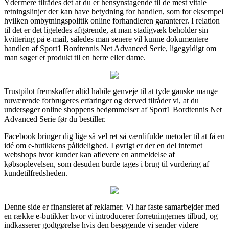
Ydermere tilrådes det at du er hensynstagende til de mest vitale
retningslinjer der kan have betydning for handlen, som for eksempel
hvilken ombytningspolitik online forhandleren garanterer. I relation
til det er det ligeledes afgørende, at man stadigvæk beholder sin
kvittering på e-mail, således man senere vil kunne dokumentere
handlen af Sport1 Bordtennis Net Advanced Serie, ligegyldigt om
man søger et produkt til en herre eller dame.
Trustpilot fremskaffer altid habile genveje til at tyde ganske mange
nuværende forbrugeres erfaringer og derved tilråder vi, at du
undersøger online shoppens bedømmelser af Sport1 Bordtennis Net
Advanced Serie før du bestiller.
Facebook bringer dig lige så vel ret så værdifulde metoder til at få en
idé om e-butikkens pålidelighed. I øvrigt er der en del internet
webshops hvor kunder kan aflevere en anmeldelse af
købsoplevelsen, som desuden burde tages i brug til vurdering af
kundetilfredsheden.
Denne side er finansieret af reklamer. Vi har faste samarbejder med
en række e-butikker hvor vi introducerer forretningernes tilbud, og
indkasserer godtgørelse hvis den besøgende vi sender videre