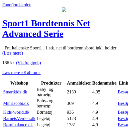
Fanefjordskolen
Sport1 Bordtennis Net
Advanced Serie
. Fra Italienske Sport1 . 1 stk. net til bordtennisbord inkl. holder
(Læs mere)
186
kr.
(Vis fragtpris)
Læs mere »
Køb nu »
Webshop
Produkter
Anmeldelser
Bedømmelse
Lin
Baby- og
Smartkidz.dk
2139
4,95
Besø
børnetøj
Baby- og
MiniJacobi.dk
369
4,9
Besø
børnetøj
Kids-world.dk
Børnetøj
936
4,9
Besø
BarnetsVerden.dk
Legetøj
5123
4,9
Besø
Børnibalance.dk
Legetøj
1381
4,9
Besø