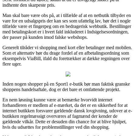
indhente den skarpeste pris.
Man skal bare være obs på, at i tilfælde af at en netbutik tilbyder en
vare for en udsalgspris der kan ses som ufattelig lav, bør det i nogle
tilfælde være et fingerpeg om en bedragerisk webbutik. Bestillinger
med betalingskort er i hvert fald inkluderet i Indsigelsesordningen,
der passer på kunden imod falske webshops.
Generelt tilråder vi shopping med kort eller betalinger med mobilen.
Som et alternativ bør du drage fordel af en afbetalingsordning som
eksempelvis ViaBill, ifald du foretrækker at dække regningen over
flere uger.
Inden nogen shopper på en Sport1 e-butik bør man faktisk granske
shoppens handelsaftale, dog er det bare et omfattende projekt.
En nem løsning kunne være at bemærke hvorvidt internet
forhandleren er medlem af e-mærket, da det er en sikkerhed for at
internet butikken forsvarer gældende dansk lovgivning, udover at e-
butikken regelmæssigt overværes af fagmænd der kender de
gældende vilkår. Dette er desuden din chance for at blive hjulpet,
hvis du udsættes for problemstillinger ved din shopping.