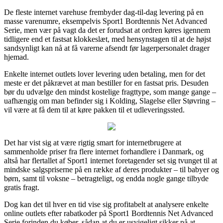
De fleste internet varehuse frembyder dag-til-dag levering på en
masse varenumre, eksempelvis Sport1 Bordtennis Net Advanced
Serie, men vær på vagt da det er forudsat at ordren køres igennem
tidligere end et fastsat klokkeslæt, med hensynstagen til at de højst
sandsynligt kan nå at få varerne afsendt før lagerpersonalet drager
hjemad.
Enkelte internet outlets lover levering uden betaling, men for det
meste er det påkrævet at man bestiller for en fastsat pris. Desuden
bør du udvælge den mindst kostelige fragttype, som mange gange –
uafhængig om man befinder sig i Kolding, Slagelse eller Støvring –
vil være at få dem til at køre pakken til et udleveringssted.
Det har vist sig at være rigtig smart for internetbrugere at
sammenholde priser fra flere internet forhandlere i Danmark, og
altså har flertallet af Sport1 internet foretagender set sig tvunget til at
mindske salgspriserne på en række af deres produkter – til babyer og
børn, samt til voksne – betragteligt, og endda nogle gange tilbyde
gratis fragt.
Dog kan det til hver en tid vise sig profitabelt at analysere enkelte
online outlets efter rabatkoder på Sport1 Bordtennis Net Advanced
Serie forinden du køber, sådan at du er usvigeligt sikker på at