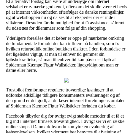
Et alternativt forslag kan være at undersøge om internet
selskabet er e-mærke godkendt, eftersom det skulle være et bevis
på at internet virksomheden efterfølger de danske retningslinjer,
og at webshoppen nu og da ses til af eksperter der er inde i
vilkårene. Desuden får du mulighed for at få assistance, såfremt
du udsættes for dilemmaer som følge af din shopping.
Yderligere foreslåes det at køber er oppe på mærkerne omkring
de fundamentale forhold der kan influere på handlen, som fx
hvilken returpolitik online butikken tilsikrer. I den forbindelse er
det ligeledes vigtigt, at man til enhver tid gemmer sin
købsbekræftelse, så man til enhver tid kan påvise sit køb af
Spiderman Kæmpe Figur Wallsticker, ligegyldigt om man er
dame eller herre.
Trustpilot frembringer regulære troværdige løsninger til at
udforske adskillige tidligere konsumenters evalueringer og af
den grund er det godt, at du læser internet forretningens omtaler
af Spiderman Kæmpe Figur Wallsticker forinden du køber.
Facebook tilbyder dig for øvrigt evigt stabile metoder til at få et
kig ind i internet firmaets troværdighed. I øvrigt ser vi en række
online shops i Danmark hvor du kan ytre en evaluering af
købsoplevelsen, hvilket ydermere bør benyttes til afvejning af