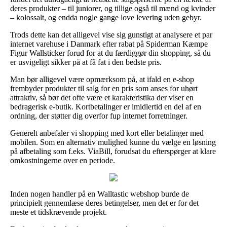
deres produkter – til juniorer, og tillige også til mænd og kvinder
– kolossalt, og endda nogle gange love levering uden gebyr.
Trods dette kan det alligevel vise sig gunstigt at analysere et par
internet varehuse i Danmark efter rabat på Spiderman Kæmpe
Figur Wallsticker forud for at du færdiggør din shopping, så du
er usvigeligt sikker på at få fat i den bedste pris.
Man bør alligevel være opmærksom på, at ifald en e-shop
frembyder produkter til salg for en pris som anses for uhørt
attraktiv, så bør det ofte være et karakteristika der viser en
bedragerisk e-butik. Kortbetalinger er imidlertid en del af en
ordning, der støtter dig overfor fup internet forretninger.
Generelt anbefaler vi shopping med kort eller betalinger med
mobilen. Som en alternativ mulighed kunne du vælge en løsning
på afbetaling som f.eks. ViaBill, forudsat du efterspørger at klare
omkostningerne over en periode.
Inden nogen handler på en Walltastic webshop burde de
principielt gennemlæse deres betingelser, men det er for det
meste et tidskrævende projekt.