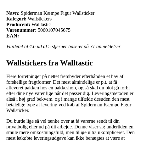
Navn:
Spiderman Kæmpe Figur Wallsticker
Kategori:
Wallstickers
Producent:
Walltastic
Varenummer:
5060107045675
EAN:
Vurderet til
4.6
ud af 5 stjerner baseret på
31
anmeldelser
Wallstickers fra Walltastic
Flere forretninger på nettet frembyder efterhånden et hav af
forskellige fragtformer. Det mest almindelige er p.t. at få
afleveret pakken hos en pakkeshop, og så skal du blot gå forbi
efter dine nye varer lige når det passer dig. Leveringsmetoden er
altså i høj grad bekvem, og i mange tilfælde desuden den mest
betalelige type af levering ved køb af Spiderman Kæmpe Figur
Wallsticker.
Du burde lige så vel tænke over at få varerne sendt til din
privatbolig eller ud på dit arbejde. Denne viser sig undertiden en
smule mere omkostningsfuld, men tillige ultra ukompliceret. Den
mest letkøbte leveringsudgave kan ikke benægtes at være at