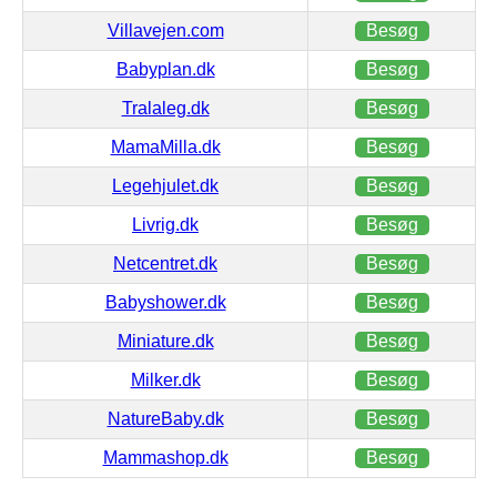
Villavejen.com
Besøg
Babyplan.dk
Besøg
Tralaleg.dk
Besøg
MamaMilla.dk
Besøg
Legehjulet.dk
Besøg
Livrig.dk
Besøg
Netcentret.dk
Besøg
Babyshower.dk
Besøg
Miniature.dk
Besøg
Milker.dk
Besøg
NatureBaby.dk
Besøg
Mammashop.dk
Besøg