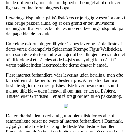
hente ordren selv, men den mulighed er betinget af at du lever
lige ved online forretningens bopæl.
Leveringstidspunktet på Wallstickers er jo rigtig væsentlig om vi
skal bruge pakken fluks, og af den grund er det utvivlsomt
meningsfuldt at vi checker det estimerede leveringstidspunkt på
det pågældende produkt.
En række e-forretninger tilbyder 1 dags levering på de fleste af
deres varer, eksempelvis Spiderman Kæmpe Figur Wallsticker,
men som ikke desto mindre antager at bestillingen laves inden et
aftalt klokkeslæt, således at de højst sandsynligt kan nå at få
varen pakket inden lagermedarbejderne drager hjemad.
Flere internet forhandlere yder levering uden betaling, men ofte
kun såfremt du køber for en bestemt pris. Alternativt kan man
beslutte sig for den mest prisbevidste leveringsmetode, som i
mange tilfælde – uden hensyn til om man er tæt på Esbjerg,
Thisted eller Grindsted – er at få bragt ordren til en pakkeshop.
Det er efterhånden usædvanlig uproblematisk for os alle at
sammenligne priser på tværs af internet forhandlere i Danmark,
og på grund af dette har langt de fleste Walltastic e-handler
fundet det uundgåeligt at nedsætte salgspriserne på en række af