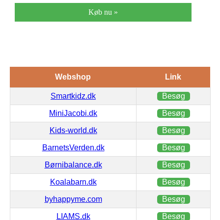
Køb nu »
Webshop
Link
Smartkidz.dk
Besøg
MiniJacobi.dk
Besøg
Kids-world.dk
Besøg
BarnetsVerden.dk
Besøg
Børnibalance.dk
Besøg
Koalabarn.dk
Besøg
byhappyme.com
Besøg
LIAMS.dk
Besøg