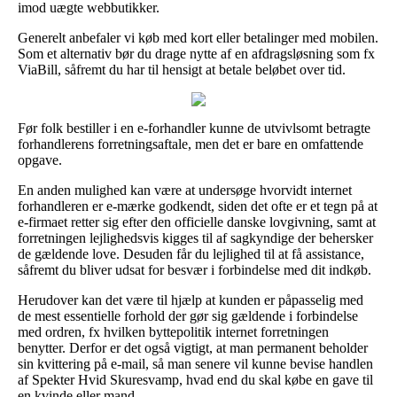
imod uægte webbutikker.
Generelt anbefaler vi køb med kort eller betalinger med mobilen.
Som et alternativ bør du drage nytte af en afdragsløsning som fx
ViaBill, såfremt du har til hensigt at betale beløbet over tid.
Før folk bestiller i en e-forhandler kunne de utvivlsomt betragte
forhandlerens forretningsaftale, men det er bare en omfattende
opgave.
En anden mulighed kan være at undersøge hvorvidt internet
forhandleren er e-mærke godkendt, siden det ofte er et tegn på at
e-firmaet retter sig efter den officielle danske lovgivning, samt at
forretningen lejlighedsvis kigges til af sagkyndige der behersker
de gældende love. Desuden får du lejlighed til at få assistance,
såfremt du bliver udsat for besvær i forbindelse med dit indkøb.
Herudover kan det være til hjælp at kunden er påpasselig med
de mest essentielle forhold der gør sig gældende i forbindelse
med ordren, fx hvilken byttepolitik internet forretningen
benytter. Derfor er det også vigtigt, at man permanent beholder
sin kvittering på e-mail, så man senere vil kunne bevise handlen
af Spekter Hvid Skuresvamp, hvad end du skal købe en gave til
en kvinde eller mand.