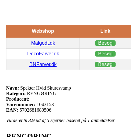
Webshop
Link
Malgodt.dk
Besøg
DecoFarver.dk
Besøg
BNFarver.dk
Besøg
Navn:
Spekter Hvid Skuresvamp
Kategori:
RENGØRING
Producent:
Varenummer:
10431531
EAN:
5702681680506
Vurderet til
3.9
ud af 5 stjerner baseret på
1
anmeldelser
RENGØRING