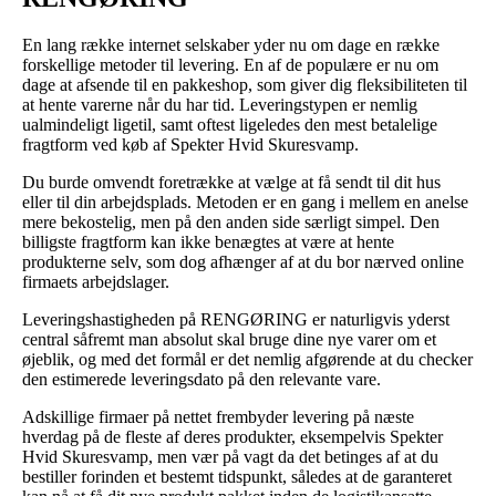
En lang række internet selskaber yder nu om dage en række
forskellige metoder til levering. En af de populære er nu om
dage at afsende til en pakkeshop, som giver dig fleksibiliteten til
at hente varerne når du har tid. Leveringstypen er nemlig
ualmindeligt ligetil, samt oftest ligeledes den mest betalelige
fragtform ved køb af Spekter Hvid Skuresvamp.
Du burde omvendt foretrække at vælge at få sendt til dit hus
eller til din arbejdsplads. Metoden er en gang i mellem en anelse
mere bekostelig, men på den anden side særligt simpel. Den
billigste fragtform kan ikke benægtes at være at hente
produkterne selv, som dog afhænger af at du bor nærved online
firmaets arbejdslager.
Leveringshastigheden på RENGØRING er naturligvis yderst
central såfremt man absolut skal bruge dine nye varer om et
øjeblik, og med det formål er det nemlig afgørende at du checker
den estimerede leveringsdato på den relevante vare.
Adskillige firmaer på nettet frembyder levering på næste
hverdag på de fleste af deres produkter, eksempelvis Spekter
Hvid Skuresvamp, men vær på vagt da det betinges af at du
bestiller forinden et bestemt tidspunkt, således at de garanteret