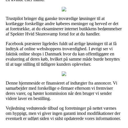
Trustpilot bringer dig ganske troværdige løsninger til at
kortlægge forskellige andre køberes meninger og herved er det
at foretrække, at du eksaminerer internet butikkens bedømmelser
af Spekter Hvid Skuresvamp forud for at du handler.
Facebook præsterer ligeledes fuldt ud ærlige løsninger til at få
indtryk af online webshoppens troværdighed. I øvrigt ser vi
faktisk online shops i Danmark hvor du kan offentliggøre en
evaluering af deres køb, hvilket på samme måde burde benyttes
til at tage stilling til tidligere kunders oplevelser.
Denne hjemmeside er finansieret af indtægter fra annoncer. Vi
samarbejder med forskellige e-firmaer eftersom vi fremviser
deres varer, og høster kommission når den bruger vi sender
videre laver en bestilling.
Vejledning vedrørende tilbud og forretninger på nettet værnes
om hyppigt, men vi giver ingen garanti imod modifikationer der
eventuelt er udført siden vi sidst opdaterede vores informationer.