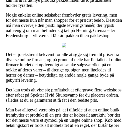
kan nå at få dit nye produkt pakket inden de logistikansatte
holder fyraften.
Nogle enkelte online selskaber frembyder gratis levering, men
for det meste kun når man shopper for et præcist beløb. Desuden
må man overveje den prisbilligste leveringsmanér, der typisk –
uafhængig om man befinder sig tæt på Herning, Grenaa eller
Fredensborg – vil være at få kørt pakken til en pakkeshop.
Det er jo ekstremt bekvemt for alle at søge sig frem til priser fra
diverse online firmaer, og på grund af dette har flertallet af online
firmaer fundet det nødvendigt at sænke salgsværdien på en
række af deres varer – til drenge og piger, men ligeledes til
herrer og damer – betydeligt, og endda nogle gange byde på
gebyrfri levering.
Det kan trods alt vise sig profitabelt at efterprøve flere webshops
efter rabat på Spekter Hvid Skuresvamp før du placerer ordren,
således at du er garanteret at få fat i den bedste pris.
Man bør alligevel være obs på, at i tilfælde af at en online butik
frembyder et produkt til en pris der er kolossalt attraktiv, bør det
for det meste være et symbol på en uægte online shop. Køb med
betalingskort er trods alt indbefattet af en regel, der bistår køber