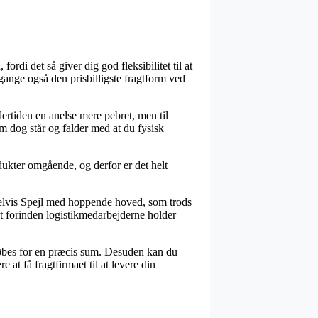
ordi det så giver dig god fleksibilitet til at
gange også den prisbilligste fragtform ved
undertiden en anelse mere pebret, men til
om dog står og falder med at du fysisk
dukter omgående, og derfor er det helt
pelvis Spejl med hoppende hoved, som trods
net forinden logistikmedarbejderne holder
 købes for en præcis sum. Desuden kan du
at få fragtfirmaet til at levere din