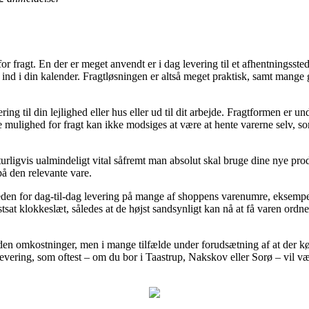
fragt. En der er meget anvendt er i dag levering til et afhentningssted, f
 ind i din kalender. Fragtløsningen er altså meget praktisk, samt mange 
vering til din lejlighed eller hus eller ud til dit arbejde. Fragtformen er 
e mulighed for fragt kan ikke modsiges at være at hente varerne selv, s
rligvis ualmindeligt vital såfremt man absolut skal bruge dine nye pro
på den relevante vare.
heden for dag-til-dag levering på mange af shoppens varenumre, eksem
fastsat klokkeslæt, således at de højst sandsynligt kan nå at få varen ord
ng uden omkostninger, men i mange tilfælde under forudsætning af at der
vering, som oftest – om du bor i Taastrup, Nakskov eller Sorø – vil være 