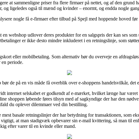
ere at sammenligne priser fra flere firmaer på nettet, og af den grund ha
iorer, og ligeledes også til mænd og kvinder – enormt, og endda nogle g
lysere nogle få e-firmaer efter tilbud på Spejl med hoppende hoved før
n webshop udlover deres produkter for en salgspris der kan ses som ufa
tbetalinger er ikke desto mindre inkluderet i en retningslinje, som støt
gskort eller mobilbetaling. Som alternativ bør du overveje en afdragsl
 en periode.
 bør de på en vis måde få overblik over e-shoppens handelsvilkår, det e
rvidt internet selskabet er godkendt af e-mærket, hvilket længe har være
online shoppen løbende føres tilsyn med af sagkyndige der har den nø
ifald du oplever dilemmaer ved din bestilling.
de mest basale retningslinjer der har betydning for transaktionen, som 
s vigtigt, at man stadigvæk opbevarer sin e-mail kvittering, så man til en
g efter varer til en kvinde eller mand.