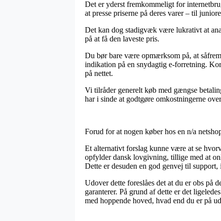
Det er yderst fremkommeligt for internetbrug
at presse priserne på deres varer – til jun
Det kan dog stadigvæk være lukrativt at ana
på at få den laveste pris.
Du bør bare være opmærksom på, at såfremt e
indikation på en snydagtig e-forretning. Kor
på nettet.
Vi tilråder generelt køb med gængse betalin
har i sinde at godtgøre omkostningerne over
Forud for at nogen køber hos en n/a netshop
Et alternativt forslag kunne være at se hvo
opfylder dansk lovgivning, tillige med at 
Dette er desuden en god genvej til support, 
Udover dette foreslåes det at du er obs på 
garanterer. På grund af dette er det ligelede
med hoppende hoved, hvad end du er på udki