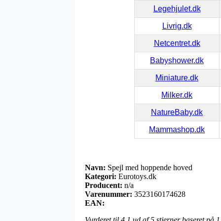
Legehjulet.dk
Livrig.dk
Netcentret.dk
Babyshower.dk
Miniature.dk
Milker.dk
NatureBaby.dk
Mammashop.dk
Navn:
Spejl med hoppende hoved
Kategori:
Eurotoys.dk
Producent:
n/a
Varenummer:
3523160174628
EAN:
Vurderet til
4.1
ud af 5 stjerner baseret på
1