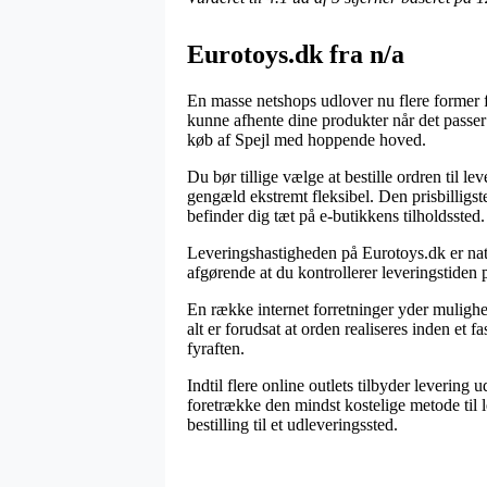
Eurotoys.dk fra n/a
En masse netshops udlover nu flere former for 
kunne afhente dine produkter når det passer
køb af Spejl med hoppende hoved.
Du bør tillige vælge at bestille ordren til le
gengæld ekstremt fleksibel. Den prisbilligst
befinder dig tæt på e-butikkens tilholdssted.
Leveringshastigheden på Eurotoys.dk er natu
afgørende at du kontrollerer leveringstiden 
En række internet forretninger yder mulig
alt er forudsat at orden realiseres inden et 
fyraften.
Indtil flere online outlets tilbyder leveri
foretrække den mindst kostelige metode til le
bestilling til et udleveringssted.