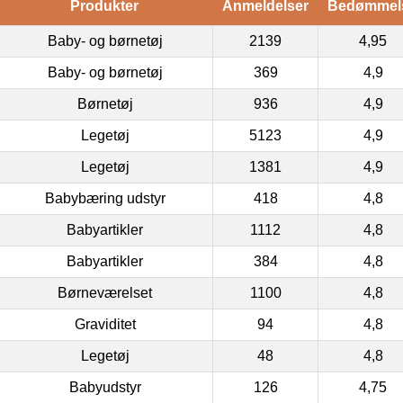
Produkter
Anmeldelser
Bedømmel
Baby- og børnetøj
2139
4,95
Baby- og børnetøj
369
4,9
Børnetøj
936
4,9
Legetøj
5123
4,9
Legetøj
1381
4,9
Babybæring udstyr
418
4,8
Babyartikler
1112
4,8
Babyartikler
384
4,8
Børneværelset
1100
4,8
Graviditet
94
4,8
Legetøj
48
4,8
Babyudstyr
126
4,75