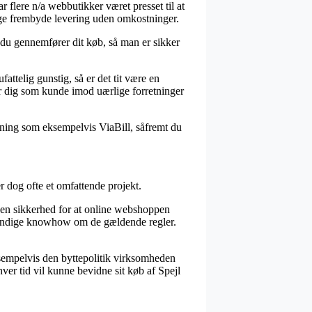
r flere n/a webbutikker været presset til at
ange frembyde levering uden omkostninger.
 du gennemfører dit køb, så man er sikker
ttelig gunstig, så er det tit være en
ter dig som kunde imod uærlige forretninger
øsning som eksempelvis ViaBill, såfremt du
r dog ofte et omfattende projekt.
t en sikkerhed for at online webshoppen
dvendige knowhow om de gældende regler.
eksempelvis den byttepolitik virksomheden
hver tid vil kunne bevidne sit køb af Spejl