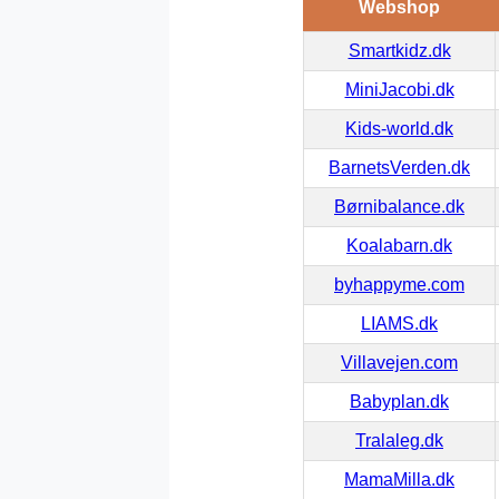
Webshop
Smartkidz.dk
MiniJacobi.dk
Kids-world.dk
BarnetsVerden.dk
Børnibalance.dk
Koalabarn.dk
byhappyme.com
LIAMS.dk
Villavejen.com
Babyplan.dk
Tralaleg.dk
MamaMilla.dk