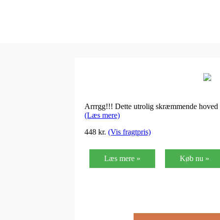
Arrrgg!!! Dette utrolig skræmmende hoved vi
(Læs mere)
448
kr.
(Vis fragtpris)
Læs mere »
Køb nu »