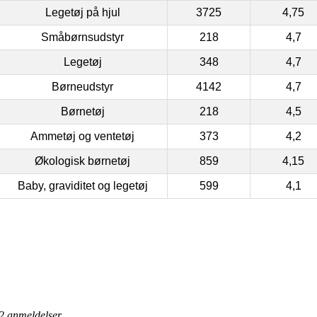
Legetøj på hjul
3725
4,75
Småbørnsudstyr
218
4,7
Legetøj
348
4,7
Børneudstyr
4142
4,7
Børnetøj
218
4,5
Ammetøj og ventetøj
373
4,2
Økologisk børnetøj
859
4,15
Baby, graviditet og legetøj
599
4,1
2
anmeldelser