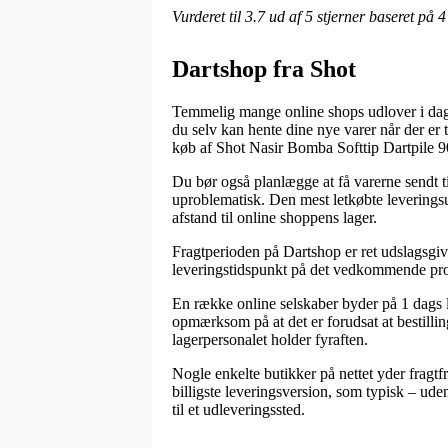
Vurderet til
3.7
ud af 5 stjerner baseret på
4
Dartshop fra Shot
Temmelig mange online shops udlover i dag e
du selv kan hente dine nye varer når der er 
køb af Shot Nasir Bomba Softtip Dartpile 
Du bør også planlægge at få varerne sendt til 
uproblematisk. Den mest letkøbte leveringsu
afstand til online shoppens lager.
Fragtperioden på Dartshop er ret udslagsgiv
leveringstidspunkt på det vedkommende pr
En række online selskaber byder på 1 dags
opmærksom på at det er forudsat at bestilling
lagerpersonalet holder fyraften.
Nogle enkelte butikker på nettet yder fragtf
billigste leveringsversion, som typisk – ud
til et udleveringssted.