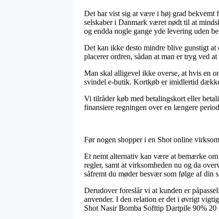
Det har vist sig at være i høj grad bekvemt 
selskaber i Danmark været nødt til at minds
og endda nogle gange yde levering uden be
Det kan ikke desto mindre blive gunstigt at
placerer ordren, sådan at man er tryg ved at 
Man skal alligevel ikke overse, at hvis en o
svindel e-butik. Kortkøb er imidlertid dække
Vi tilråder køb med betalingskort eller beta
finansiere regningen over en længere period
Før nogen shopper i en Shot online virksomh
Et nemt alternativ kan være at bemærke om e
regler, samt at virksomheden nu og da over
såfremt du møder besvær som følge af din 
Derudover foreslår vi at kunden er påpassel
anvender. I den relation er det i øvrigt vigt
Shot Nasir Bomba Softtip Dartpile 90% 20 gr