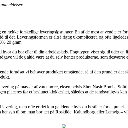
anmeldelser
n række forskellige leveringsløsninger. En af de mest anvendte er for ø
tid til det. Leveringsformen er altså rigtig ukompliceret, og ofte ligele
90% 20 gram.
hvor du bor eller til din arbejdsplads. Fragttypen viser sig til tider en l
dgave vil dog altid være at du selv henter produkterne, som desværre er
ende forudsat vi behøver produktet omgående, så af den grund er det sk
odukt.
 levering på masser af varenumre, eksempelvis Shot Nasir Bomba Soft
en placeres før et besluttet klokkeslæt, således at de sandsynligvis kan n
ri levering, men ofte er det kun gældende hvis du bestiller for et præci
en hensyn til om man bor tæt på Roskilde, Kalundborg eller Lemvig – vil 