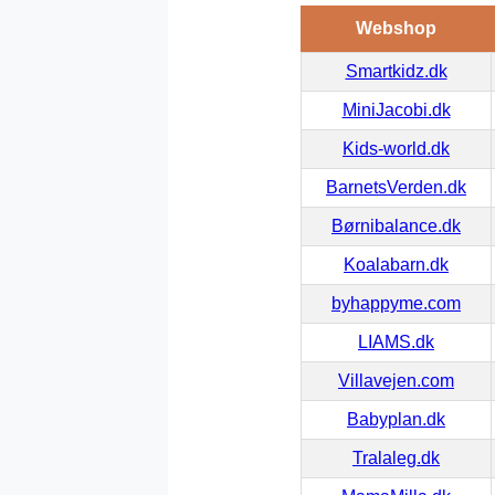
Webshop
Smartkidz.dk
MiniJacobi.dk
Kids-world.dk
BarnetsVerden.dk
Børnibalance.dk
Koalabarn.dk
byhappyme.com
LIAMS.dk
Villavejen.com
Babyplan.dk
Tralaleg.dk