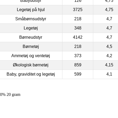
Babyudstyr
126
4,75
Legetøj på hjul
3725
4,75
Småbørnsudstyr
218
4,7
Legetøj
348
4,7
Børneudstyr
4142
4,7
Børnetøj
218
4,5
Ammetøj og ventetøj
373
4,2
Økologisk børnetøj
859
4,15
Baby, graviditet og legetøj
599
4,1
 90% 20 gram