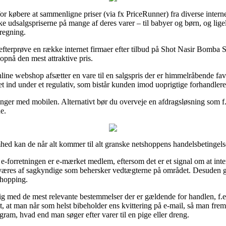
for købere at sammenligne priser (via fx PriceRunner) fra diverse intern
ke udsalgspriserne på mange af deres varer – til babyer og børn, og lige
regning.
 efterprøve en række internet firmaer efter tilbud på Shot Nasir Bomba 
opnå den mest attraktive pris.
nline webshop afsætter en vare til en salgspris der er himmelråbende fav
t ind under et regulativ, som bistår kunden imod uoprigtige forhandlere 
linger med mobilen. Alternativt bør du overveje en afdragsløsning som f.e
e.
ed kan de når alt kommer til alt granske netshoppens handelsbetingelser
-forretningen er e-mærket medlem, eftersom det er et signal om at int
væres af sagkyndige som behersker vedtægterne på området. Desuden giv
shopping.
ig med de mest relevante bestemmelser der er gældende for handlen, f.eks
igt, at man når som helst bibeholder ens kvittering på e-mail, så man frema
am, hvad end man søger efter varer til en pige eller dreng.