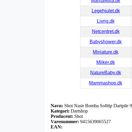
MamaMilla.dk
Legehjulet.dk
Livrig.dk
Netcentret.dk
Babyshower.dk
Miniature.dk
Milker.dk
NatureBaby.dk
Mammashop.dk
Navn:
Shot Nasir Bomba Softtip Dartpile
Kategori:
Dartshop
Producent:
Shot
Varenummer:
9415639065527
EAN: