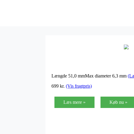
Længde 51,0 mmMax diameter 6,3 mm
(L
699
kr.
(Vis fragtpris)
Læs mere »
Køb nu »