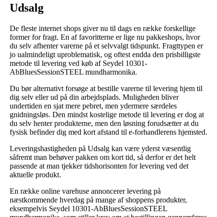
Udsalg
De fleste internet shops giver nu til dags en række forskellige
former for fragt. En af favoritterne er lige nu pakkeshops, hvor
du selv afhenter varerne på et selvvalgt tidspunkt. Fragttypen er
jo ualmindeligt uproblematisk, og oftest endda den prisbilligste
metode til levering ved køb af Seydel 10301-
AbBluesSessionSTEEL mundharmonika.
Du bør alternativt forsøge at bestille varerne til levering hjem til
dig selv eller ud på din arbejdsplads. Muligheden bliver
undertiden en sjat mere pebret, men ydermere særdeles
gnidningsløs. Den mindst kostelige metode til levering er dog at
du selv henter produkterne, men den løsning forudsætter at du
fysisk befinder dig med kort afstand til e-forhandlerens hjemsted.
Leveringshastigheden på Udsalg kan være yderst væsentlig
såfremt man behøver pakken om kort tid, så derfor er det helt
passende at man tjekker tidshorisonten for levering ved det
aktuelle produkt.
En række online varehuse annoncerer levering på
næstkommende hverdag på mange af shoppens produkter,
eksempelvis Seydel 10301-AbBluesSessionSTEEL