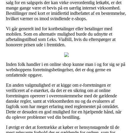
salg for en salgspris der kan virke overordentlig letkøbt, er det
mange gange være et bevis på en uærlig internet virksomhed.
Bestillinger med kort er imidlertid indbefattet af en bestemmelse,
hvilket værner os imod svindlende e-shops.
Vi går generelt ind for kortbetalinger eller betalinger med
mobilen. Som en alternativ mulighed burde du udnytte et
afbetalingstilbud som f.eks. ViaBill, hvis du efterspørger at
honorere prisen ude i fremtiden.
Inden folk handler i en online shop kunne man i og for sig se på
webshoppens forretningsbetingelser, det er dog gerne en
omfattende opgave.
En anden valgmulighed er at kigge om e-forretningen er
verificeret af e-mærket, da det er en sikring om at online
forretningen opererer i overensstemmelse med de gældende
danske regler, samt at virksomheden nu og da evalueres af
fagfolk som har meget erfaring med reglementet på området.
Dette er desuden en god mulighed for en hjælpende hånd, når
du oplever problemer ved din bestilling.
I øvrigt er det at foretrække at køber er hensynstagende til de
mest relevante forhold der er gældende for ordren, som for