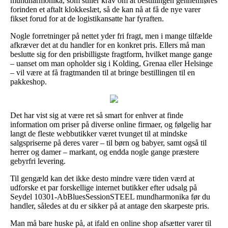
mundharmonika, som stiller krav om at bestillingen gennemføres
forinden et aftalt klokkeslæt, så de kan nå at få de nye varer
fikset forud for at de logistikansatte har fyraften.
Nogle forretninger på nettet yder fri fragt, men i mange tilfælde
afkræver det at du handler for en konkret pris. Ellers må man
beslutte sig for den prisbilligste fragtform, hvilket mange gange
– uanset om man opholder sig i Kolding, Grenaa eller Helsinge
– vil være at få fragtmanden til at bringe bestillingen til en
pakkeshop.
Det har vist sig at være ret så smart for enhver at finde
information om priser på diverse online firmaer, og følgelig har
langt de fleste webbutikker været tvunget til at mindske
salgspriserne på deres varer – til børn og babyer, samt også til
herrer og damer – markant, og endda nogle gange præstere
gebyrfri levering.
Til gengæld kan det ikke desto mindre være tiden værd at
udforske et par forskellige internet butikker efter udsalg på
Seydel 10301-AbBluesSessionSTEEL mundharmonika før du
handler, således at du er sikker på at antage den skarpeste pris.
Man må bare huske på, at ifald en online shop afsætter varer til