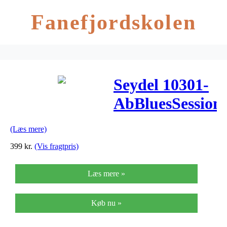
Fanefjordskolen
Seydel 10301-
AbBluesSessio
mundharmonik
(Læs mere)
399
kr.
(Vis fragtpris)
Læs mere »
Køb nu »