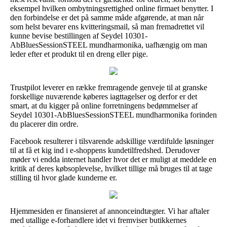
eksempel hvilken ombytningsrettighed online firmaet benytter. I
den forbindelse er det på samme måde afgørende, at man når
som helst bevarer ens kvitteringsmail, så man fremadrettet vil
kunne bevise bestillingen af Seydel 10301-
AbBluesSessionSTEEL mundharmonika, uafhængig om man
leder efter et produkt til en dreng eller pige.
Trustpilot leverer en række fremragende genveje til at granske
forskellige nuværende køberes iagttagelser og derfor er det
smart, at du kigger på online forretningens bedømmelser af
Seydel 10301-AbBluesSessionSTEEL mundharmonika forinden
du placerer din ordre.
Facebook resulterer i tilsvarende adskillige værdifulde løsninger
til at få et kig ind i e-shoppens kundetilfredshed. Derudover
møder vi endda internet handler hvor det er muligt at meddele en
kritik af deres købsoplevelse, hvilket tillige må bruges til at tage
stilling til hvor glade kunderne er.
Hjemmesiden er finansieret af annonceindtægter. Vi har aftaler
med utallige e-forhandlere idet vi fremviser butikkernes