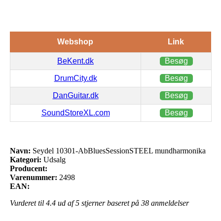
Webshop
Link
BeKent.dk
Besøg
DrumCity.dk
Besøg
DanGuitar.dk
Besøg
SoundStoreXL.com
Besøg
Navn:
Seydel 10301-AbBluesSessionSTEEL mundharmonika
Kategori:
Udsalg
Producent:
Varenummer:
2498
EAN:
Vurderet til
4.4
ud af 5 stjerner baseret på
38
anmeldelser