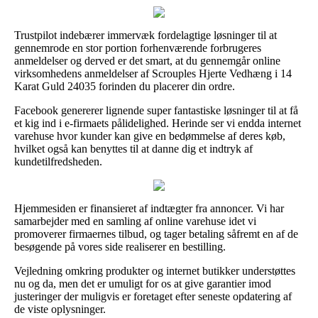
Trustpilot indebærer immervæk fordelagtige løsninger til at
gennemrode en stor portion forhenværende forbrugeres
anmeldelser og derved er det smart, at du gennemgår online
virksomhedens anmeldelser af Scrouples Hjerte Vedhæng i 14
Karat Guld 24035 forinden du placerer din ordre.
Facebook genererer lignende super fantastiske løsninger til at få
et kig ind i e-firmaets pålidelighed. Herinde ser vi endda internet
varehuse hvor kunder kan give en bedømmelse af deres køb,
hvilket også kan benyttes til at danne dig et indtryk af
kundetilfredsheden.
Hjemmesiden er finansieret af indtægter fra annoncer. Vi har
samarbejder med en samling af online varehuse idet vi
promoverer firmaernes tilbud, og tager betaling såfremt en af de
besøgende på vores side realiserer en bestilling.
Vejledning omkring produkter og internet butikker understøttes
nu og da, men det er umuligt for os at give garantier imod
justeringer der muligvis er foretaget efter seneste opdatering af
de viste oplysninger.