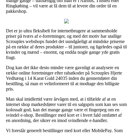
mange gange – uafhængig om man er i Aarhus, Thisted eller
Ringkøbing – vil være at få dem til at levere din ordre til en
pakkeshop.
Det er jo ultra fleksibelt for internetbrugere at sammenholde
priser på tværs af e-forretninger, og med det motiv har utallige
Scrouples webshops fundet det uundgåeligt at mindske priserne
på en række af deres produkter – til juniorer, og ligeledes også til
kvinder og mænd – enormt, og endda nogle gange yde gratis
fragt.
Dog kan det ikke desto mindre være gavnligt at analysere en
række online forretninger efter rabatkoder på Scrouples Hjerte
Vedhæng i 14 Karat Guld 24035 inden du gennemfører din
bestilling, så man er velinformeret til at modtage den billigste
pris.
Man skal imidlertid være årvågen med, at i tilfælde af at en
internet shop markedsfører varer til en salgspris som kan ses som
kolossalt god, kan det mange gange være et fingerpeg om en
svindel e-shop. Bestillinger med kort er i hvert fald omfattet af
en anordning, der sikrer en imod svindlende e-handler.
Vi foreslår generelt bestillinger med kort eller MobilePay. Som