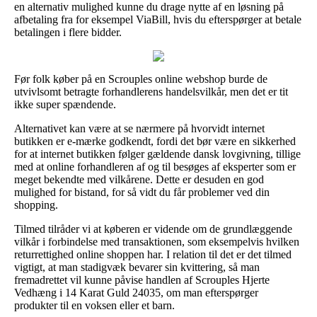
en alternativ mulighed kunne du drage nytte af en løsning på
afbetaling fra for eksempel ViaBill, hvis du efterspørger at betale
betalingen i flere bidder.
Før folk køber på en Scrouples online webshop burde de
utvivlsomt betragte forhandlerens handelsvilkår, men det er tit
ikke super spændende.
Alternativet kan være at se nærmere på hvorvidt internet
butikken er e-mærke godkendt, fordi det bør være en sikkerhed
for at internet butikken følger gældende dansk lovgivning, tillige
med at online forhandleren af og til besøges af eksperter som er
meget bekendte med vilkårene. Dette er desuden en god
mulighed for bistand, for så vidt du får problemer ved din
shopping.
Tilmed tilråder vi at køberen er vidende om de grundlæggende
vilkår i forbindelse med transaktionen, som eksempelvis hvilken
returrettighed online shoppen har. I relation til det er det tilmed
vigtigt, at man stadigvæk bevarer sin kvittering, så man
fremadrettet vil kunne påvise handlen af Scrouples Hjerte
Vedhæng i 14 Karat Guld 24035, om man efterspørger
produkter til en voksen eller et barn.