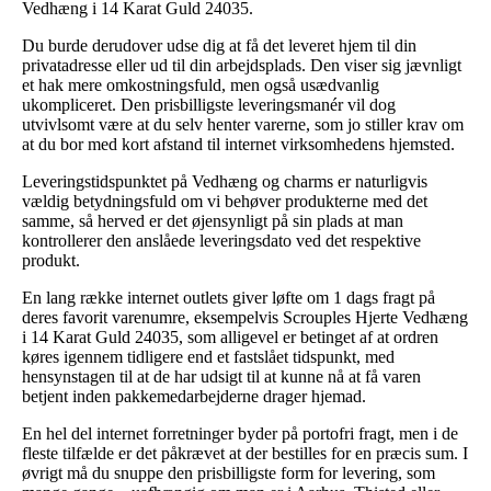
Vedhæng i 14 Karat Guld 24035.
Du burde derudover udse dig at få det leveret hjem til din
privatadresse eller ud til din arbejdsplads. Den viser sig jævnligt
et hak mere omkostningsfuld, men også usædvanlig
ukompliceret. Den prisbilligste leveringsmanér vil dog
utvivlsomt være at du selv henter varerne, som jo stiller krav om
at du bor med kort afstand til internet virksomhedens hjemsted.
Leveringstidspunktet på Vedhæng og charms er naturligvis
vældig betydningsfuld om vi behøver produkterne med det
samme, så herved er det øjensynligt på sin plads at man
kontrollerer den anslåede leveringsdato ved det respektive
produkt.
En lang række internet outlets giver løfte om 1 dags fragt på
deres favorit varenumre, eksempelvis Scrouples Hjerte Vedhæng
i 14 Karat Guld 24035, som alligevel er betinget af at ordren
køres igennem tidligere end et fastslået tidspunkt, med
hensynstagen til at de har udsigt til at kunne nå at få varen
betjent inden pakkemedarbejderne drager hjemad.
En hel del internet forretninger byder på portofri fragt, men i de
fleste tilfælde er det påkrævet at der bestilles for en præcis sum. I
øvrigt må du snuppe den prisbilligste form for levering, som