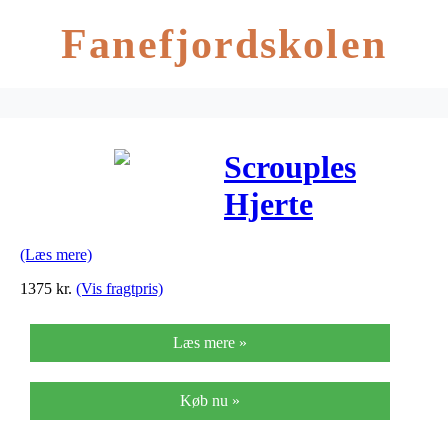
Fanefjordskolen
Scrouples
Hjerte
Vedhæng i 14
(Læs mere)
Karat Guld
1375
kr.
(Vis fragtpris)
24035
Læs mere »
Køb nu »