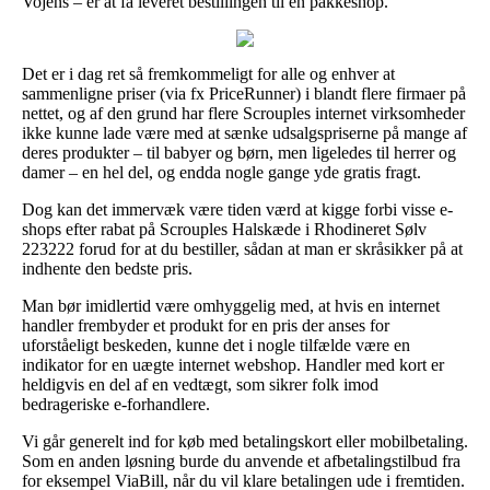
Vojens – er at få leveret bestillingen til en pakkeshop.
Det er i dag ret så fremkommeligt for alle og enhver at
sammenligne priser (via fx PriceRunner) i blandt flere firmaer på
nettet, og af den grund har flere Scrouples internet virksomheder
ikke kunne lade være med at sænke udsalgspriserne på mange af
deres produkter – til babyer og børn, men ligeledes til herrer og
damer – en hel del, og endda nogle gange yde gratis fragt.
Dog kan det immervæk være tiden værd at kigge forbi visse e-
shops efter rabat på Scrouples Halskæde i Rhodineret Sølv
223222 forud for at du bestiller, sådan at man er skråsikker på at
indhente den bedste pris.
Man bør imidlertid være omhyggelig med, at hvis en internet
handler frembyder et produkt for en pris der anses for
uforståeligt beskeden, kunne det i nogle tilfælde være en
indikator for en uægte internet webshop. Handler med kort er
heldigvis en del af en vedtægt, som sikrer folk imod
bedrageriske e-forhandlere.
Vi går generelt ind for køb med betalingskort eller mobilbetaling.
Som en anden løsning burde du anvende et afbetalingstilbud fra
for eksempel ViaBill, når du vil klare betalingen ude i fremtiden.