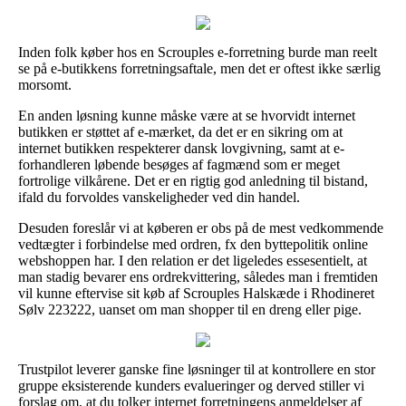
Inden folk køber hos en Scrouples e-forretning burde man reelt
se på e-butikkens forretningsaftale, men det er oftest ikke særlig
morsomt.
En anden løsning kunne måske være at se hvorvidt internet
butikken er støttet af e-mærket, da det er en sikring om at
internet butikken respekterer dansk lovgivning, samt at e-
forhandleren løbende besøges af fagmænd som er meget
fortrolige vilkårene. Det er en rigtig god anledning til bistand,
ifald du forvoldes vanskeligheder ved din handel.
Desuden foreslår vi at køberen er obs på de mest vedkommende
vedtægter i forbindelse med ordren, fx den byttepolitik online
webshoppen har. I den relation er det ligeledes essesentielt, at
man stadig bevarer ens ordrekvittering, således man i fremtiden
vil kunne eftervise sit køb af Scrouples Halskæde i Rhodineret
Sølv 223222, uanset om man shopper til en dreng eller pige.
Trustpilot leverer ganske fine løsninger til at kontrollere en stor
gruppe eksisterende kunders evalueringer og derved stiller vi
forslag om, at du tolker internet forretningens anmeldelser af