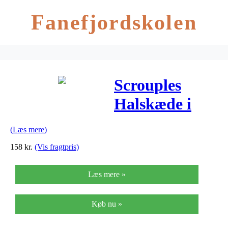
Fanefjordskolen
Scrouples
Halskæde i
Rhodineret
(Læs mere)
Sølv 223222
158
kr.
(Vis fragtpris)
Læs mere »
Køb nu »