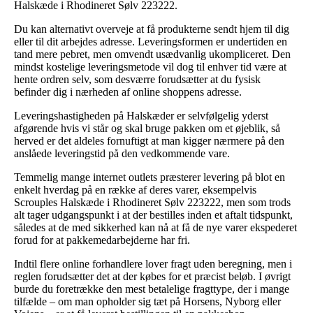
Halskæde i Rhodineret Sølv 223222.
Du kan alternativt overveje at få produkterne sendt hjem til dig
eller til dit arbejdes adresse. Leveringsformen er undertiden en
tand mere pebret, men omvendt usædvanlig ukompliceret. Den
mindst kostelige leveringsmetode vil dog til enhver tid være at
hente ordren selv, som desværre forudsætter at du fysisk
befinder dig i nærheden af online shoppens adresse.
Leveringshastigheden på Halskæder er selvfølgelig yderst
afgørende hvis vi står og skal bruge pakken om et øjeblik, så
herved er det aldeles fornuftigt at man kigger nærmere på den
anslåede leveringstid på den vedkommende vare.
Temmelig mange internet outlets præsterer levering på blot en
enkelt hverdag på en række af deres varer, eksempelvis
Scrouples Halskæde i Rhodineret Sølv 223222, men som trods
alt tager udgangspunkt i at der bestilles inden et aftalt tidspunkt,
således at de med sikkerhed kan nå at få de nye varer ekspederet
forud for at pakkemedarbejderne har fri.
Indtil flere online forhandlere lover fragt uden beregning, men i
reglen forudsætter det at der købes for et præcist beløb. I øvrigt
burde du foretrække den mest betalelige fragttype, der i mange
tilfælde – om man opholder sig tæt på Horsens, Nyborg eller