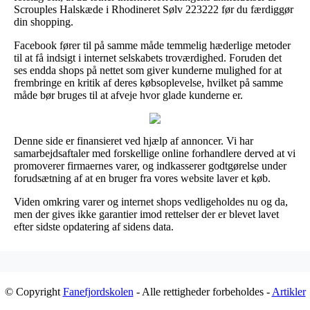
Scrouples Halskæde i Rhodineret Sølv 223222 før du færdiggør
din shopping.
Facebook fører til på samme måde temmelig hæderlige metoder
til at få indsigt i internet selskabets troværdighed. Foruden det
ses endda shops på nettet som giver kunderne mulighed for at
frembringe en kritik af deres købsoplevelse, hvilket på samme
måde bør bruges til at afveje hvor glade kunderne er.
Denne side er finansieret ved hjælp af annoncer. Vi har
samarbejdsaftaler med forskellige online forhandlere derved at vi
promoverer firmaernes varer, og indkasserer godtgørelse under
forudsætning af at en bruger fra vores website laver et køb.
Viden omkring varer og internet shops vedligeholdes nu og da,
men der gives ikke garantier imod rettelser der er blevet lavet
efter sidste opdatering af sidens data.
© Copyright
Fanefjordskolen
- Alle rettigheder forbeholdes -
Artikler