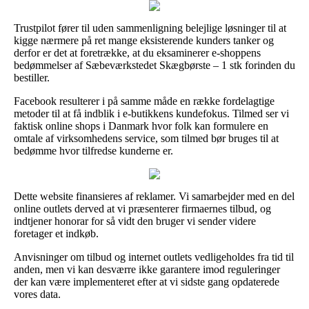
Trustpilot fører til uden sammenligning belejlige løsninger til at
kigge nærmere på ret mange eksisterende kunders tanker og
derfor er det at foretrække, at du eksaminerer e-shoppens
bedømmelser af Sæbeværkstedet Skægbørste – 1 stk forinden du
bestiller.
Facebook resulterer i på samme måde en række fordelagtige
metoder til at få indblik i e-butikkens kundefokus. Tilmed ser vi
faktisk online shops i Danmark hvor folk kan formulere en
omtale af virksomhedens service, som tilmed bør bruges til at
bedømme hvor tilfredse kunderne er.
Dette website finansieres af reklamer. Vi samarbejder med en del
online outlets derved at vi præsenterer firmaernes tilbud, og
indtjener honorar for så vidt den bruger vi sender videre
foretager et indkøb.
Anvisninger om tilbud og internet outlets vedligeholdes fra tid til
anden, men vi kan desværre ikke garantere imod reguleringer
der kan være implementeret efter at vi sidste gang opdaterede
vores data.