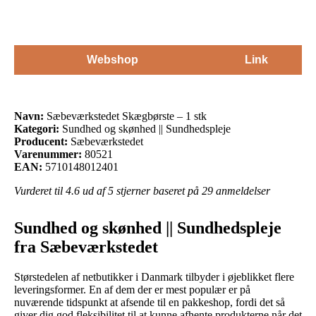
Webshop
Link
Navn:
Sæbeværkstedet Skægbørste – 1 stk
Kategori:
Sundhed og skønhed || Sundhedspleje
Producent:
Sæbeværkstedet
Varenummer:
80521
EAN:
5710148012401
Vurderet til
4.6
ud af 5 stjerner baseret på
29
anmeldelser
Sundhed og skønhed || Sundhedspleje
fra Sæbeværkstedet
Størstedelen af netbutikker i Danmark tilbyder i øjeblikket flere
leveringsformer. En af dem der er mest populær er på
nuværende tidspunkt at afsende til en pakkeshop, fordi det så
giver dig god fleksibilitet til at kunne afhente produkterne når det