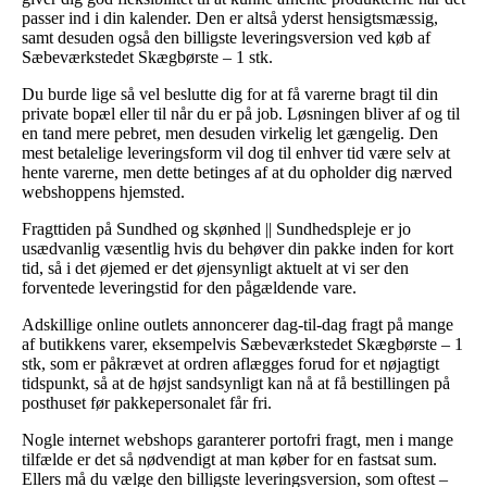
passer ind i din kalender. Den er altså yderst hensigtsmæssig,
samt desuden også den billigste leveringsversion ved køb af
Sæbeværkstedet Skægbørste – 1 stk.
Du burde lige så vel beslutte dig for at få varerne bragt til din
private bopæl eller til når du er på job. Løsningen bliver af og til
en tand mere pebret, men desuden virkelig let gængelig. Den
mest betalelige leveringsform vil dog til enhver tid være selv at
hente varerne, men dette betinges af at du opholder dig nærved
webshoppens hjemsted.
Fragttiden på Sundhed og skønhed || Sundhedspleje er jo
usædvanlig væsentlig hvis du behøver din pakke inden for kort
tid, så i det øjemed er det øjensynligt aktuelt at vi ser den
forventede leveringstid for den pågældende vare.
Adskillige online outlets annoncerer dag-til-dag fragt på mange
af butikkens varer, eksempelvis Sæbeværkstedet Skægbørste – 1
stk, som er påkrævet at ordren aflægges forud for et nøjagtigt
tidspunkt, så at de højst sandsynligt kan nå at få bestillingen på
posthuset før pakkepersonalet får fri.
Nogle internet webshops garanterer portofri fragt, men i mange
tilfælde er det så nødvendigt at man køber for en fastsat sum.
Ellers må du vælge den billigste leveringsversion, som oftest –