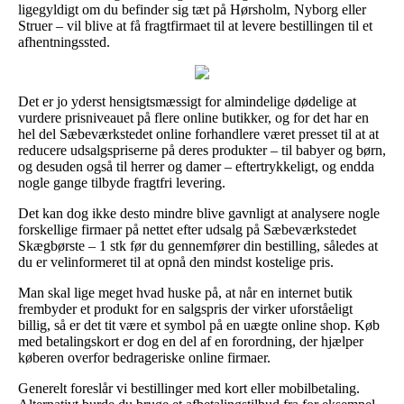
ligegyldigt om du befinder sig tæt på Hørsholm, Nyborg eller
Struer – vil blive at få fragtfirmaet til at levere bestillingen til et
afhentningssted.
Det er jo yderst hensigtsmæssigt for almindelige dødelige at
vurdere prisniveauet på flere online butikker, og for det har en
hel del Sæbeværkstedet online forhandlere været presset til at at
reducere udsalgspriserne på deres produkter – til babyer og børn,
og desuden også til herrer og damer – eftertrykkeligt, og endda
nogle gange tilbyde fragtfri levering.
Det kan dog ikke desto mindre blive gavnligt at analysere nogle
forskellige firmaer på nettet efter udsalg på Sæbeværkstedet
Skægbørste – 1 stk før du gennemfører din bestilling, således at
du er velinformeret til at opnå den mindst kostelige pris.
Man skal lige meget hvad huske på, at når en internet butik
frembyder et produkt for en salgspris der virker uforståeligt
billig, så er det tit være et symbol på en uægte online shop. Køb
med betalingskort er dog en del af en forordning, der hjælper
køberen overfor bedrageriske online firmaer.
Generelt foreslår vi bestillinger med kort eller mobilbetaling.