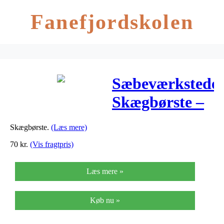
Fanefjordskolen
Sæbeværkstedet
Skægbørste –
1 stk
Skægbørste.
(Læs mere)
70
kr.
(Vis fragtpris)
Læs mere »
Køb nu »