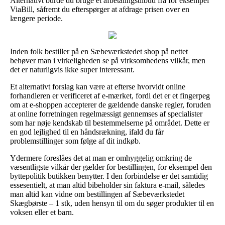
Alternativt burde du bruge et afbetalingstilbud fra for eksempel
ViaBill, såfremt du efterspørger at afdrage prisen over en
længere periode.
Inden folk bestiller på en Sæbeværkstedet shop på nettet
behøver man i virkeligheden se på virksomhedens vilkår, men
det er naturligvis ikke super interessant.
Et alternativt forslag kan være at efterse hvorvidt online
forhandleren er verificeret af e-mærket, fordi det er et fingerpeg
om at e-shoppen accepterer de gældende danske regler, foruden
at online forretningen regelmæssigt gennemses af specialister
som har nøje kendskab til bestemmelserne på området. Dette er
en god lejlighed til en håndsrækning, ifald du får
problemstillinger som følge af dit indkøb.
Ydermere foreslåes det at man er omhyggelig omkring de
væsentligste vilkår der gælder for bestillingen, for eksempel den
byttepolitik butikken benytter. I den forbindelse er det samtidig
essesentielt, at man altid bibeholder sin faktura e-mail, således
man altid kan vidne om bestillingen af Sæbeværkstedet
Skægbørste – 1 stk, uden hensyn til om du søger produkter til en
voksen eller et barn.