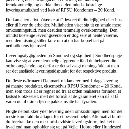
fremkommelig, og endda tilmed den mindst kostelige
leveringsmulighed ved køb af RFSU Kondomer – 20 Kond.
Du kan alternativt påtænke at få leveret til din lejlighed eller hus
eller til hvor du arbejder. Muligheden viser sig tit en smule mere
omkostningsfuld, men desuden temmelig overkommelig. Den
mindst kostelige leveringsversion er dog selv at hente varerne,
men den løsning stiller krav om at du har bopæl tæt på
netbutikkens hjemsted.
Leveringsdygtigheden på Sundhed og skønhed || Sundhedspleje
kan vise sig at være temmelig afgørende ifald du behøver din
ordre omgående, og derfor er det selvsagt meningsfuldt at man
ser det anslåede leveringstidspunkt for det respektive produkt.
De fleste e-firmaer i Danmark reklamerer med 1 dags levering
på mange produkter, eksempelvis RFSU Kondomer – 20 Kond,
men som trods alt er regnet ud fra at orden realiseres forinden et
fastsat klokkeslæt, med det formål at de garanteret kan nå at få
varen ud af døren før de pakkeansatte har fyraften.
Nogle netbutikker yder levering uden omkostninger, men for det
meste kun ifald du aftager for et bestemt beløb. Alternativt burde
du foretrække den mest prisbevidste leveringsform, hvilket tit –
hvad end man opholder sig tæt på Vejle, Hobro eller Hundested