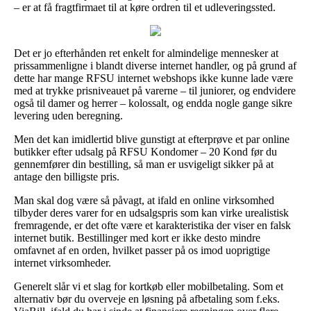
– er at få fragtfirmaet til at køre ordren til et udleveringssted.
Det er jo efterhånden ret enkelt for almindelige mennesker at
prissammenligne i blandt diverse internet handler, og på grund af
dette har mange RFSU internet webshops ikke kunne lade være
med at trykke prisniveauet på varerne – til juniorer, og endvidere
også til damer og herrer – kolossalt, og endda nogle gange sikre
levering uden beregning.
Men det kan imidlertid blive gunstigt at efterprøve et par online
butikker efter udsalg på RFSU Kondomer – 20 Kond før du
gennemfører din bestilling, så man er usvigeligt sikker på at
antage den billigste pris.
Man skal dog være så påvagt, at ifald en online virksomhed
tilbyder deres varer for en udsalgspris som kan virke urealistisk
fremragende, er det ofte være et karakteristika der viser en falsk
internet butik. Bestillinger med kort er ikke desto mindre
omfavnet af en orden, hvilket passer på os imod uoprigtige
internet virksomheder.
Generelt slår vi et slag for kortkøb eller mobilbetaling. Som et
alternativ bør du overveje en løsning på afbetaling som f.eks.