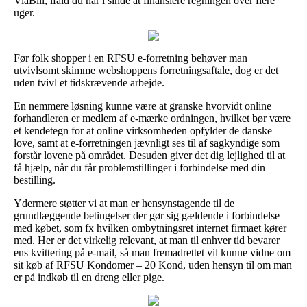
ViaBill, ifald du har i sinde at finansiere regningen over flere
uger.
Før folk shopper i en RFSU e-forretning behøver man
utvivlsomt skimme webshoppens forretningsaftale, dog er det
uden tvivl et tidskrævende arbejde.
En nemmere løsning kunne være at granske hvorvidt online
forhandleren er medlem af e-mærke ordningen, hvilket bør være
et kendetegn for at online virksomheden opfylder de danske
love, samt at e-forretningen jævnligt ses til af sagkyndige som
forstår lovene på området. Desuden giver det dig lejlighed til at
få hjælp, når du får problemstillinger i forbindelse med din
bestilling.
Ydermere støtter vi at man er hensynstagende til de
grundlæggende betingelser der gør sig gældende i forbindelse
med købet, som fx hvilken ombytningsret internet firmaet kører
med. Her er det virkelig relevant, at man til enhver tid bevarer
ens kvittering på e-mail, så man fremadrettet vil kunne vidne om
sit køb af RFSU Kondomer – 20 Kond, uden hensyn til om man
er på indkøb til en dreng eller pige.