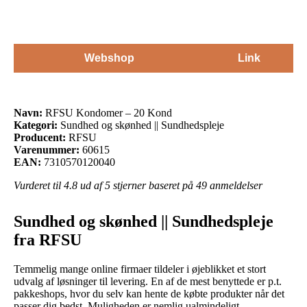
Webshop
Link
Navn:
RFSU Kondomer – 20 Kond
Kategori:
Sundhed og skønhed || Sundhedspleje
Producent:
RFSU
Varenummer:
60615
EAN:
7310570120040
Vurderet til
4.8
ud af 5 stjerner baseret på
49
anmeldelser
Sundhed og skønhed || Sundhedspleje
fra RFSU
Temmelig mange online firmaer tildeler i øjeblikket et stort
udvalg af løsninger til levering. En af de mest benyttede er p.t.
pakkeshops, hvor du selv kan hente de købte produkter når det
passer dig bedst. Muligheden er nemlig ualmindeligt