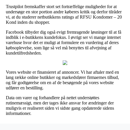
Trustpilot fremskaffer stort set fortræffelige muligheder for at
undersøge en stor portion andre køberes kritik og derfor tilråder
vi, at du studerer netbutikkens ratings af RFSU Kondomer – 20
Kond inden du shopper.
Facebook tilbyder dig også evigt fremragende løsninger til at få
indblik i e-butikkens kundefokus. I øvrigt ser vi mange internet
varehuse hvor det er muligt at formulere en vurdering af deres
købsoplevelse, som lige så vel må benyttes til afvejning af
kundetilfredsheden.
Vores website er finansieret af annoncer. Vi har aftaler med en
lang række online butikker og markedsfører firmaernes tilbud,
og får godtgørelse om en af de besøgende på vores website
udfører en bestilling.
Data om varer og forhandlere på nettet understøttes
rutinemæssigt, men der tages ikke ansvar for ændringer der
muligvis er realiseret siden vi sidste gang opdaterede sidens
informationer.