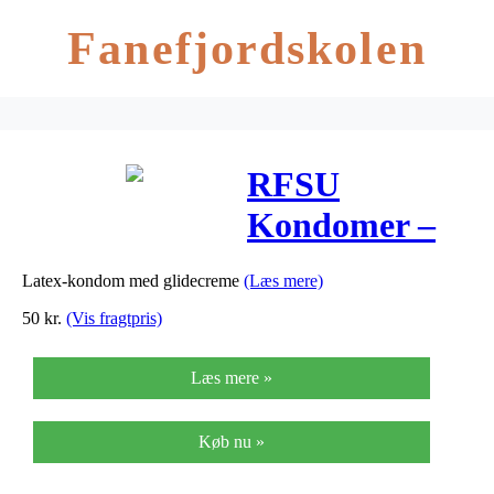
Fanefjordskolen
RFSU
Kondomer –
20 Kond
Latex-kondom med glidecreme
(Læs mere)
50
kr.
(Vis fragtpris)
Læs mere »
Køb nu »