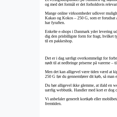
og med det formål er det forholdsvis relevan
Mange online virksomheder udlover mulighe
Kakao og Kokos – 250 G, som er forudsat at 
har fyraften.
Enkelte e-shops i Danmark yder levering ude
dig den prisbilligste form for fragt, hvilket
til en pakkeshop.
Det er i dag særligt overkommeligt for forbru
nødt til at nedbringe priserne på varerne – 
Men det kan alligevel være tiden værd at 
250 G før du gennemfører dit køb, så man er 
Du bør alligevel ikke glemme, at ifald en w
uærlig webbutik. Handler med kort er dog omf
Vi anbefaler generelt kortkøb eller mobilbet
fremtiden.