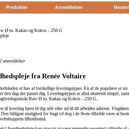
Produkter
Anmeldelser
Bedøm
aw Ø m. Kakao og Kokos – 250 G
pleje
2
anmeldelser
dhedspleje fra Renée Voltaire
erhånden et hav af forskellige leveringstyper. En af de populære er nu til
rer den dag der passer dig. Leveringstypen er altså ekstremt simpel, samt
 Boghvedegranola Raw Ø m. Kakao og Kokos – 250 G.
 til levering hjem til dig selv eller ud til dit arbejdes adresse. Fragtlø
 billigste mulighed for fragt vil dog i de fleste tilfælde være at hent
 webshoppens tilholdssted.
|| Sundhedspleje kan vise sig at være temmelig essentiel i tilfælde af 