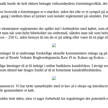
tik burde de helt sikkert betragte virksomhedens forretningsvilkår, det
e hvorvidt e-forretningen er e-mærket, siden det ofte er et sympol på at
gang i mellem tilses af jurister som kender reglementet på området. Det g
 de elementære reglementer der spiller ind i forbindelse med købet, som
, at man når som helst bibeholder sin ordremail, således man når som hel
250 G, uden hensyn til om du er på udkig efter varer til en pige ell
inger til at undersøge forskellige aktuelle konsumenters ratings og på g
r af Renée Voltaire Boghvedegranola Raw Ø m. Kakao og Kokos – 250
ige løsninger til at få indsigt i online butikkens kundefokus. I øvrigt s
om tilmed bør drages fordel af til at fornemme kundetilfredsheden.
 annoncer. Vi har tætte samarbejder med et hav af e-shops og introducer
de gennemfører et køb.
des hele tiden, men vi tager forbehold for reguleringer der potentielt e