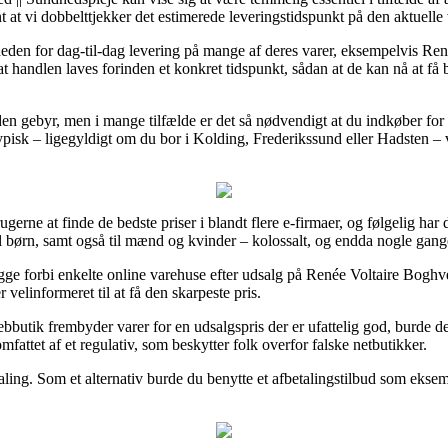
t at vi dobbelttjekker det estimerede leveringstidspunkt på den aktuelle 
den for dag-til-dag levering på mange af deres varer, eksempelvis R
handlen laves forinden et konkret tidspunkt, sådan at de kan nå at få b
n gebyr, men i mange tilfælde er det så nødvendigt at du indkøber for
 typisk – ligegyldigt om du bor i Kolding, Frederikssund eller Hadsten – v
gerne at finde de bedste priser i blandt flere e-firmaer, og følgelig har 
til børn, samt også til mænd og kvinder – kolossalt, og endda nogle gang
kigge forbi enkelte online varehuse efter udsalg på Renée Voltaire B
velinformeret til at få den skarpeste pris.
ebbutik frembyder varer for en udsalgspris der er ufattelig god, burde
attet af et regulativ, som beskytter folk overfor falske netbutikker.
aling. Som et alternativ burde du benytte et afbetalingstilbud som eksempe