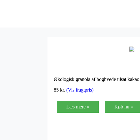
Økologisk granola af boghvede tilsat kaka
85
kr.
(Vis fragtpris)
Læs mere »
Køb nu »