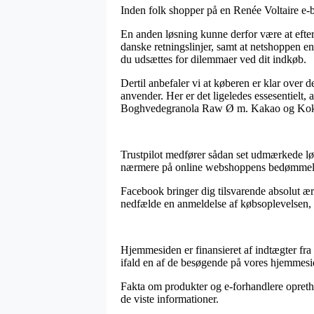
Inden folk shopper på en Renée Voltaire e-bu
En anden løsning kunne derfor være at efters
danske retningslinjer, samt at netshoppen en 
du udsættes for dilemmaer ved dit indkøb.
Dertil anbefaler vi at køberen er klar over
anvender. Her er det ligeledes essesentielt
Boghvedegranola Raw Ø m. Kakao og Kokos – 
Trustpilot medfører sådan set udmærkede løsn
nærmere på online webshoppens bedømmelse
Facebook bringer dig tilsvarende absolut ærl
nedfælde en anmeldelse af købsoplevelsen, s
Hjemmesiden er finansieret af indtægter fra
ifald en af de besøgende på vores hjemmesi
Fakta om produkter og e-forhandlere oprethol
de viste informationer.