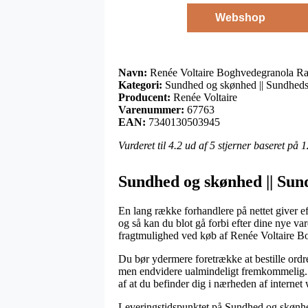
Webshop
Navn:
Renée Voltaire Boghvedegranola R
Kategori:
Sundhed og skønhed || Sundheds
Producent:
Renée Voltaire
Varenummer:
67763
EAN:
7340130503945
Vurderet til
4.2
ud af 5 stjerner baseret på
1
Sundhed og skønhed || Sun
En lang række forhandlere på nettet giver eft
og så kan du blot gå forbi efter dine nye va
fragtmulighed ved køb af Renée Voltaire
Du bør ydermere foretrække at bestille ordren
men endvidere ualmindeligt fremkommelig. Den
af at du befinder dig i nærheden af internet
Leveringstidspunktet på Sundhed og skønhed 