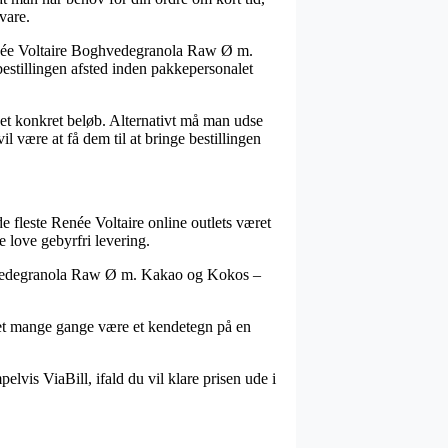
vare.
enée Voltaire Boghvedegranola Raw Ø m.
estillingen afsted inden pakkepersonalet
 et konkret beløb. Alternativt må man udse
il være at få dem til at bringe bestillingen
de fleste Renée Voltaire online outlets været
e love gebyrfri levering.
oghvedegranola Raw Ø m. Kakao og Kokos –
 det mange gange være et kendetegn på en
lvis ViaBill, ifald du vil klare prisen ude i