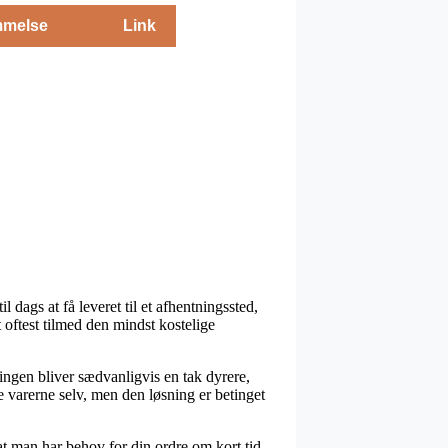
melse
Link
 dags at få leveret til et afhentningssted,
 oftest tilmed den mindst kostelige
sningen bliver sædvanligvis en tak dyrere,
e varerne selv, men den løsning er betinget
at man har behov for din ordre om kort tid,