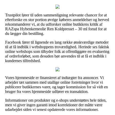
Trustpilot fører til uden sammenligning relevante chancer for at
efterforske en stor portion øvrige køberes anmeldelser og herved
rekommanderer vi, at du udforsker online butikkens kritik af
RAZspa Hybenkerneolie Ren Koldpresset – 30 ml forud for at
du lægger din bestilling.
Facebook fører til lignende en lang række ønskværdige metoder
til at få indblik i webshoppens troværdighed. Herinde ses faktisk
online webshops som tilbyder folk at offentliggøre en evaluering
af ordreforløbet, som desuden bør anvendes til at få et indblik i
kundernes tilfredshed.
Vores hjemmeside er finansieret af indtægter fra annoncer. Vi
arbejder tæt sammen med utallige online forretninger hvor vi
publicerer butikkernes varer, og tager kommission for så vidt en
bruger fra vores hjemmeside udfører en transaktion.
Informationer om produkter og e-shops understøttes hele tiden,
men vi giver ingen garanti imod korrektioner der måtte være
udarbejdet siden vi senest opdaterede vores informationer.