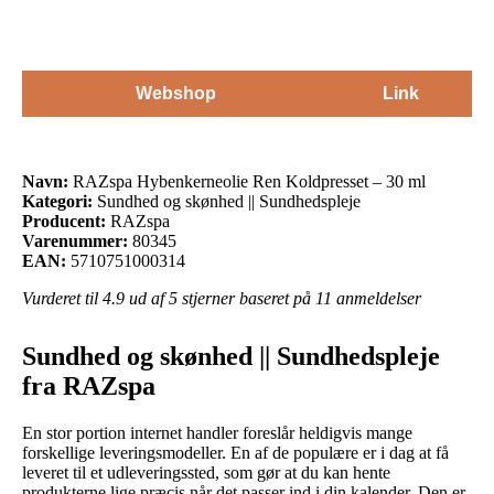
Webshop
Link
Navn:
RAZspa Hybenkerneolie Ren Koldpresset – 30 ml
Kategori:
Sundhed og skønhed || Sundhedspleje
Producent:
RAZspa
Varenummer:
80345
EAN:
5710751000314
Vurderet til
4.9
ud af 5 stjerner baseret på
11
anmeldelser
Sundhed og skønhed || Sundhedspleje
fra RAZspa
En stor portion internet handler foreslår heldigvis mange
forskellige leveringsmodeller. En af de populære er i dag at få
leveret til et udleveringssted, som gør at du kan hente
produkterne lige præcis når det passer ind i din kalender. Den er