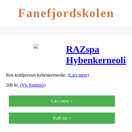
Fanefjordskolen
RAZspa
Hybenkerneolie
Ren
Ren koldpresset hybenkerneolie.
(Læs mere)
Koldpresset –
206
kr.
(Vis fragtpris)
30 ml
Læs mere »
Køb nu »