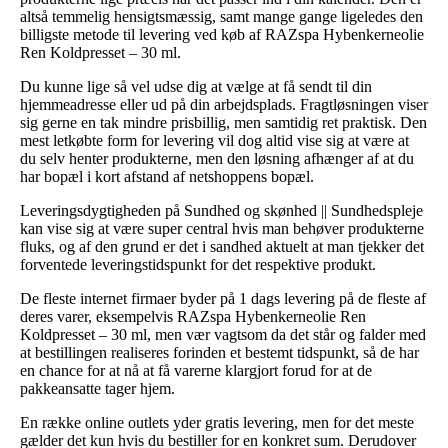
altså temmelig hensigtsmæssig, samt mange gange ligeledes den
billigste metode til levering ved køb af RAZspa Hybenkerneolie
Ren Koldpresset – 30 ml.
Du kunne lige så vel udse dig at vælge at få sendt til din
hjemmeadresse eller ud på din arbejdsplads. Fragtløsningen viser
sig gerne en tak mindre prisbillig, men samtidig ret praktisk. Den
mest letkøbte form for levering vil dog altid vise sig at være at
du selv henter produkterne, men den løsning afhænger af at du
har bopæl i kort afstand af netshoppens bopæl.
Leveringsdygtigheden på Sundhed og skønhed || Sundhedspleje
kan vise sig at være super central hvis man behøver produkterne
fluks, og af den grund er det i sandhed aktuelt at man tjekker det
forventede leveringstidspunkt for det respektive produkt.
De fleste internet firmaer byder på 1 dags levering på de fleste af
deres varer, eksempelvis RAZspa Hybenkerneolie Ren
Koldpresset – 30 ml, men vær vagtsom da det står og falder med
at bestillingen realiseres forinden et bestemt tidspunkt, så de har
en chance for at nå at få varerne klargjort forud for at de
pakkeansatte tager hjem.
En række online outlets yder gratis levering, men for det meste
gælder det kun hvis du bestiller for en konkret sum. Derudover