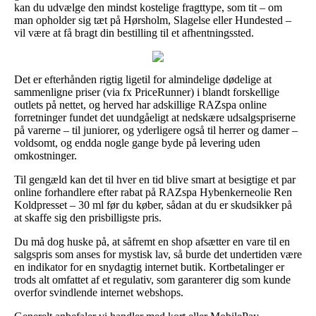
kan du udvælge den mindst kostelige fragttype, som tit – om
man opholder sig tæt på Hørsholm, Slagelse eller Hundested –
vil være at få bragt din bestilling til et afhentningssted.
Det er efterhånden rigtig ligetil for almindelige dødelige at
sammenligne priser (via fx PriceRunner) i blandt forskellige
outlets på nettet, og herved har adskillige RAZspa online
forretninger fundet det uundgåeligt at nedskære udsalgspriserne
på varerne – til juniorer, og yderligere også til herrer og damer –
voldsomt, og endda nogle gange byde på levering uden
omkostninger.
Til gengæld kan det til hver en tid blive smart at besigtige et par
online forhandlere efter rabat på RAZspa Hybenkerneolie Ren
Koldpresset – 30 ml før du køber, sådan at du er skudsikker på
at skaffe sig den prisbilligste pris.
Du må dog huske på, at såfremt en shop afsætter en vare til en
salgspris som anses for mystisk lav, så burde det undertiden være
en indikator for en snydagtig internet butik. Kortbetalinger er
trods alt omfattet af et regulativ, som garanterer dig som kunde
overfor svindlende internet webshops.