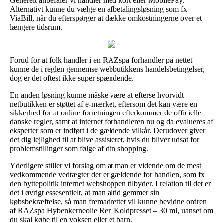
Generelt anbefaler vi handler med kort eller MobilePay.
Alternativt kunne du vælge en afbetalingsløsning som fx
ViaBill, når du efterspørger at dække omkostningerne over et
længere tidsrum.
Forud for at folk handler i en RAZspa forhandler på nettet
kunne de i reglen gennemse webbutikkens handelsbetingelser,
dog er det oftest ikke super spændende.
En anden løsning kunne måske være at efterse hvorvidt
netbutikken er støttet af e-mærket, eftersom det kan være en
sikkerhed for at online forretningen efterkommer de officielle
danske regler, samt at internet forhandleren nu og da evalueres af
eksperter som er indført i de gældende vilkår. Derudover giver
det dig lejlighed til at blive assisteret, hvis du bliver udsat for
problemstillinger som følge af din shopping.
Yderligere stiller vi forslag om at man er vidende om de mest
vedkommende vedtægter der er gældende for handlen, som fx
den byttepolitik internet webshoppen tilbyder. I relation til det er
det i øvrigt essesentielt, at man altid gemmer sin
købsbekræftelse, så man fremadrettet vil kunne bevidne ordren
af RAZspa Hybenkerneolie Ren Koldpresset – 30 ml, uanset om
du skal købe til en voksen eller et barn.