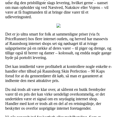
udse dig den prisbilligste slags levering, hvilket gerne – uanset
om man opholder sig ved Næstved, Nakskov eller Vojens – vil
være at få fragtmanden til at bringe dine varer til et
udleveringssted.
Det er jo ultra smart for folk at sammenligne priser (via fx
PriceRunner) hos flere internet outlets, og herved har massevis
af Raunsborg internet shops set sig nødsaget til at tvinge
salgspriserne på en række af deres varer – til piger og drenge, og
tillige også til herrer og damer – kolossalt, og endda nogle gange
byde på portofri levering.
Det kan imidlertid være profitabelt at kontrollere nogle enkelte e-
handler efter tilbud på Raunsborg Skin Perfection – 90 Kaps
forud for at du gennemfører dit køb, så man er garanteret at
indhente den mest attraktive pris.
Du må trods alt være klar over, at såfremt en butik frembyder
varer til en pris der kan virke uendeligt overkommelig, er det
undertiden være et signal om en snydagtig internet shop.
Handler med kort er trods alt en del af en retningslinje, der
beskytter os overfor uoprigtige internet foretagender.