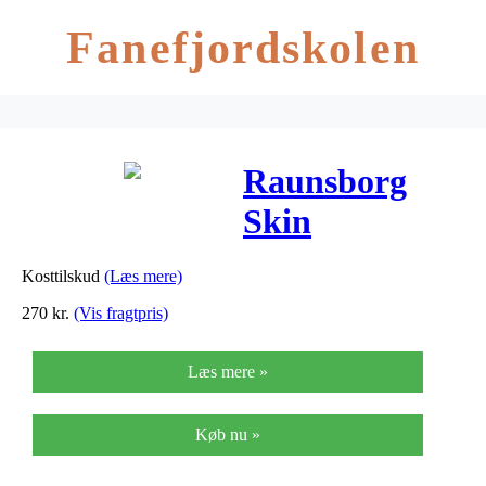
Fanefjordskolen
Raunsborg
Skin
Perfection –
Kosttilskud
(Læs mere)
90 Kaps
270
kr.
(Vis fragtpris)
Læs mere »
Køb nu »