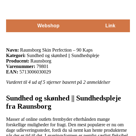
Webshop
Link
Navn:
Raunsborg Skin Perfection – 90 Kaps
Kategori:
Sundhed og skønhed || Sundhedspleje
Producent:
Raunsborg
Varenummer:
79801
EAN:
5713006030029
Vurderet til
4
ud af 5 stjerner baseret på
2
anmeldelser
Sundhed og skønhed || Sundhedspleje
fra Raunsborg
Masser af online outlets frembyder efterhånden mange
forskellige muligheder for fragt. Den mest populære er nu om
dage udleveringssteder, fordi du så nemt kan hente produkterne
når der er tid til det. Leveringsformen er nemlig særligt fleksibel,