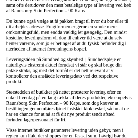
samt ofte derudover den mest betalelige type af levering ved køb
af Raunsborg Skin Perfection – 90 Kaps.
Du kunne også vælge at få pakken bragt til hvor du bor eller til
dit arbejdes adresse. Fragtformen er gerne en smule mere
omkostningsfuld, men endda vældig let gængelig. Den mindst
kostelige leveringsform vil dog til enhver tid være at du selv
henter varerne, som jo er betinget af at du fysisk befinder dig i
nærheden af internet forretningens bopæl.
Leveringstiden på Sundhed og skønhed || Sundhedspleje er
naturligvis ekstremt aktuel forudsat vi står og skal bruge din
pakke straks, og med det formål er det helt relevant at vi
kontrollerer den anslåede leveringsdato ved det respektive
produkt.
Størstedelen af butikker på nettet præsterer levering efter en
enkelt hverdag på en lang række af deres produkter, eksempelvis
Raunsborg Skin Perfection – 90 Kaps, som dog kræver at
bestillingen gennemføres før et fastslået klokkeslæt, sådan at de
har en chance for at nå at få dit nye produkt sendt afsted
forinden lagerpersonalet får fri.
Visse internet butikker garanterer levering uden gebyr, men i
reglen kun ifald der shoppes for en fastsat sum. I øvrigt bør du