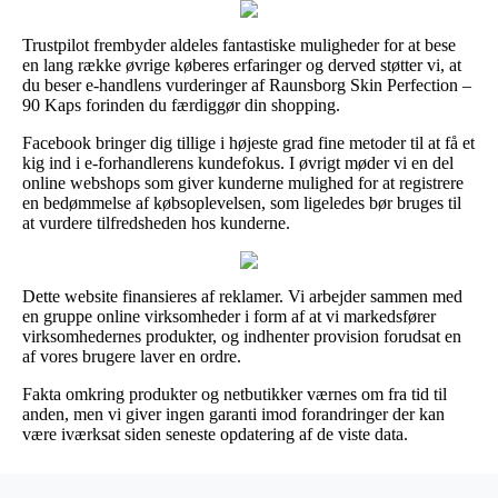
Trustpilot frembyder aldeles fantastiske muligheder for at bese
en lang række øvrige køberes erfaringer og derved støtter vi, at
du beser e-handlens vurderinger af Raunsborg Skin Perfection –
90 Kaps forinden du færdiggør din shopping.
Facebook bringer dig tillige i højeste grad fine metoder til at få et
kig ind i e-forhandlerens kundefokus. I øvrigt møder vi en del
online webshops som giver kunderne mulighed for at registrere
en bedømmelse af købsoplevelsen, som ligeledes bør bruges til
at vurdere tilfredsheden hos kunderne.
Dette website finansieres af reklamer. Vi arbejder sammen med
en gruppe online virksomheder i form af at vi markedsfører
virksomhedernes produkter, og indhenter provision forudsat en
af vores brugere laver en ordre.
Fakta omkring produkter og netbutikker værnes om fra tid til
anden, men vi giver ingen garanti imod forandringer der kan
være iværksat siden seneste opdatering af de viste data.