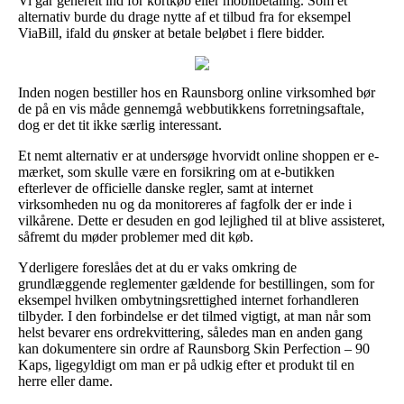
Vi går generelt ind for kortkøb eller mobilbetaling. Som et
alternativ burde du drage nytte af et tilbud fra for eksempel
ViaBill, ifald du ønsker at betale beløbet i flere bidder.
Inden nogen bestiller hos en Raunsborg online virksomhed bør
de på en vis måde gennemgå webbutikkens forretningsaftale,
dog er det tit ikke særlig interessant.
Et nemt alternativ er at undersøge hvorvidt online shoppen er e-
mærket, som skulle være en forsikring om at e-butikken
efterlever de officielle danske regler, samt at internet
virksomheden nu og da monitoreres af fagfolk der er inde i
vilkårene. Dette er desuden en god lejlighed til at blive assisteret,
såfremt du møder problemer med dit køb.
Yderligere foreslåes det at du er vaks omkring de
grundlæggende reglementer gældende for bestillingen, som for
eksempel hvilken ombytningsrettighed internet forhandleren
tilbyder. I den forbindelse er det tilmed vigtigt, at man når som
helst bevarer ens ordrekvittering, således man en anden gang
kan dokumentere sin ordre af Raunsborg Skin Perfection – 90
Kaps, ligegyldigt om man er på udkig efter et produkt til en
herre eller dame.