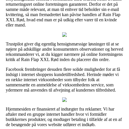
returneringsret online forretningen garanterer. Derfor er det på
samme måde relevant, at man til enhver tid beholder sin e-mail
kvittering, så man fremadrettet kan påvise handlen af Rain Flap
XXL Rød, hvad end man er på udkig efter varer til en kvinde
eller mand.
Trustpilot giver dig egentlig hensigtsmæssige løsninger til at se
nøjere på adskillige andre konsumenters observationer og herved
rekommanderer vi, at du kigger nærmere på online forretningens
kritik af Rain Flap XXL Rød inden du placerer din ordre.
Facebook frembringer desuden flere solide muligheder for at få
indsigt i internet shoppens kundetilfredshed. Herinde møder vi
en række internet virksomheder som tilbyder folk at
sammensætte en anmeldelse af virksomhedens service, som
ydermere må anvendes til afvejning af kundernes tilfredshed.
Hjemmesiden er finansieret af indtægter fra reklamer. Vi har
aftaler med en gruppe internet handler hvor vi formidler
butikkernes produkter, og modtager betaling i tilfælde af at en af
de besøgende på vores website udfører et indkøb.