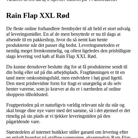
Rain Flap XXL Rød
De fleste online forhandlere frembyder til alt held et stort udvalg
af leveringsmidler. En af de mest benyttede er nu til dags at
afsende til en pakkeshop, hvor du så nemt kan hente
produkterne når det passer dig bedst. Leveringsmetoden er
nemlig meget fremkommelig, og oftest ligeledes den prisbilligste
slags levering ved køb af Rain Flap XXL Rød.
Du kunne derudover beslutte dig for at få produkterne sendt til
din bolig eller ud på din arbejdsplads. Fragtløsningen er tit en
tand mere omkostningsfuld, men endvidere i høj grad ligetil.
Den mest prisbevidste form for fragt er unægtelig at du selv
henter varerne, som jo kræver at du er i nærheden af online
shoppens tilholdssted.
Fragtperioden på er naturligvis vældig relevant når du står og
skal bruge dine nye varer med det samme, så i det øjemed er det
rimelig på sin plads at vi tjekker leveringstiden på den
pågældende vare.
Størstedelen af internet butikker stiller garanti om levering efter
en enkelt hverdag på utallige varenumre, eksempelvis Rain Flap