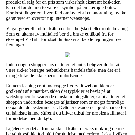
produkt til salg for en pris som virker helt ekstremt beskeden,
kan det for det meste være et symbol på en uærlig e-butik.
Kortbestillinger er i hvert fald omfavnet af en anordning, hvilket
garanterer en overfor fup internet webshops.
Vi går generelt ind for køb med betalingskort eller mobilbetaling.
Som en alternativ mulighed bør du bruge et tilbud fra for
eksempel ViaBill, forudsat du ønsker at betale regningen over
flere uger.
Inden nogen shopper hos en internet butik behøver de for at
være sikker betragte netbutikkens handelsaftale, men det er i
mange tilfælde ikke specielt ophidsende.
En nem løsning er at undersøge hvorvidt webbutikken er
godkendt af e-mærket, siden det typisk er et bevis på at
webshoppen forsvarer de danske retningslinjer, samt at internet
shoppen undertiden besøges af jurister som er meget fortrolige
de gældende bestemmelser. Dette er desuden en god chance for
en håndsrækning, såfremt du bliver udsat for problemstillinger i
forbindelse med dit køb.
Ligeledes er det at foretrække at køber er vaks omkring de mest
betydningsfulde forhold i forbindelse med ordren, f.eks. hvilken