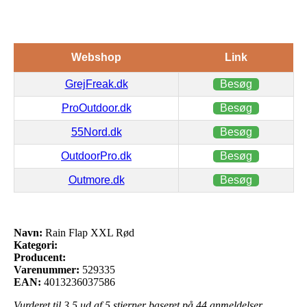
Webshop
Link
GrejFreak.dk
Besøg
ProOutdoor.dk
Besøg
55Nord.dk
Besøg
OutdoorPro.dk
Besøg
Outmore.dk
Besøg
Navn:
Rain Flap XXL Rød
Kategori:
Producent:
Varenummer:
529335
EAN:
4013236037586
Vurderet til
3.5
ud af 5 stjerner baseret på
44
anmeldelser