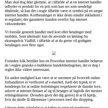
Man skal dog ikke glemme, at i tilfælde af at en internet handler
udbyder et produkt for en pris som kan ses som uendeligt
tiltalende, så kan det i nogle tilfælde være et symbol på en uægte
internet handler. Kortbetalinger er ikke desto mindre inkluderet i
et regulativ, der garanterer kunden overfor fup internet
virksomheder.
Vi foreslår generelt handler med kort eller betalinger med
mobilen. Som alternativ kan du anvende en løsning fra
eksempelvis ViaBill, i tilfælde af at du gerne vil godtgøre
betalingen over flere uger.
Forinden folk bestiller hos en Powerbar internet handler behøver
de i reglen granske e-butikkens handelsbetingelser, det er dog i
reglen ikke videre interessant.
En anden mulighed kan være at se nærmere på hvorvidt online
forhandleren er verificeret af e-mærket, fordi det typisk er et
kendetegn for at online forretningen respekterer de danske love,
udover at internet firmaet af og til besøges af fagfolk der mestrer
retningslinjerne. Desuden giver det dig genvej til at få hjælp,
hvis du skulle få dilemmaer i processen med din shopping.
Udover dette anbefaler vi at køber er oppe på mærkerne