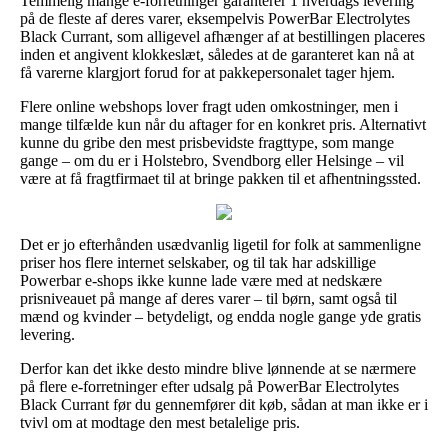
Temmelig mange e-forretninger garanterer 1 hverdags levering
på de fleste af deres varer, eksempelvis PowerBar Electrolytes
Black Currant, som alligevel afhænger af at bestillingen placeres
inden et angivent klokkeslæt, således at de garanteret kan nå at
få varerne klargjort forud for at pakkepersonalet tager hjem.
Flere online webshops lover fragt uden omkostninger, men i
mange tilfælde kun når du aftager for en konkret pris. Alternativt
kunne du gribe den mest prisbevidste fragttype, som mange
gange – om du er i Holstebro, Svendborg eller Helsinge – vil
være at få fragtfirmaet til at bringe pakken til et afhentningssted.
Det er jo efterhånden usædvanlig ligetil for folk at sammenligne
priser hos flere internet selskaber, og til tak har adskillige
Powerbar e-shops ikke kunne lade være med at nedskære
prisniveauet på mange af deres varer – til børn, samt også til
mænd og kvinder – betydeligt, og endda nogle gange yde gratis
levering.
Derfor kan det ikke desto mindre blive lønnende at se nærmere
på flere e-forretninger efter udsalg på PowerBar Electrolytes
Black Currant før du gennemfører dit køb, sådan at man ikke er i
tvivl om at modtage den mest betalelige pris.