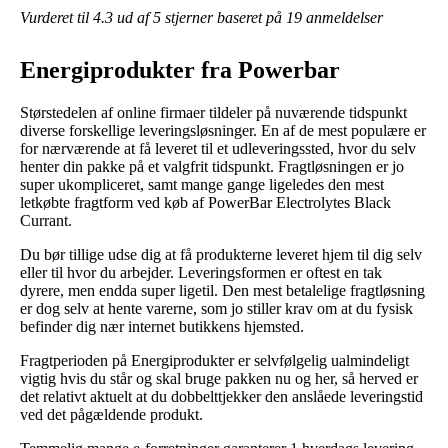
Vurderet til
4.3
ud af 5 stjerner baseret på
19
anmeldelser
Energiprodukter fra Powerbar
Størstedelen af online firmaer tildeler på nuværende tidspunkt
diverse forskellige leveringsløsninger. En af de mest populære er
for nærværende at få leveret til et udleveringssted, hvor du selv
henter din pakke på et valgfrit tidspunkt. Fragtløsningen er jo
super ukompliceret, samt mange gange ligeledes den mest
letkøbte fragtform ved køb af PowerBar Electrolytes Black
Currant.
Du bør tillige udse dig at få produkterne leveret hjem til dig selv
eller til hvor du arbejder. Leveringsformen er oftest en tak
dyrere, men endda super ligetil. Den mest betalelige fragtløsning
er dog selv at hente varerne, som jo stiller krav om at du fysisk
befinder dig nær internet butikkens hjemsted.
Fragtperioden på Energiprodukter er selvfølgelig ualmindeligt
vigtig hvis du står og skal bruge pakken nu og her, så herved er
det relativt aktuelt at du dobbelttjekker den anslåede leveringstid
ved det pågældende produkt.