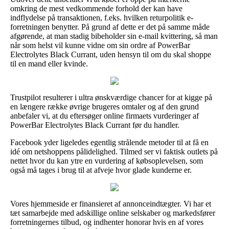
omkring de mest vedkommende forhold der kan have
indflydelse på transaktionen, f.eks. hvilken returpolitik e-
forretningen benytter. På grund af dette er det på samme måde
afgørende, at man stadig bibeholder sin e-mail kvittering, så man
når som helst vil kunne vidne om sin ordre af PowerBar
Electrolytes Black Currant, uden hensyn til om du skal shoppe
til en mand eller kvinde.
Trustpilot resulterer i ultra ønskværdige chancer for at kigge på
en længere række øvrige brugeres omtaler og af den grund
anbefaler vi, at du eftersøger online firmaets vurderinger af
PowerBar Electrolytes Black Currant før du handler.
Facebook yder ligeledes egentlig strålende metoder til at få en
idé om netshoppens pålidelighed. Tilmed ser vi faktisk outlets på
nettet hvor du kan ytre en vurdering af købsoplevelsen, som
også må tages i brug til at afveje hvor glade kunderne er.
Vores hjemmeside er finansieret af annonceindtægter. Vi har et
tæt samarbejde med adskillige online selskaber og markedsfører
forretningernes tilbud, og indhenter honorar hvis en af vores