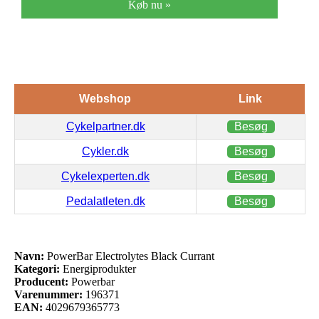
Køb nu »
Webshop
Link
Cykelpartner.dk
Besøg
Cykler.dk
Besøg
Cykelexperten.dk
Besøg
Pedalatleten.dk
Besøg
Navn:
PowerBar Electrolytes Black Currant
Kategori:
Energiprodukter
Producent:
Powerbar
Varenummer:
196371
EAN:
4029679365773