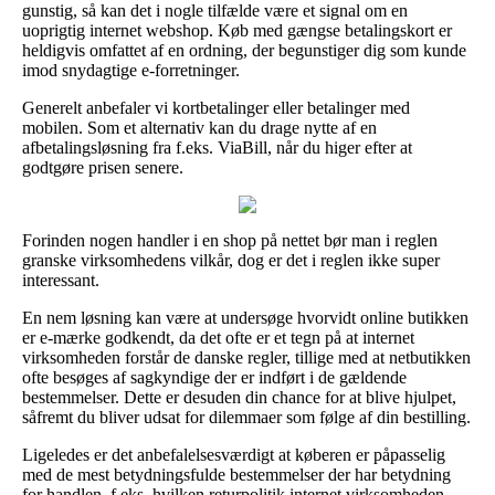
gunstig, så kan det i nogle tilfælde være et signal om en
uoprigtig internet webshop. Køb med gængse betalingskort er
heldigvis omfattet af en ordning, der begunstiger dig som kunde
imod snydagtige e-forretninger.
Generelt anbefaler vi kortbetalinger eller betalinger med
mobilen. Som et alternativ kan du drage nytte af en
afbetalingsløsning fra f.eks. ViaBill, når du higer efter at
godtgøre prisen senere.
Forinden nogen handler i en shop på nettet bør man i reglen
granske virksomhedens vilkår, dog er det i reglen ikke super
interessant.
En nem løsning kan være at undersøge hvorvidt online butikken
er e-mærke godkendt, da det ofte er et tegn på at internet
virksomheden forstår de danske regler, tillige med at netbutikken
ofte besøges af sagkyndige der er indført i de gældende
bestemmelser. Dette er desuden din chance for at blive hjulpet,
såfremt du bliver udsat for dilemmaer som følge af din bestilling.
Ligeledes er det anbefalelsesværdigt at køberen er påpasselig
med de mest betydningsfulde bestemmelser der har betydning
for handlen, f.eks. hvilken returpolitik internet virksomheden