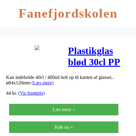
Fanefjordskolen
Plastikglas
blød 30cl PP
50stk/ps total
Kan indeholde 40cl / 400ml helt op til kanten af glasset..
40cl
ø84x120mm
(Læs mere)
44
kr.
(Vis fragtpris)
Læs mere »
Køb nu »