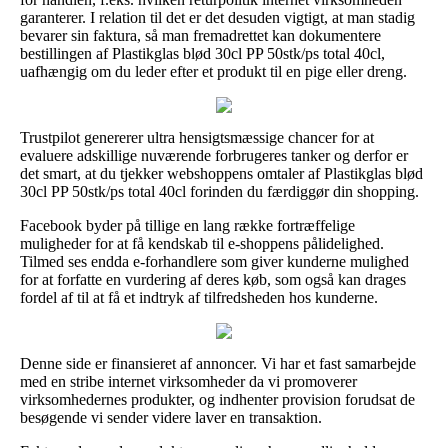
garanterer. I relation til det er det desuden vigtigt, at man stadig
bevarer sin faktura, så man fremadrettet kan dokumentere
bestillingen af Plastikglas blød 30cl PP 50stk/ps total 40cl,
uafhængig om du leder efter et produkt til en pige eller dreng.
Trustpilot genererer ultra hensigtsmæssige chancer for at
evaluere adskillige nuværende forbrugeres tanker og derfor er
det smart, at du tjekker webshoppens omtaler af Plastikglas blød
30cl PP 50stk/ps total 40cl forinden du færdiggør din shopping.
Facebook byder på tillige en lang række fortræffelige
muligheder for at få kendskab til e-shoppens pålidelighed.
Tilmed ses endda e-forhandlere som giver kunderne mulighed
for at forfatte en vurdering af deres køb, som også kan drages
fordel af til at få et indtryk af tilfredsheden hos kunderne.
Denne side er finansieret af annoncer. Vi har et fast samarbejde
med en stribe internet virksomheder da vi promoverer
virksomhedernes produkter, og indhenter provision forudsat de
besøgende vi sender videre laver en transaktion.