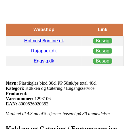
Webshop
Link
Holmrisb8online.dk
Besøg
Rajapack.dk
Besøg
Engsig.dk
Besøg
Navn:
Plastikglas blød 30cl PP 50stk/ps total 40cl
Kategori:
Køkken og Catering / Engangsservice
Producent:
Varenummer:
1293106
EAN:
8000536020352
Vurderet til
4.3
ud af 5 stjerner baseret på
30
anmeldelser
Køkken og Catering / Engangsservice