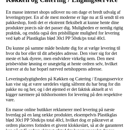
En masse internet shops udlover nu om dage et bredt udvalg af
leveringstyper. En af de mest moderne er lige nu at få sendt til en
pakkeshop, fordi det er ekstremt fleksibelt at kunne hente dine
produkter præcis når det passer dig. Muligheden er nemlig rigtig
praktisk, og endda også den prisbilligste mulighed for levering
ved køb af Plastikglas blød 30cl PP 50stk/ps total 40cl.
Du kunne på samme måde beslutte dig for at vælge levering til
hvor du bor eller til dit arbejdes adresse. Den viser sig for det
meste et hak dyrere, men endvidere virkelig nem. Den mest
prisbevidste løsning er unægtelig at hente ordren selv, hvilket
kræver at du har bopæl nærved netshoppens adresse.
Leveringsdygtigheden på Køkken og Catering / Engangsservice
kan vise sig at være særdeles vigtig såfremt du har brug for din
pakke nu og her, og i det øjemed er det faktisk aktuelt at vi
kigger nærmere på tidshorisonten for levering på den respektive
vare.
En masse online butikker reklamerer med levering på næste
hverdag på en lang række produkter, eksempelvis Plastikglas
blød 30cl PP 50stk/ps total 40cl, hvilket dog er påkrævet at
ordren placeres forinden et givent klokkeslæt, så at de garanteret