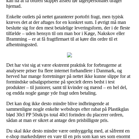
kan nå at få ordren skippet afsted før lagerpersonalet drager
hjemad.
Enkelte outlets på nettet garanterer portofri fragt, men typisk
kræves det at der aftages for en konkret sum. I øvrigt må man
beslutte sig for den mest betalelige leveringsform, der i de fleste
tilfælde – uden hensyn til om man bor i Køge, Nakskov eller
Bramming – er at få fragtfirmaet til at køre din ordre til et
afhentningssted.
Det har vist sig at være ekstremt praktisk for forbrugerne at
analysere priser fra flere internet forhandlere i Danmark, og
herved har mange forretninger på nettet ikke kunne slippe for at
formindske udsalgspriserne på specielt deres bedst i test
produkter – til juniorer, samt til kvinder og mænd – en hel del,
og endda nogle gange yde fragt uden betaling.
Det kan dog ikke desto mindre blive indbringende at
sammenligne nogle enkelte webshops efter rabat på Plastikglas
blød 30cl PP 50stk/ps total 40cl forinden du placerer ordren,
sådan at man er sikret at antage den prisbilligste pris.
Du skal ikke desto mindre være omhyggelig med, at såfremt en
e-shop markedsfører en vare til en pris som kan ses som enormt