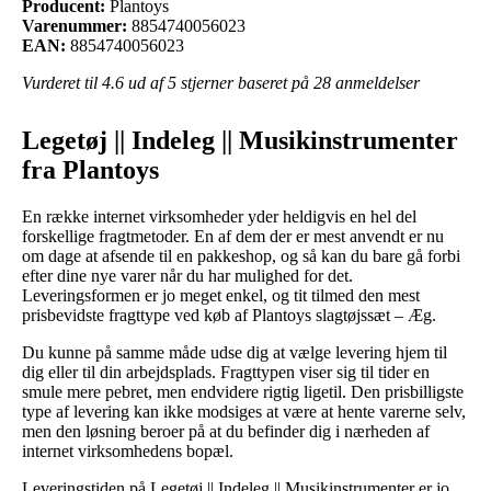
Producent:
Plantoys
Varenummer:
8854740056023
EAN:
8854740056023
Vurderet til
4.6
ud af 5 stjerner baseret på
28
anmeldelser
Legetøj || Indeleg || Musikinstrumenter
fra Plantoys
En række internet virksomheder yder heldigvis en hel del
forskellige fragtmetoder. En af dem der er mest anvendt er nu
om dage at afsende til en pakkeshop, og så kan du bare gå forbi
efter dine nye varer når du har mulighed for det.
Leveringsformen er jo meget enkel, og tit tilmed den mest
prisbevidste fragttype ved køb af Plantoys slagtøjssæt – Æg.
Du kunne på samme måde udse dig at vælge levering hjem til
dig eller til din arbejdsplads. Fragttypen viser sig til tider en
smule mere pebret, men endvidere rigtig ligetil. Den prisbilligste
type af levering kan ikke modsiges at være at hente varerne selv,
men den løsning beroer på at du befinder dig i nærheden af
internet virksomhedens bopæl.
Leveringstiden på Legetøj || Indeleg || Musikinstrumenter er jo