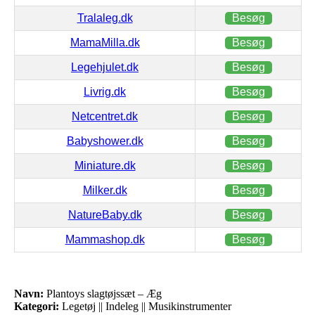
Tralaleg.dk
Besøg
MamaMilla.dk
Besøg
Legehjulet.dk
Besøg
Livrig.dk
Besøg
Netcentret.dk
Besøg
Babyshower.dk
Besøg
Miniature.dk
Besøg
Milker.dk
Besøg
NatureBaby.dk
Besøg
Mammashop.dk
Besøg
Navn:
Plantoys slagtøjssæt – Æg
Kategori:
Legetøj || Indeleg || Musikinstrumenter