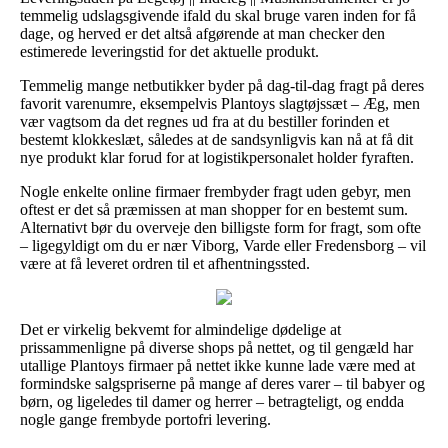
temmelig udslagsgivende ifald du skal bruge varen inden for få
dage, og herved er det altså afgørende at man checker den
estimerede leveringstid for det aktuelle produkt.
Temmelig mange netbutikker byder på dag-til-dag fragt på deres
favorit varenumre, eksempelvis Plantoys slagtøjssæt – Æg, men
vær vagtsom da det regnes ud fra at du bestiller forinden et
bestemt klokkeslæt, således at de sandsynligvis kan nå at få dit
nye produkt klar forud for at logistikpersonalet holder fyraften.
Nogle enkelte online firmaer frembyder fragt uden gebyr, men
oftest er det så præmissen at man shopper for en bestemt sum.
Alternativt bør du overveje den billigste form for fragt, som ofte
– ligegyldigt om du er nær Viborg, Varde eller Fredensborg – vil
være at få leveret ordren til et afhentningssted.
Det er virkelig bekvemt for almindelige dødelige at
prissammenligne på diverse shops på nettet, og til gengæld har
utallige Plantoys firmaer på nettet ikke kunne lade være med at
formindske salgspriserne på mange af deres varer – til babyer og
børn, og ligeledes til damer og herrer – betragteligt, og endda
nogle gange frembyde portofri levering.