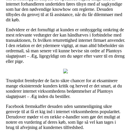
internet forhandleren undertiden føres tilsyn med af sagkyndige
som har den nødvendige knowhow om reglerne. Desuden
tilbydes du genvej til at få assistance, når du får dilemmaer med
dit køb.
Endvidere er det fornuftigt at kunden er omhyggelig omkring de
mest relevante vedtægter der kan håndhæves i forbindelse med
transaktionen, fx hvilken returrettighed internet firmaet anvender.
I den relation er det ydermere vigtigt, at man altid bibeholder sin
ordremail, så man senere vil kunne bevise sin ordre af Plantoys
slagtøjssæt – Æg, ligegyldigt om du søger efter varer til en dreng
eller pige.
Trustpilot frembyder de facto sikre chancer for at eksaminere
mange eksisterende kunders kritik og herved er det smart, at du
sonderer internet virksomhedens bedømmelser af Plantoys
slagtøjssæt – Æg inden du bestiller.
Facebook fremskaffer desuden uden sammenligning sikre
genveje til at få et kig ind i internet virksomhedens popularitet.
Derudover møder vi en række e-handler som gør det muligt at
notere en vurdering af deres køb, som lige så vel kan tages i
brug til afvejning af kundernes tilfredshed.