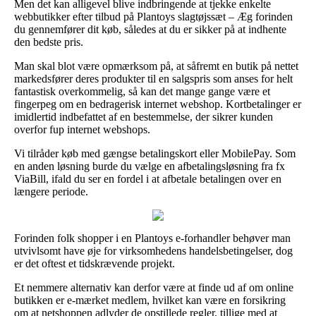
Men det kan alligevel blive indbringende at tjekke enkelte
webbutikker efter tilbud på Plantoys slagtøjssæt – Æg forinden
du gennemfører dit køb, således at du er sikker på at indhente
den bedste pris.
Man skal blot være opmærksom på, at såfremt en butik på nettet
markedsfører deres produkter til en salgspris som anses for helt
fantastisk overkommelig, så kan det mange gange være et
fingerpeg om en bedragerisk internet webshop. Kortbetalinger er
imidlertid indbefattet af en bestemmelse, der sikrer kunden
overfor fup internet webshops.
Vi tilråder køb med gængse betalingskort eller MobilePay. Som
en anden løsning burde du vælge en afbetalingsløsning fra fx
ViaBill, ifald du ser en fordel i at afbetale betalingen over en
længere periode.
Forinden folk shopper i en Plantoys e-forhandler behøver man
utvivlsomt have øje for virksomhedens handelsbetingelser, dog
er det oftest et tidskrævende projekt.
Et nemmere alternativ kan derfor være at finde ud af om online
butikken er e-mærket medlem, hvilket kan være en forsikring
om at netshoppen adlyder de opstillede regler, tillige med at