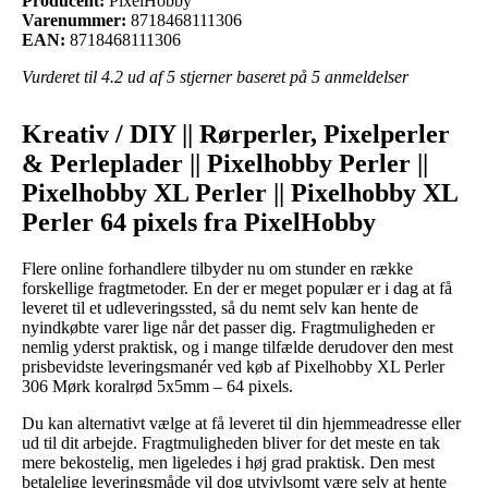
Producent:
PixelHobby
Varenummer:
8718468111306
EAN:
8718468111306
Vurderet til
4.2
ud af 5 stjerner baseret på
5
anmeldelser
Kreativ / DIY || Rørperler, Pixelperler
& Perleplader || Pixelhobby Perler ||
Pixelhobby XL Perler || Pixelhobby XL
Perler 64 pixels fra PixelHobby
Flere online forhandlere tilbyder nu om stunder en række
forskellige fragtmetoder. En der er meget populær er i dag at få
leveret til et udleveringssted, så du nemt selv kan hente de
nyindkøbte varer lige når det passer dig. Fragtmuligheden er
nemlig yderst praktisk, og i mange tilfælde derudover den mest
prisbevidste leveringsmanér ved køb af Pixelhobby XL Perler
306 Mørk koralrød 5x5mm – 64 pixels.
Du kan alternativt vælge at få leveret til din hjemmeadresse eller
ud til dit arbejde. Fragtmuligheden bliver for det meste en tak
mere bekostelig, men ligeledes i høj grad praktisk. Den mest
betalelige leveringsmåde vil dog utvivlsomt være selv at hente