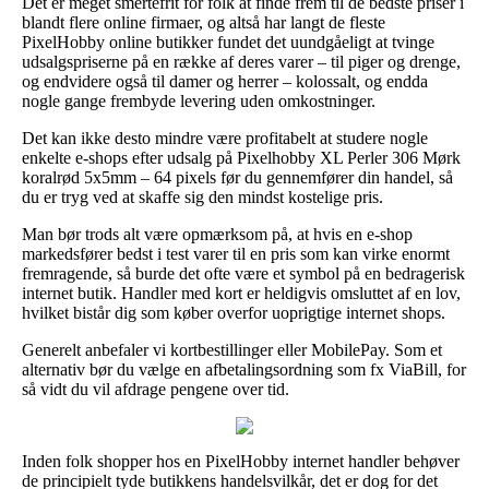
Det er meget smertefrit for folk at finde frem til de bedste priser i
blandt flere online firmaer, og altså har langt de fleste
PixelHobby online butikker fundet det uundgåeligt at tvinge
udsalgspriserne på en række af deres varer – til piger og drenge,
og endvidere også til damer og herrer – kolossalt, og endda
nogle gange frembyde levering uden omkostninger.
Det kan ikke desto mindre være profitabelt at studere nogle
enkelte e-shops efter udsalg på Pixelhobby XL Perler 306 Mørk
koralrød 5x5mm – 64 pixels før du gennemfører din handel, så
du er tryg ved at skaffe sig den mindst kostelige pris.
Man bør trods alt være opmærksom på, at hvis en e-shop
markedsfører bedst i test varer til en pris som kan virke enormt
fremragende, så burde det ofte være et symbol på en bedragerisk
internet butik. Handler med kort er heldigvis omsluttet af en lov,
hvilket bistår dig som køber overfor uoprigtige internet shops.
Generelt anbefaler vi kortbestillinger eller MobilePay. Som et
alternativ bør du vælge en afbetalingsordning som fx ViaBill, for
så vidt du vil afdrage pengene over tid.
Inden folk shopper hos en PixelHobby internet handler behøver
de principielt tyde butikkens handelsvilkår, det er dog for det