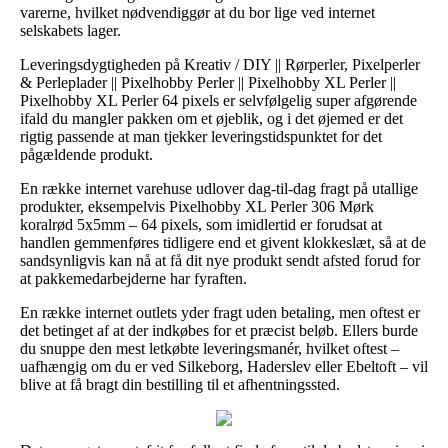
varerne, hvilket nødvendiggør at du bor lige ved internet
selskabets lager.
Leveringsdygtigheden på Kreativ / DIY || Rørperler, Pixelperler
& Perleplader || Pixelhobby Perler || Pixelhobby XL Perler ||
Pixelhobby XL Perler 64 pixels er selvfølgelig super afgørende
ifald du mangler pakken om et øjeblik, og i det øjemed er det
rigtig passende at man tjekker leveringstidspunktet for det
pågældende produkt.
En række internet varehuse udlover dag-til-dag fragt på utallige
produkter, eksempelvis Pixelhobby XL Perler 306 Mørk
koralrød 5x5mm – 64 pixels, som imidlertid er forudsat at
handlen gemmenføres tidligere end et givent klokkeslæt, så at de
sandsynligvis kan nå at få dit nye produkt sendt afsted forud for
at pakkemedarbejderne har fyraften.
En række internet outlets yder fragt uden betaling, men oftest er
det betinget af at der indkøbes for et præcist beløb. Ellers burde
du snuppe den mest letkøbte leveringsmanér, hvilket oftest –
uafhængig om du er ved Silkeborg, Haderslev eller Ebeltoft – vil
blive at få bragt din bestilling til et afhentningssted.