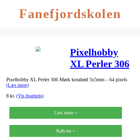
Fanefjordskolen
Pixelhobby
XL Perler 306
Mørk
Pixelhobby XL Perler 306 Mørk koralrød 5x5mm – 64 pixels
koralrød
(Læs mere)
5x5mm – 64
8
kr.
(Vis fragtpris)
pixels
Læs mere »
Køb nu »