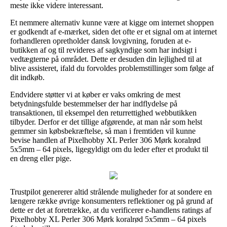
meste ikke videre interessant.
Et nemmere alternativ kunne være at kigge om internet shoppen
er godkendt af e-mærket, siden det ofte er et signal om at internet
forhandleren opretholder dansk lovgivning, foruden at e-
butikken af og til revideres af sagkyndige som har indsigt i
vedtægterne på området. Dette er desuden din lejlighed til at
blive assisteret, ifald du forvoldes problemstillinger som følge af
dit indkøb.
Endvidere støtter vi at køber er vaks omkring de mest
betydningsfulde bestemmelser der har indflydelse på
transaktionen, til eksempel den returrettighed webbutikken
tilbyder. Derfor er det tillige afgørende, at man når som helst
gemmer sin købsbekræftelse, så man i fremtiden vil kunne
bevise handlen af Pixelhobby XL Perler 306 Mørk koralrød
5x5mm – 64 pixels, ligegyldigt om du leder efter et produkt til
en dreng eller pige.
Trustpilot genererer altid strålende muligheder for at sondere en
længere række øvrige konsumenters reflektioner og på grund af
dette er det at foretrække, at du verificerer e-handlens ratings af
Pixelhobby XL Perler 306 Mørk koralrød 5x5mm – 64 pixels