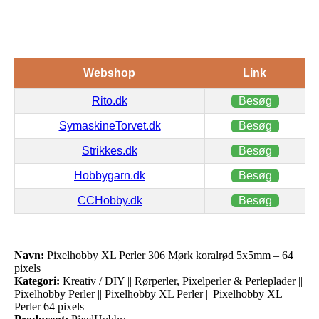
Webshop
Link
Rito.dk
Besøg
SymaskineTorvet.dk
Besøg
Strikkes.dk
Besøg
Hobbygarn.dk
Besøg
CCHobby.dk
Besøg
Navn:
Pixelhobby XL Perler 306 Mørk koralrød 5x5mm – 64
pixels
Kategori:
Kreativ / DIY || Rørperler, Pixelperler & Perleplader ||
Pixelhobby Perler || Pixelhobby XL Perler || Pixelhobby XL
Perler 64 pixels