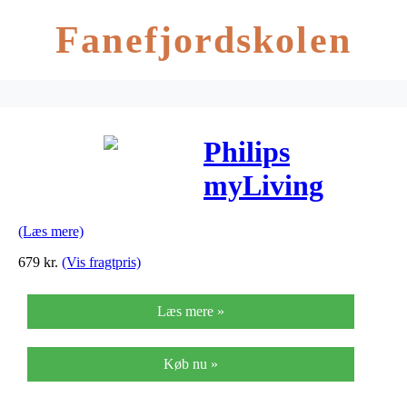
Fanefjordskolen
Philips
myLiving
spots – Planet
(Læs mere)
– Hvid
679
kr.
(Vis fragtpris)
Læs mere »
Køb nu »