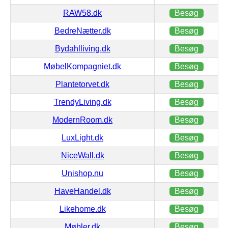
RAW58.dk
Besøg
BedreNætter.dk
Besøg
Bydahlliving.dk
Besøg
MøbelKompagniet.dk
Besøg
Plantetorvet.dk
Besøg
TrendyLiving.dk
Besøg
ModernRoom.dk
Besøg
LuxLight.dk
Besøg
NiceWall.dk
Besøg
Unishop.nu
Besøg
HaveHandel.dk
Besøg
Likehome.dk
Besøg
Møbler.dk
Besøg