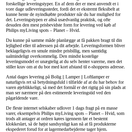
forskellige leveringstyper. En af dem der er mest anvendt er i
vore dage udleveringssteder, fordi det er ekstremt fleksibelt at
kunne hente de nyindkøbte produkter når du har mulighed for
det. Leveringstypen er altså usædvanlig praktisk, og ofte
desuden den mest prisbevidste form for levering ved køb af
Philips myLiving spots – Planet – Hvid.
Du kunne på samme måde planlægge at få pakken bragt til din
lejlighed eller til adressen på dit arbejde. Leveringsformen bliver
beklageligvis en smule mindre prisbillig, men samtidig
ualmindeligt overkommelig. Den mindst kostelige
leveringsmodel er unægtelig at du selv henter varerne, men det
stiller krav om at du bor med kort afstand til e-shoppens adresse.
Antal dages levering på Bolig || Lamper || Loftlamper er
naturligvis ret så betydningsfuld i tilfælde af at du har behov for
varen øjeblikkeligt, så med det formål er det rigtig på sin plads at
man ser nærmere på den estimerede leveringstid ved den
pågældende vare.
De fleste internet selskaber udlover 1 dags fragt på en masse
varer, eksempelvis Philips myLiving spots – Planet – Hvid, som
trods alt antager at ordren køres igennem før et bestemt
klokkeslæt, så de højst sandsynligt kan nå at få produkterne
ekspederet forud for at lagermedarbejderne tager hjem.