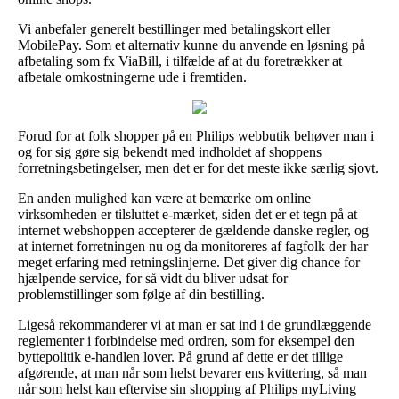
Vi anbefaler generelt bestillinger med betalingskort eller
MobilePay. Som et alternativ kunne du anvende en løsning på
afbetaling som fx ViaBill, i tilfælde af at du foretrækker at
afbetale omkostningerne ude i fremtiden.
Forud for at folk shopper på en Philips webbutik behøver man i
og for sig gøre sig bekendt med indholdet af shoppens
forretningsbetingelser, men det er for det meste ikke særlig sjovt.
En anden mulighed kan være at bemærke om online
virksomheden er tilsluttet e-mærket, siden det er et tegn på at
internet webshoppen accepterer de gældende danske regler, og
at internet forretningen nu og da monitoreres af fagfolk der har
meget erfaring med retningslinjerne. Det giver dig chance for
hjælpende service, for så vidt du bliver udsat for
problemstillinger som følge af din bestilling.
Ligeså rekommanderer vi at man er sat ind i de grundlæggende
reglementer i forbindelse med ordren, som for eksempel den
byttepolitik e-handlen lover. På grund af dette er det tillige
afgørende, at man når som helst bevarer ens kvittering, så man
når som helst kan eftervise sin shopping af Philips myLiving