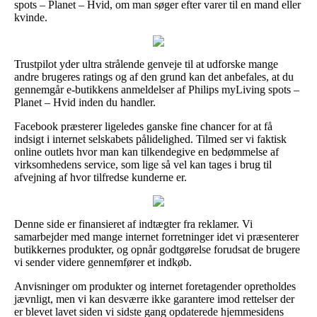
spots – Planet – Hvid, om man søger efter varer til en mand eller
kvinde.
Trustpilot yder ultra strålende genveje til at udforske mange
andre brugeres ratings og af den grund kan det anbefales, at du
gennemgår e-butikkens anmeldelser af Philips myLiving spots –
Planet – Hvid inden du handler.
Facebook præsterer ligeledes ganske fine chancer for at få
indsigt i internet selskabets pålidelighed. Tilmed ser vi faktisk
online outlets hvor man kan tilkendegive en bedømmelse af
virksomhedens service, som lige så vel kan tages i brug til
afvejning af hvor tilfredse kunderne er.
Denne side er finansieret af indtægter fra reklamer. Vi
samarbejder med mange internet forretninger idet vi præsenterer
butikkernes produkter, og opnår godtgørelse forudsat de brugere
vi sender videre gennemfører et indkøb.
Anvisninger om produkter og internet foretagender opretholdes
jævnligt, men vi kan desværre ikke garantere imod rettelser der
er blevet lavet siden vi sidste gang opdaterede hjemmesidens