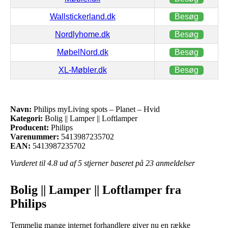
Wallstickerland.dk
Besøg
Nordlyhome.dk
Besøg
MøbelNord.dk
Besøg
XL-Møbler.dk
Besøg
Navn:
Philips myLiving spots – Planet – Hvid
Kategori:
Bolig || Lamper || Loftlamper
Producent:
Philips
Varenummer:
5413987235702
EAN:
5413987235702
Vurderet til
4.8
ud af 5 stjerner baseret på
23
anmeldelser
Bolig || Lamper || Loftlamper fra
Philips
Temmelig mange internet forhandlere giver nu en række