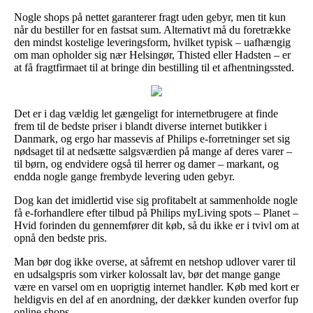
Nogle shops på nettet garanterer fragt uden gebyr, men tit kun
når du bestiller for en fastsat sum. Alternativt må du foretrække
den mindst kostelige leveringsform, hvilket typisk – uafhængig
om man opholder sig nær Helsingør, Thisted eller Hadsten – er
at få fragtfirmaet til at bringe din bestilling til et afhentningssted.
Det er i dag vældig let gængeligt for internetbrugere at finde
frem til de bedste priser i blandt diverse internet butikker i
Danmark, og ergo har massevis af Philips e-forretninger set sig
nødsaget til at nedsætte salgsværdien på mange af deres varer –
til børn, og endvidere også til herrer og damer – markant, og
endda nogle gange frembyde levering uden gebyr.
Dog kan det imidlertid vise sig profitabelt at sammenholde nogle
få e-forhandlere efter tilbud på Philips myLiving spots – Planet –
Hvid forinden du gennemfører dit køb, så du ikke er i tvivl om at
opnå den bedste pris.
Man bør dog ikke overse, at såfremt en netshop udlover varer til
en udsalgspris som virker kolossalt lav, bør det mange gange
være en varsel om en uoprigtig internet handler. Køb med kort er
heldigvis en del af en anordning, der dækker kunden overfor fup
online shops.