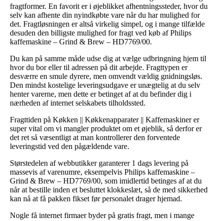
fragtformer. En favorit er i øjeblikket afhentningssteder, hvor du
selv kan afhente din nyindkøbte vare når du har mulighed for
det. Fragtløsningen er altså virkelig simpel, og i mange tilfælde
desuden den billigste mulighed for fragt ved køb af Philips
kaffemaskine – Grind & Brew – HD7769/00.
Du kan på samme måde udse dig at vælge udbringning hjem til
hvor du bor eller til adressen på dit arbejde. Fragttypen er
desværre en smule dyrere, men omvendt vældig gnidningsløs.
Den mindst kostelige leveringsudgave er unægtelig at du selv
henter varerne, men dette er betinget af at du befinder dig i
nærheden af internet selskabets tilholdssted.
Fragttiden på Køkken || Køkkenapparater || Kaffemaskiner er
super vital om vi mangler produktet om et øjeblik, så derfor er
det ret så væsentligt at man kontrollerer den forventede
leveringstid ved den pågældende vare.
Størstedelen af webbutikker garanterer 1 dags levering på
massevis af varenumre, eksempelvis Philips kaffemaskine –
Grind & Brew – HD7769/00, som imidlertid betinges af at du
når at bestille inden et besluttet klokkeslæt, så de med sikkerhed
kan nå at få pakken fikset før personalet drager hjemad.
Nogle få internet firmaer byder på gratis fragt, men i mange