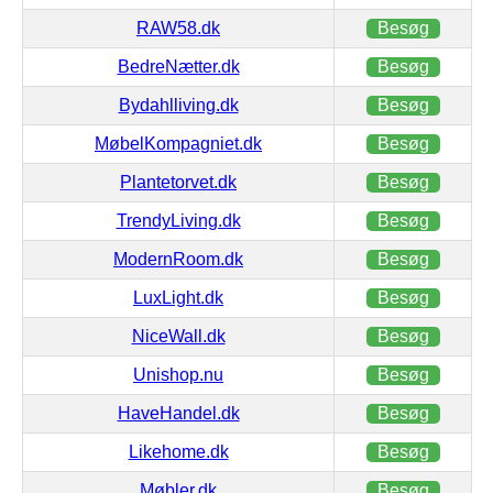
RAW58.dk
Besøg
BedreNætter.dk
Besøg
Bydahlliving.dk
Besøg
MøbelKompagniet.dk
Besøg
Plantetorvet.dk
Besøg
TrendyLiving.dk
Besøg
ModernRoom.dk
Besøg
LuxLight.dk
Besøg
NiceWall.dk
Besøg
Unishop.nu
Besøg
HaveHandel.dk
Besøg
Likehome.dk
Besøg
Møbler.dk
Besøg