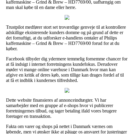
kaffemaskine – Grind & Brew – HD7769/00, uafhængig om
man skal købe til en dame eller herre.
Trustpilot medfører stort set troværdige genveje til at kontrollere
adskillige eksisterende kunders domme og på grund af dette er
det fornuftigt, at du udforsker e-handlens omtaler af Philips
kaffemaskine – Grind & Brew – HD7769/00 forud for at du
køber.
Facebook tilbyder dig ydermere temmelig fornemme chancer for
at få indsigt i internet forretningens kundefokus. Derudover
møder vi mange online varehuse i Danmark hvor man kan
afgive en kritik af deres køb, som tillige kan drages fordel af til
at få et indblik i kundernes tilfredshed.
Dette website finansieres af annonceindtægter. Vi har
samarbejder med en gruppe af e-shops hvor vi publicerer
forretningernes tilbud, og tager betaling ifald vores brugere
foretager en transaktion.
Fakta om varer og shops på nettet i Danmark værnes om
løbende, men vi ønsker ikke at påtage os ansvaret for justeringer