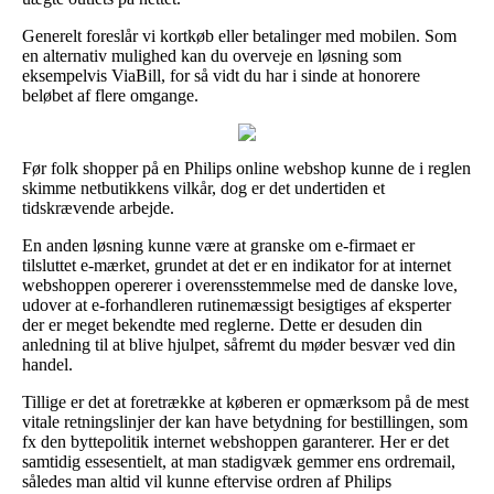
Generelt foreslår vi kortkøb eller betalinger med mobilen. Som
en alternativ mulighed kan du overveje en løsning som
eksempelvis ViaBill, for så vidt du har i sinde at honorere
beløbet af flere omgange.
Før folk shopper på en Philips online webshop kunne de i reglen
skimme netbutikkens vilkår, dog er det undertiden et
tidskrævende arbejde.
En anden løsning kunne være at granske om e-firmaet er
tilsluttet e-mærket, grundet at det er en indikator for at internet
webshoppen opererer i overensstemmelse med de danske love,
udover at e-forhandleren rutinemæssigt besigtiges af eksperter
der er meget bekendte med reglerne. Dette er desuden din
anledning til at blive hjulpet, såfremt du møder besvær ved din
handel.
Tillige er det at foretrække at køberen er opmærksom på de mest
vitale retningslinjer der kan have betydning for bestillingen, som
fx den byttepolitik internet webshoppen garanterer. Her er det
samtidig essesentielt, at man stadigvæk gemmer ens ordremail,
således man altid vil kunne eftervise ordren af Philips