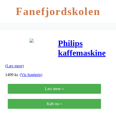
Fanefjordskolen
Philips
kaffemaskine
– Grind &
(Læs mere)
Brew –
1499
kr.
(Vis fragtpris)
HD7769/00
Læs mere »
Køb nu »