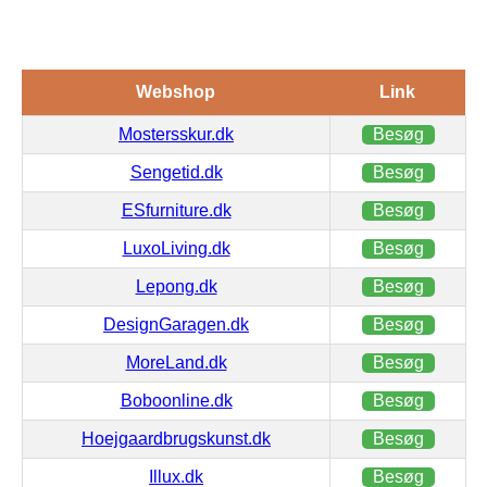
Webshop
Link
Mostersskur.dk
Besøg
Sengetid.dk
Besøg
ESfurniture.dk
Besøg
LuxoLiving.dk
Besøg
Lepong.dk
Besøg
DesignGaragen.dk
Besøg
MoreLand.dk
Besøg
Boboonline.dk
Besøg
Hoejgaardbrugskunst.dk
Besøg
Illux.dk
Besøg