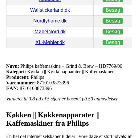
Wallstickerland.dk
Besøg
Nordlyhome.dk
Besøg
MøbelNord.dk
Besøg
XL-Møbler.dk
Besøg
Navn:
Philips kaffemaskine – Grind & Brew – HD7769/00
Kategori:
Køkken || Køkkenapparater || Kaffemaskiner
Producent:
Philips
Varenummer:
8710103873396
EAN:
8710103873396
Vurderet til
3.8
ud af 5 stjerner baseret på
50
anmeldelser
Køkken || Køkkenapparater ||
Kaffemaskiner fra Philips
En hel del internet selskaber tildeler i vore dage et stort udvalg af