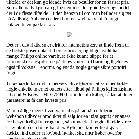
tilfælde er det kun gældende hvis du bestiller for en fastsat pris.
Som alternativ bør man gribe den mest letkøbte leveringsmodel,
der i de fleste tilfælde – uden hensyn til om man befinder sig tæt
på Aalborg, Aabenraa eller Hammel – vil være at få bragt
pakken til en pakkeshop.
Det er i dag rigtig smertefrit for internetbrugere at finde frem til
de bedste priser i blandt flere e-firmaer, og til gengæld har
mange Philips online varehuse ikke kunne slippe for at
formindske salgspriserne på deres varer – til børn, og ligeledes
også til voksne – enormt, og endda nogle gange sikre portofri
fragt.
Til gengæld kan det immervæk blive lønsomt at sammenholde
nogle enkelte internet outlets efter tilbud på Philips kaffemaskine
– Grind & Brew – HD7769/00 forinden du køber, sådan at du er
garanteret at få den laveste pris.
Man må lige meget hvad være obs på, at når en internet
webshop udbyder produkter til salg for en udsalgspris der anses
for besynderligt fremragende, så kunne det i nogle tilfælde være
et symbol på en fup e-handler. Køb med kort er heldigvis
dækket ind under et lovbud, hvilket skærmer køber overfor
uægte outlets på nettet.