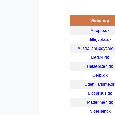
Webshop
Apopro.dk
Billigvoks.dk
AustralianBodycare
Med24.dk
Helsebixen.dk
Cerix.dk
UdenParfume.d
Lidtluksus.dk
Made4men.dk
NiceHair.dk