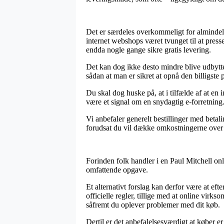
Det er særdeles overkommeligt for almindelige
internet webshops været tvunget til at presse 
endda nogle gange sikre gratis levering.
Det kan dog ikke desto mindre blive udbytte
sådan at man er sikret at opnå den billigste p
Du skal dog huske på, at i tilfælde af at en 
være et signal om en snydagtig e-forretning.
Vi anbefaler generelt bestillinger med beta
forudsat du vil dække omkostningerne over 
Forinden folk handler i en Paul Mitchell on
omfattende opgave.
Et alternativt forslag kan derfor være at e
officielle regler, tillige med at online virk
såfremt du oplever problemer med dit køb.
Dertil er det anbefalelsesværdigt at køber er