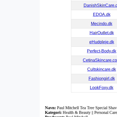
DanishSkinCare.
EDOA.dk
Mecindo.dk
HairOutlet.dk
eHudpleje.dk
Perfect-Body.dk
CetinaSkincare.c
Cultskincare.dk
Fashiongirl.dk
LookFoxy.dk
Navn:
Paul Mitchell Tea Tree Special Sha
Kategori:
Health & Beauty || Personal Care