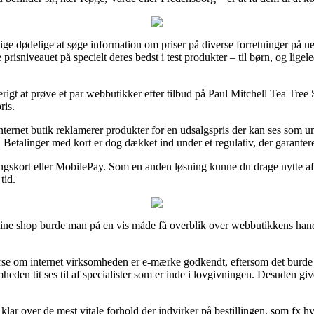
 dødelige at søge information om priser på diverse forretninger på nettet
prisniveauet på specielt deres bedst i test produkter – til børn, og ligel
rigt at prøve et par webbutikker efter tilbud på Paul Mitchell Tea Tre
ris.
internet butik reklamerer produkter for en udsalgspris der kan ses som um
 Betalinger med kort er dog dækket ind under et regulativ, der garanter
lingskort eller MobilePay. Som en anden løsning kunne du drage nytte af
tid.
line shop burde man på en vis måde få overblik over webbutikkens hande
fterse om internet virksomheden er e-mærke godkendt, eftersom det burde 
somheden tit ses til af specialister som er inde i lovgivningen. Desuden 
 klar over de mest vitale forhold der indvirker på bestillingen, som fx h