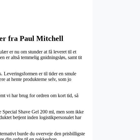
er fra Paul Mitchell
ær er nu om stunder at få leveret til et
en er altså temmelig gnidningsløs, samt tit
. Leveringsformen er til tider en smule
ære at hente produkterne selv, som jo
mt vi har brug for ordren om kort tid, så
ree Special Shave Gel 200 ml, men som ikke
duktet betjent inden logistikpersonalet har
ternativt burde du overveje den prisbilligste
re din ordre til en pakkeshop.