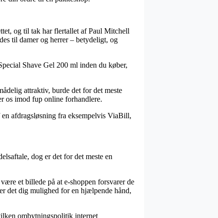
, og til tak har flertallet af Paul Mitchell
edes til damer og herrer – betydeligt, og
e Special Shave Gel 200 ml inden du køber,
ådelig attraktiv, burde det for det meste
er os imod fup online forhandlere.
 en afdragsløsning fra eksempelvis ViaBill,
lsaftale, dog er det for det meste en
være et billede på at e-shoppen forsvarer de
giver det dig mulighed for en hjælpende hånd,
vilken ombytningspolitik internet