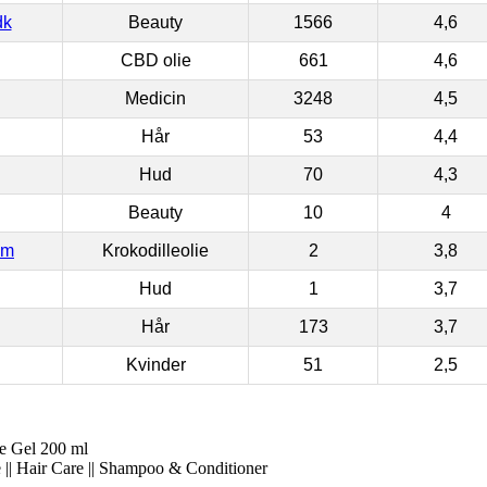
dk
Beauty
1566
4,6
CBD olie
661
4,6
Medicin
3248
4,5
Hår
53
4,4
Hud
70
4,3
Beauty
10
4
om
Krokodilleolie
2
3,8
Hud
1
3,7
Hår
173
3,7
Kvinder
51
2,5
ve Gel 200 ml
 || Hair Care || Shampoo & Conditioner