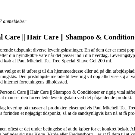
7
anmeldelser
l Care || Hair Care || Shampoo & Condition
rende tidspunkt diverse leveringsløsninger. En af dem der er mest popul
efter din nyindkøbte vare når det passer ind i din hverdag. Leveringstyp
ed køb af Paul Mitchell Tea Tree Special Shave Gel 200 ml.
vælge at få udbragt til din hjemmeadresse eller ud på din arbejdsplads
ngsløs. Den prisbilligste metode til levering vil dog altid vise sig at v
d internet forretningens tilholdssted.
ersonal Care || Hair Care || Shampoo & Conditioner er rigtig vital såfre
gt at man ser den forventede leveringsdato ved det pågældende produkt.
l-dag levering på masser af produkter, eksempelvis Paul Mitchell Tea T
s forinden et nøjagtigt tidspunkt, så at de sandsynligvis kan nå at få pro
men oftest er det under betingelse af at du køber for et konkret beløb. Al
befinder sig nær Køge, Varde eller Fredensborg – er at få dem til at kø