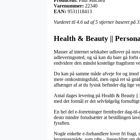
Producent:
Paul Mitchell
Varenummer:
22340
EAN:
9531118413
Vurderet til
4.6
ud af 5 stjerner baseret på
3
Health & Beauty || Persona
Masser af internet selskaber udlover på nuvæ
udleveringssted, og så kan du bare gå forbi 
endvidere den mindst kostelige fragtform v
Du kan på samme måde afveje for og imod at 
mere omkostningsfuld, men også ret så gnidni
afhænger af at du fysisk befinder dig lige ve
Antal dages levering på Health & Beauty || P
med det formål er det selvfølgelig fornufti
En hel del e-forretninger frembyder dag-ti
desto mindre forudsætter at bestillingen lave
fyraften.
Nogle enkelte e-forhandlere lover fri fragt, 
leveringsmåde, som ofte – ligegyldigt om du 