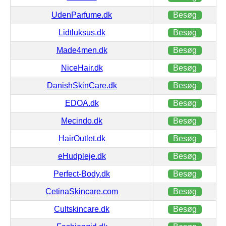
UdenParfume.dk
Besøg
Lidtluksus.dk
Besøg
Made4men.dk
Besøg
NiceHair.dk
Besøg
DanishSkinCare.dk
Besøg
EDOA.dk
Besøg
Mecindo.dk
Besøg
HairOutlet.dk
Besøg
eHudpleje.dk
Besøg
Perfect-Body.dk
Besøg
CetinaSkincare.com
Besøg
Cultskincare.dk
Besøg