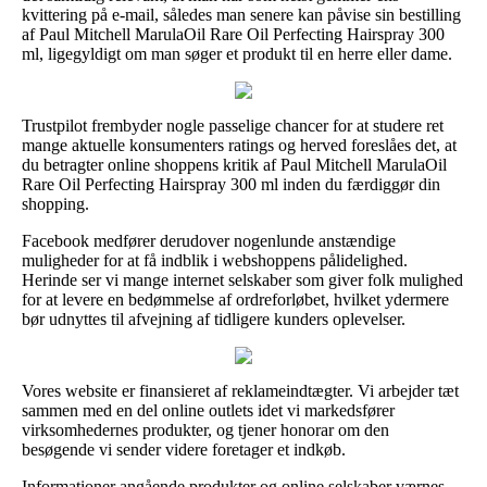
kvittering på e-mail, således man senere kan påvise sin bestilling
af Paul Mitchell MarulaOil Rare Oil Perfecting Hairspray 300
ml, ligegyldigt om man søger et produkt til en herre eller dame.
Trustpilot frembyder nogle passelige chancer for at studere ret
mange aktuelle konsumenters ratings og herved foreslåes det, at
du betragter online shoppens kritik af Paul Mitchell MarulaOil
Rare Oil Perfecting Hairspray 300 ml inden du færdiggør din
shopping.
Facebook medfører derudover nogenlunde anstændige
muligheder for at få indblik i webshoppens pålidelighed.
Herinde ser vi mange internet selskaber som giver folk mulighed
for at levere en bedømmelse af ordreforløbet, hvilket ydermere
bør udnyttes til afvejning af tidligere kunders oplevelser.
Vores website er finansieret af reklameindtægter. Vi arbejder tæt
sammen med en del online outlets idet vi markedsfører
virksomhedernes produkter, og tjener honorar om den
besøgende vi sender videre foretager et indkøb.
Informationer angående produkter og online selskaber værnes