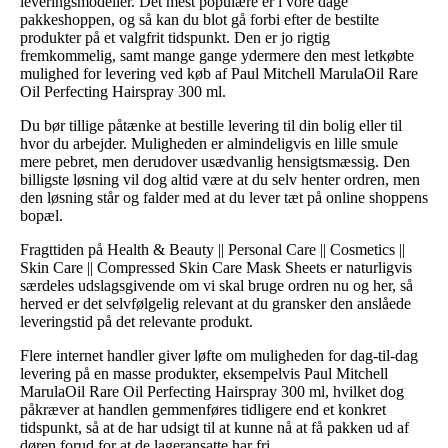
leveringsmodeller. Det mest populære er i vore dage
pakkeshoppen, og så kan du blot gå forbi efter de bestilte
produkter på et valgfrit tidspunkt. Den er jo rigtig
fremkommelig, samt mange gange ydermere den mest letkøbte
mulighed for levering ved køb af Paul Mitchell MarulaOil Rare
Oil Perfecting Hairspray 300 ml.
Du bør tillige påtænke at bestille levering til din bolig eller til
hvor du arbejder. Muligheden er almindeligvis en lille smule
mere pebret, men derudover usædvanlig hensigtsmæssig. Den
billigste løsning vil dog altid være at du selv henter ordren, men
den løsning står og falder med at du lever tæt på online shoppens
bopæl.
Fragttiden på Health & Beauty || Personal Care || Cosmetics ||
Skin Care || Compressed Skin Care Mask Sheets er naturligvis
særdeles udslagsgivende om vi skal bruge ordren nu og her, så
herved er det selvfølgelig relevant at du gransker den anslåede
leveringstid på det relevante produkt.
Flere internet handler giver løfte om muligheden for dag-til-dag
levering på en masse produkter, eksempelvis Paul Mitchell
MarulaOil Rare Oil Perfecting Hairspray 300 ml, hvilket dog
påkræver at handlen gemmenføres tidligere end et konkret
tidspunkt, så at de har udsigt til at kunne nå at få pakken ud af
døren forud for at de lageransatte har fri.