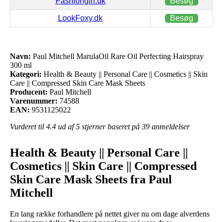
Fashiongirl.dk
Besøg
LookFoxy.dk
Besøg
Navn:
Paul Mitchell MarulaOil Rare Oil Perfecting Hairspray
300 ml
Kategori:
Health & Beauty || Personal Care || Cosmetics || Skin
Care || Compressed Skin Care Mask Sheets
Producent:
Paul Mitchell
Varenummer:
74588
EAN:
9531125022
Vurderet til
4.4
ud af 5 stjerner baseret på
39
anmeldelser
Health & Beauty || Personal Care ||
Cosmetics || Skin Care || Compressed
Skin Care Mask Sheets fra Paul
Mitchell
En lang række forhandlere på nettet giver nu om dage alverdens