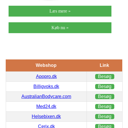
Læs mere »
Køb nu »
Webshop
Link
Apopro.dk
Besøg
Billigvoks.dk
Besøg
AustralianBodycare.com
Besøg
Med24.dk
Besøg
Helsebixen.dk
Besøg
Cerix.dk
Besøg