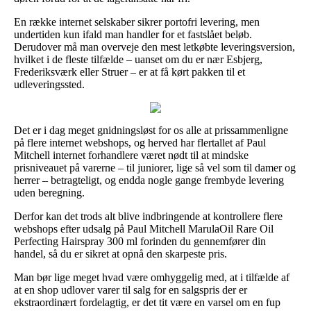
En række internet selskaber sikrer portofri levering, men
undertiden kun ifald man handler for et fastslået beløb.
Derudover må man overveje den mest letkøbte leveringsversion,
hvilket i de fleste tilfælde – uanset om du er nær Esbjerg,
Frederiksværk eller Struer – er at få kørt pakken til et
udleveringssted.
Det er i dag meget gnidningsløst for os alle at prissammenligne
på flere internet webshops, og herved har flertallet af Paul
Mitchell internet forhandlere været nødt til at mindske
prisniveauet på varerne – til juniorer, lige så vel som til damer og
herrer – betragteligt, og endda nogle gange frembyde levering
uden beregning.
Derfor kan det trods alt blive indbringende at kontrollere flere
webshops efter udsalg på Paul Mitchell MarulaOil Rare Oil
Perfecting Hairspray 300 ml forinden du gennemfører din
handel, så du er sikret at opnå den skarpeste pris.
Man bør lige meget hvad være omhyggelig med, at i tilfælde af
at en shop udlover varer til salg for en salgspris der er
ekstraordinært fordelagtig, er det tit være en varsel om en fup