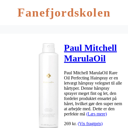
Fanefjordskolen
Paul Mitchell
MarulaOil
Rare Oil
Paul Mitchell MarulaOil Rare
Perfecting
Oil Perfecting Hairspray er en
letvægt hårspray velegnet til alle
Hairspray 300
hårtyper. Denne hårspray
sprayer meget fint og let, den
ml
fordeler produktet ensartet på
håret, hvilket gør den super nem
at arbejde med. Dette er den
perfekte må
(Læs mere)
269
kr.
(Vis fragtpris)