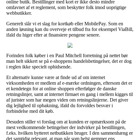
online butik. Bestillinger med kort er ikke desto mindre
omfavnet af et reglement, som beskytter folk imod uoprigtige
webbutikker.
Generelt slår vi et slag for kortkøb eller MobilePay. Som en
anden løsning kan du overveje et tilbud fra for eksempel ViaBill,
ifald du higer efter at finansiere pengene senere.
Forinden folk køber i en Paul Mitchell forretning på nettet bør
man helt sikkert se på e-shoppens handelsbetingelser, det er dog
i reglen ikke specielt ophidsende.
Et alternativ kunne være at finde ud af om internet
virksomheden er medlem af e-mærke ordningen, eftersom det er
et kendetegn for at online shoppen efterfølger de danske
retningslinjer, samt at internet firmaet en gang i mellem kigges til
af jurister som har megen viden om retningslinjerne. Det giver
dig lejlighed til opbakning, ifald du forvoldes besvær i
forbindelse med dit køb.
Desuden stiller vi forslag om at kunden er opmærksom på de
mest vedkommende betingelser der indvirker på bestillingen,
f.eks. hvilken bytteret netbutikken bruger. I den sammenhæng er
det samtidig relevant, at man når som helst gemmer ens