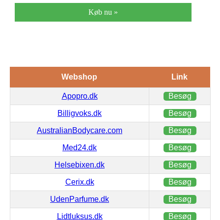
Køb nu »
Webshop
Link
Apopro.dk
Besøg
Billigvoks.dk
Besøg
AustralianBodycare.com
Besøg
Med24.dk
Besøg
Helsebixen.dk
Besøg
Cerix.dk
Besøg
UdenParfume.dk
Besøg
Lidtluksus.dk
Besøg