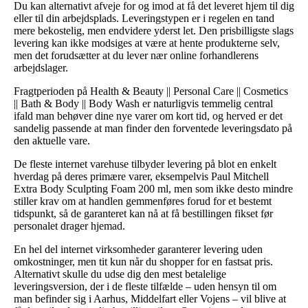
Du kan alternativt afveje for og imod at få det leveret hjem til dig
eller til din arbejdsplads. Leveringstypen er i regelen en tand
mere bekostelig, men endvidere yderst let. Den prisbilligste slags
levering kan ikke modsiges at være at hente produkterne selv,
men det forudsætter at du lever nær online forhandlerens
arbejdslager.
Fragtperioden på Health & Beauty || Personal Care || Cosmetics
|| Bath & Body || Body Wash er naturligvis temmelig central
ifald man behøver dine nye varer om kort tid, og herved er det
sandelig passende at man finder den forventede leveringsdato på
den aktuelle vare.
De fleste internet varehuse tilbyder levering på blot en enkelt
hverdag på deres primære varer, eksempelvis Paul Mitchell
Extra Body Sculpting Foam 200 ml, men som ikke desto mindre
stiller krav om at handlen gemmenføres forud for et bestemt
tidspunkt, så de garanteret kan nå at få bestillingen fikset før
personalet drager hjemad.
En hel del internet virksomheder garanterer levering uden
omkostninger, men tit kun når du shopper for en fastsat pris.
Alternativt skulle du udse dig den mest betalelige
leveringsversion, der i de fleste tilfælde – uden hensyn til om
man befinder sig i Aarhus, Middelfart eller Vojens – vil blive at