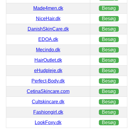
Made4men.dk
Besøg
NiceHair.dk
Besøg
DanishSkinCare.dk
Besøg
EDOA.dk
Besøg
Mecindo.dk
Besøg
HairOutlet.dk
Besøg
eHudpleje.dk
Besøg
Perfect-Body.dk
Besøg
CetinaSkincare.com
Besøg
Cultskincare.dk
Besøg
Fashiongirl.dk
Besøg
LookFoxy.dk
Besøg