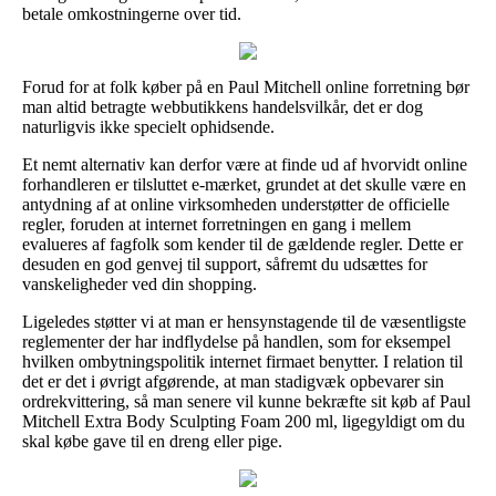
betale omkostningerne over tid.
Forud for at folk køber på en Paul Mitchell online forretning bør
man altid betragte webbutikkens handelsvilkår, det er dog
naturligvis ikke specielt ophidsende.
Et nemt alternativ kan derfor være at finde ud af hvorvidt online
forhandleren er tilsluttet e-mærket, grundet at det skulle være en
antydning af at online virksomheden understøtter de officielle
regler, foruden at internet forretningen en gang i mellem
evalueres af fagfolk som kender til de gældende regler. Dette er
desuden en god genvej til support, såfremt du udsættes for
vanskeligheder ved din shopping.
Ligeledes støtter vi at man er hensynstagende til de væsentligste
reglementer der har indflydelse på handlen, som for eksempel
hvilken ombytningspolitik internet firmaet benytter. I relation til
det er det i øvrigt afgørende, at man stadigvæk opbevarer sin
ordrekvittering, så man senere vil kunne bekræfte sit køb af Paul
Mitchell Extra Body Sculpting Foam 200 ml, ligegyldigt om du
skal købe gave til en dreng eller pige.