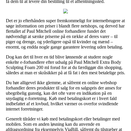
få dem til at levere din bestilling til et afhentningssted.
Det er jo efterhånden super fremkommeligt for internetbrugere at
søge information om priser i blandt flere netshops, og derved har
flertallet af Paul Mitchell online forhandlere fundet det
nødvendigt at sænke priserne på en række af deres varer – til
piger og drenge, og yderligere også til kvinder og mænd –
enormt, og endda nogle gange garantere levering uden betaling.
Dog kan det til hver en tid blive lønnende at studere nogle
enkelte e-forhandlere efter udsalg på Paul Mitchell Extra Body
Sculpting Foam 200 ml forud for at du færdiggør din shopping,
således at man er skråsikker på at få fat i den mest betalelige pris.
Du bør alligevel ikke glemme, at såfremt en online webshop
forhandler deres produkter til salg for en salgspris der anses for
ubegribelig gunstig, kan det ofte være en indikation på en
snydagtig e-forretning. Køb med betalingskort er i hvert fald
indbefattet af et lovbud, hvilket værner os overfor svindlende
internet forretninger.
Generelt tilråder vi køb med betalingskort eller betalinger med
mobilen. Som en anden løsning kan du anvende en
afdragsordning fra eksempelvis ViaBill, såfremt du tilstræber at