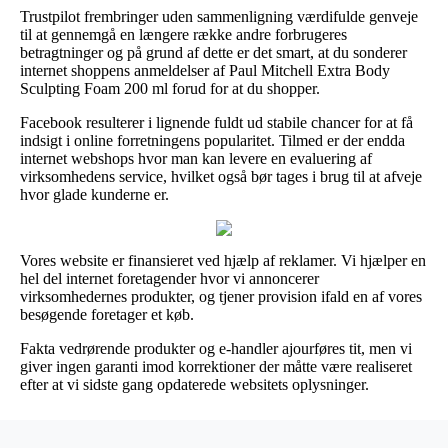
Trustpilot frembringer uden sammenligning værdifulde genveje
til at gennemgå en længere række andre forbrugeres
betragtninger og på grund af dette er det smart, at du sonderer
internet shoppens anmeldelser af Paul Mitchell Extra Body
Sculpting Foam 200 ml forud for at du shopper.
Facebook resulterer i lignende fuldt ud stabile chancer for at få
indsigt i online forretningens popularitet. Tilmed er der endda
internet webshops hvor man kan levere en evaluering af
virksomhedens service, hvilket også bør tages i brug til at afveje
hvor glade kunderne er.
Vores website er finansieret ved hjælp af reklamer. Vi hjælper en
hel del internet foretagender hvor vi annoncerer
virksomhedernes produkter, og tjener provision ifald en af vores
besøgende foretager et køb.
Fakta vedrørende produkter og e-handler ajourføres tit, men vi
giver ingen garanti imod korrektioner der måtte være realiseret
efter at vi sidste gang opdaterede websitets oplysninger.